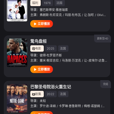
福利
1976
法国
导演：
塞巴斯蒂安·雅普瑞索
主演：
弗朗斯·杜尼亚克
/
玛丽·杜布瓦
/
让·加旺
/
Olivier
/
Jal
立即播放
更新至HD
鸷鸟盘桓
电影
2025
法国
导演：
彼得·杜罗恩齐斯
主演：
塞米·鲍亚吉拉
/
马洛丽·万涅克
/
让-皮埃尔·达鲁森
/
薇
立即播放
完结
巴黎圣母院浴火重生记
剧集
2022
法国
导演：
未知
主演：
罗什迪·泽姆
/
卡罗琳·普鲁斯特
/
梅根·诺瑟姆
/
西蒙·