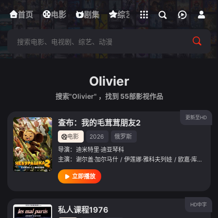
立即登录
首页
电影
下载客户端
剧集
综艺
动漫
短剧
Olivier
搜索"Olivier" ，找到
55
部影视作品
更新至HD
查布：我的毛茸茸朋友2
电影
2026
俄罗斯
导演：
迪米特里·迪亚琴科
主演：
谢尔盖·加尔马什
/
伊莲娜·雅科夫列娃
/
欧嘉·库兹敏娜
立即播放
HD中字
私人课程1976