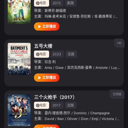
电影
2015
美国
导演：
斯蒂芬·朗福德
主演：
玛琳·麦考米克
/
安德鲁·劳伦斯
/
肯·戴维蒂安
/
基普·吉
立即播放
HD
五号大楼
电影
2023
法国
导演：
拉吉·利
主演：
Anta
/
Diaw
/
亚历克西斯·曼蒂
/
Aristote
/
Luyindula
立即播放
已完结
三个火枪手（2017）
电影
2017
法国
导演：
雷内·理查德·西尔
/
Dominic
/
Champagne
主演：
David
/
Ban
/
Olivier
/
Dion
/
Emji
/
Victoria
/
Petrosi