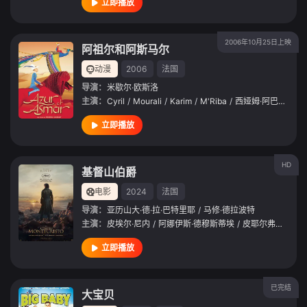
立即播放
2006年10月25日上映
阿祖尔和阿斯马尔
动漫
2006
法国
导演：
米歇尔·欧斯洛
主演：
Cyril
/
Mourali
/
Karim
/
M'Riba
/
西娅姆·阿巴斯
/
帕
立即播放
HD
基督山伯爵
电影
2024
法国
导演：
亚历山大·德·拉·巴特里耶
/
马修·德拉波特
主演：
皮埃尔·尼内
/
阿娜伊斯·德穆斯蒂埃
/
皮耶尔弗兰切斯科·法维诺
立即播放
已完结
大宝贝