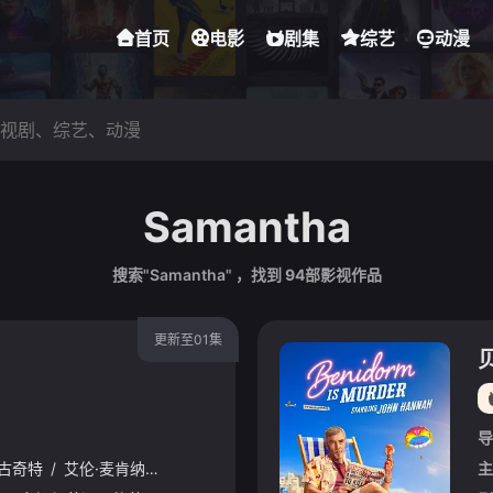
首页
电影
剧集
综艺
动漫
Samantha
搜索"Samantha" ，找到
94
部影视作品
更新至01集
导
·古奇特
/
艾伦·麦肯纳
/
阿里·哈迪曼
/
诺埃·塞贝尔
/
奥马尔·沙克尔
/
主