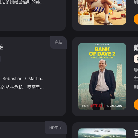
退休后移居西班牙贝尼多姆经营酒吧的英国前刑警，原以为能过上平静生活。然而，当地接连发生游客离奇死亡事件，他不得不重拾侦探本能，与一位热衷真实犯罪的酒吧女招待联手，揭开一宗宗案件背后的真相。
剧
完结
季
导
/
Sebastián
/
Martínez
/
Samantha
/
Acuña
主
第五季的故事紧接第四季的丛林危机。罗萨里奥在身受重伤、死里逃生后，发现自己的女儿露比（Ruby）落入了一名残暴的卡特尔毒枭手中，更糟糕的是，露比正被敌人洗脑，试图将她也培养成一名冷血的女杀手（sicaria）。与此同时，此前被判定死亡的“天使”丹尼尔（El Ángel）再度惊人回归，迫使罗萨里奥必须直面过去的旧账与伤痕。为了解救女儿并保护家人，罗萨里奥与宿敌、新敌以及昔日的爱人Juan Antonio展开了一场将过去与当下彻底碰撞的搏杀
剧
HD中字