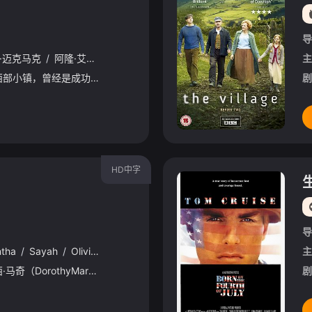
导
·迈克马克
/
阿隆·艾布拉姆斯
/
卡桑德拉·波滕扎
/
维丽蒂·马克斯
/
Vin
主
一个日渐衰落的中西部小镇，曾经是成功象征的小丑弗兰多再次出现，并成为恐怖的祸害。
剧
HD中字
导
tha
/
Sayah
/
Olivia
/
Hellman
/
Paolo
/
Kossi
/
Kevin
/
Wolfring
主
十二岁那年，多萝西·马奇（DorothyMarch）曾是享誉全国的“大脚怪天才研究员”。二十年光阴转瞬即逝，成年后的她再次回到家乡。这一次，她不仅想要与童年的伙伴们重新建立联结，更试图顺着一条全新
剧