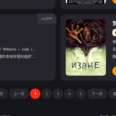
HD中字
导
/
Williams
/
Julia
/
Reilly
/
Joseph
/
Moreland
/
Lindsey
/
Dresb
主
贝儿·卡特，广受爱戴的本地非营利组织“贝德福德之家”尽心尽力却疲惫不堪的负责人，毕生致力于为需要帮助的人点亮圣诞。然而节日仅剩数日，捐赠减少，时间迫在眉睫，贝儿感到她的努力正付诸东流。当市长宣布新
剧
页
上一页
1
2
3
4
5
下一页