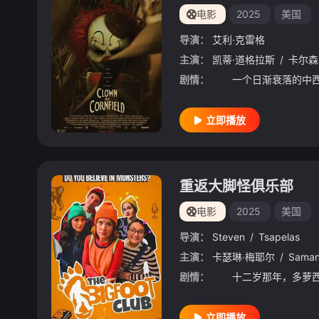
电影
2025
美国
导演：
艾利·克雷格
主演：
凯蒂·道格拉斯
/
卡尔森
剧情：
立即播放
重返大脚怪俱乐部
电影
2025
美国
导演：
Steven
/
Tsapelas
主演：
卡瑟琳·梅耶尔
/
Saman
剧情：
立即播放