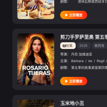
剧情：
立即播放
剪刀手罗萨里奥 第五
剧集
2026
墨西哥
导演：
丹尼·加维迪亚
主演：
Bárbara
/
de
/
Regil
剧情：
立即播放
玉米地小丑