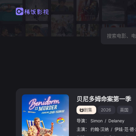
贝尼多姆命案第一季
剧集
2026
英国
导演：
Simon
/
Delaney
主演：
约翰·汉纳
/
伊娃·范·德