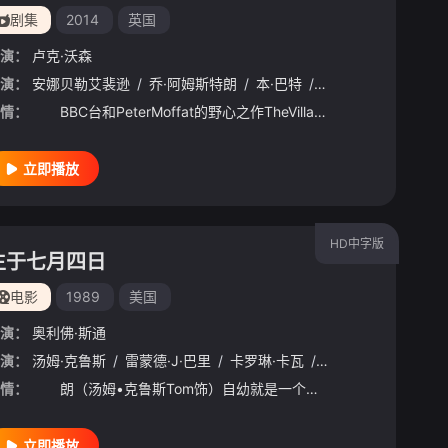
剧集
2014
英国
演：
卢克·沃森
cent
演：
安娜贝勒艾裴逊
/
Muller
/
威尔·萨索
/
乔·阿姆斯特朗
/
凯文·杜兰
/
/
本·巴特
阿约·索兰克
/
艾米丽·比查姆
/
Alexandre
/
Ph
/
M
情：
BBC台和PeterMoffat的野心之作TheVillage在提名了三项BAFTA奖之后进入第二季，匹克地区的小村故事告别了艰难惨痛的一战，带着隐隐作痛的旧伤口拥抱欢快的爵士乐时代。新的时代带来
立即播放
HD中字版
生于七月四日
电影
1989
美国
演：
奥利佛·斯通
演：
/
Jerry
汤姆·克鲁斯
/
Colpitts
/
/
雷蒙德·J·巴里
Meghan
/
Palmer
/
卡罗琳·卡瓦
/
乔希·埃文斯
/
Jami
情：
朗（汤姆•克鲁斯Tom饰）自幼就是一个争强好胜的男孩，向往男子汉的生活。年轻的朗被总统那潘那番充满煽动性的越战演说彻底征服，一种挑战和为国牺牲的冲动在朗的内心渐渐滋长。一次摔跤比赛的失利，令一向要
立即播放