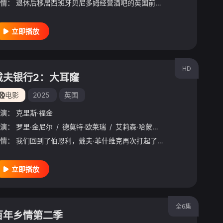
情：
退休后移居西班牙贝尼多姆经营酒吧的英国前刑警，原以为能过上平静生活。然而，当地接连发生游客离奇死亡事件，他不得不重拾侦探本能，与一位热衷真实犯罪的酒吧女招待联手，揭开一宗宗案件背后的真相。
立即播放
HD
戴夫银行2：大耳窿
电影
2025
英国
演：
克里斯·福金
演：
罗里·金尼尔
/
德莫特·欧莱瑞
/
艾莉森·哈蒙德
/
乔·哈特利
/
Gra
情：
我们回到了伯恩利，戴夫·菲什维克再次打起了这场精彩的仗。但这次是发薪日贷款公司想让他下台。
立即播放
全6集
百年乡情第二季