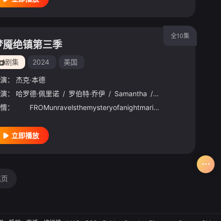
全10集
梦魇绝镇第三季
剧集
2024
美国
演：
杰克·本德
ach
演：
/
哈罗德·佩里诺
Richard
/
Lounello
/
罗伯特·乔伊
/
Ashley
/
/
Samantha
Szczerbacki
/
Brown
/
Samantha
/
Andrea
/
Sa
/
情：
FROMunravelsthemysteryofanightmarishtownthattrapsallthosewhoenter.Astheunwillingresidentsfighttoke
立即播放
尾页