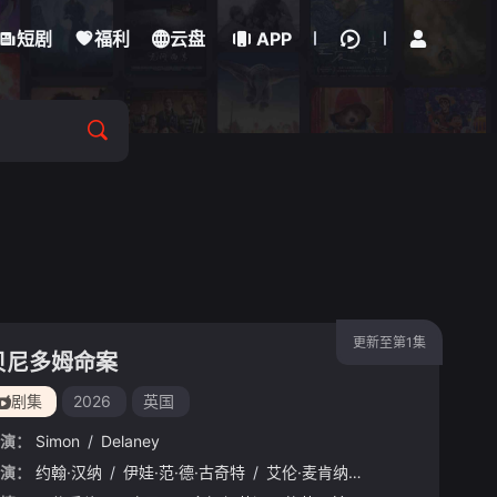
立即登录
短剧
福利
云盘
APP
更新至第1集
贝尼多姆命案
剧集
2026
英国
演：
Simon
/
Delaney
演：
Tábata
约翰·汉纳
/
Cerezo
/
伊娃·范·德·古奇特
/
Carolina
/
Bécquer
/
艾伦·麦肯纳
/
Samantha
/
阿里·哈迪曼
/
Power
/
/
艾妮
诺