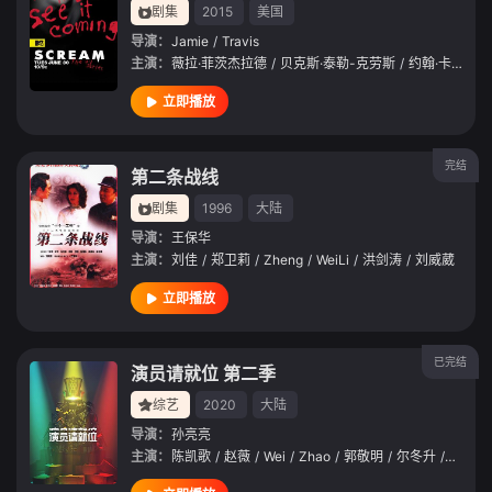
剧集
2015
美国
导演：
Jamie
/
Travis
主演：
薇拉·菲茨杰拉德
/
贝克斯·泰勒-克劳斯
/
约翰·卡尔纳
/
立即播放
完结
第二条战线
剧集
1996
大陆
导演：
王保华
主演：
刘佳
/
郑卫莉
/
Zheng
/
WeiLi
/
洪剑涛
/
刘威葳
立即播放
已完结
演员请就位 第二季
综艺
2020
大陆
导演：
孙亮亮
主演：
陈凯歌
/
赵薇
/
Wei
/
Zhao
/
郭敬明
/
尔冬升
/
宋威龙