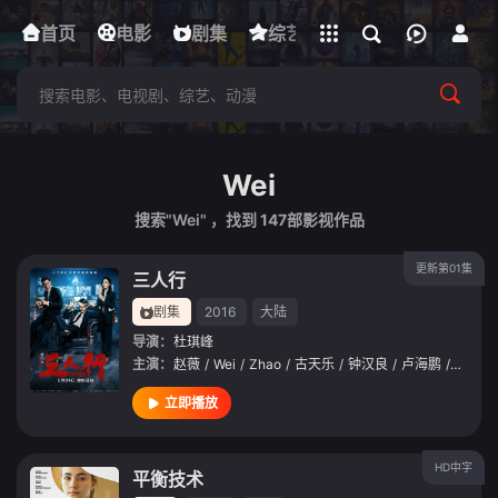
立即登录
首页
电影
下载客户端
剧集
综艺
动漫
短剧
Wei
搜索"Wei" ，找到
147
部影视作品
更新第01集
三人行
剧集
2016
大陆
导演：
杜琪峰
主演：
赵薇
/
Wei
/
Zhao
/
古天乐
/
钟汉良
/
卢海鹏
/
林雪
/
立即播放
HD中字
平衡技术