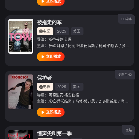
立即播放
HD中字
被拖走的车
电影
2025
美国
导演：
斯蒂芬妮·莱恩
主演：
萝丝·拜恩
/
阿丽亚娜·德博斯
/
柯宾·伯恩森
/
多米尼克·塞萨
立即播放
更新至HD
保护者
电影
2025
美国
导演：
阿德里安·格鲁伯格
主演：
米拉·乔沃维奇
/
马修·莫迪恩
/
D·B·斯威尼
/
唐·哈维
/
立即播放
完结
惊声尖叫第一季