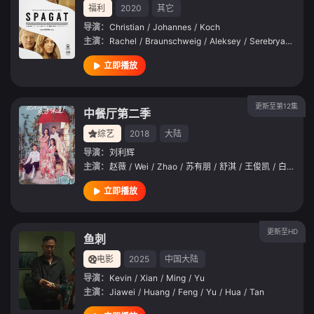
福利
2020
其它
导演：
Christian
/
Johannes
/
Koch
主演：
Rachel
/
Braunschweig
/
Aleksey
/
Serebryakov
/
M
立即播放
更新至第12集
中餐厅第二季
综艺
2018
大陆
导演：
刘利辉
主演：
赵薇
/
Wei
/
Zhao
/
苏有朋
/
舒淇
/
王俊凯
/
白举纲
/
立即播放
更新至HD
鱼刺
电影
2025
中国大陆
导演：
Kevin
/
Xian
/
Ming
/
Yu
主演：
Jiawei
/
Huang
/
Feng
/
Yu
/
Hua
/
Tan