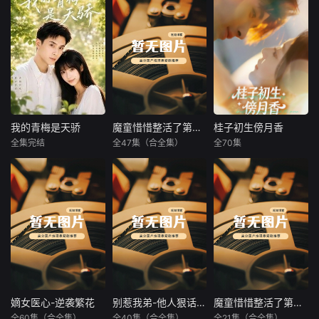
撞见那个
我的青梅是天骄
魔童惜惜整活了第二季 Ai漫剧
桂子初生傍月香
我的青梅是天骄
魔童惜惜整活了第二季 Ai漫剧
桂子初生傍月香
全集完结
全47集（合全集）
全70集
李依依
李佳轩
未知
姜伊曼
暂无简介
暂无内容
桂子初生傍月香
嫡女医心-逆袭繁花
别惹我弟-他人狠话不多
魔童惜惜整活了第一季 Ai漫剧
嫡女医心-逆袭繁花
别惹我弟-他人狠话不多
魔童惜惜整活了第一季 Ai漫剧
全60集（合全集）
全40集（合全集）
全21集（合全集）