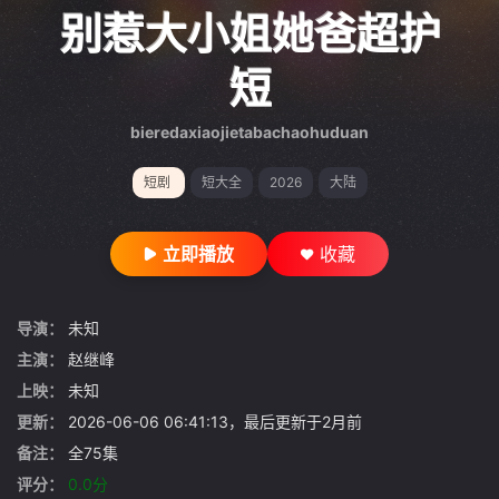
gt 0"}
别惹大小姐她爸超护
短
bieredaxiaojietabachaohuduan
短剧
短大全
2026
大陆
立即播放
收藏
导演：
未知
主演：
赵继峰
上映：
未知
更新：
2026-06-06 06:41:13，最后更新于2月前
备注：
全75集
评分：
0.0分