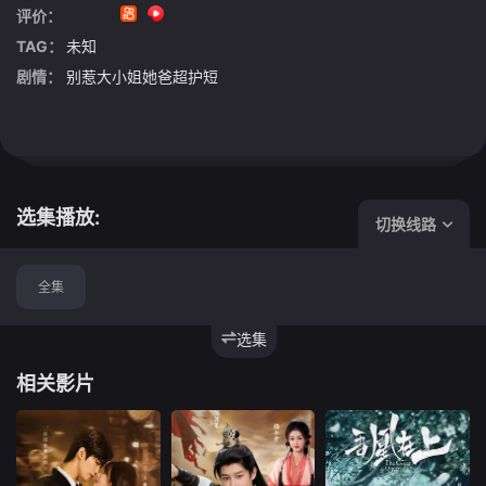
评价：
TAG：
未知
剧情：
别惹大小姐她爸超护短
选集播放:
切换线路
全集
选集
相关影片