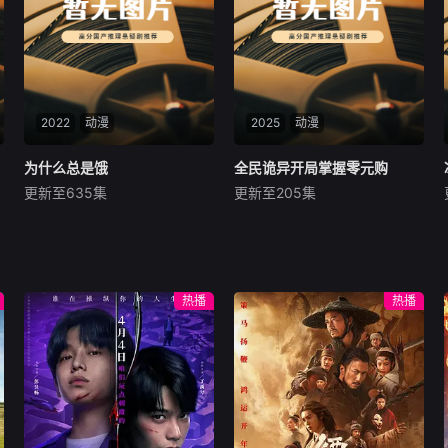
2022
动漫
2025
动漫
为什么总是饿
为什么总是饿
全民诡异开局掌握零元购
全民诡异开局掌握零元购
更新至635集
更新至205集
未知
未知
一群小吃货的快乐生活，分分
诡异末世降临，男主角陈木携
钟治愈你疲惫的身心！
万亿诡币重生，开局直接化身
天使投资人，当其他人为了几
块冥币大打出手时，陈木早已
热播
热播
开启了大撒币模式买下各种诡
异场景。别人还在规则中苦苦
探索生路，陈木却倒反天罡化
身规则制定者。各路诡异强者
匍匐在他脚下，人类终将站在
诡异末世的巅峰。