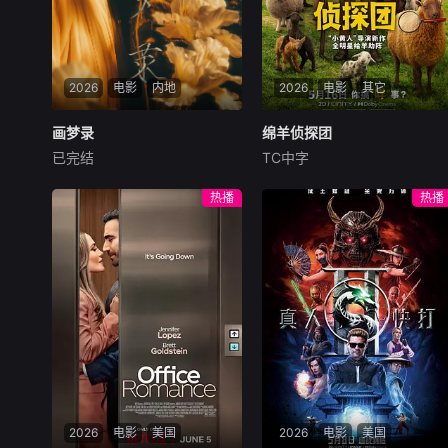
2026
电影
内地
2026
电影
其它
画梦录
画梦录
绵羊侦探团
绵羊侦探团
已完结
TC中字
代露娃
唐诗逸
林柏叡
休·杰克曼
尼可拉斯·博朗
尼古拉斯·加利齐纳
民国的上海滩，身怀绝技的孤
热播
热播
女画师许雁真，意外与身陷危
牧羊人乔治（休·杰克曼
局的融汇银行总账姜心羽产生
饰）最爱给羊群读侦探小说，
交集。姜心羽遭人陷害，只得
没想到自己有一天会离奇死
与许雁真结盟，彼时银行欲将
亡。他留下的3000万巨额遗
国宝名画低价卖给外国人，许
产，让每个人貌似都有犯罪动
雁真凭借自身精湛画技仿造名
机。警察毫无头绪之时，羊群
画、偷天换日。几经波折，两
们决定“不务正业”迈出牧场，
人联手在各方势力的夹缝间巧
追查牧羊人“躺平
妙周旋，共历险阻，破解重重
困境。
2026
电影
美国
2026
电影
美国