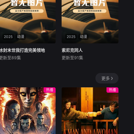
被迫营业：投喂、囤货、送武
器，甚至搬来现代军队跨时空
火力支援。当丧尸王大军压
境，橘富贵觉醒神兽之力，与
苏晚合体化身“猫猫侠”，金光
净化整片废土。一场跨时空救
2025
动漫
世奇遇，爆笑治愈，暖到心
2025
动漫
底。
冰封末世我打造完美领地
冰封末世我打造完美领地
索尼克同人
索尼克同人
更新至89集
更新至91集
未知
未知
《冰封纪元》游戏强制开启，
自制索尼克和朋友们的日常动
全人类被投入极寒末世，主角
漫、歌舞表演
更多
曹星凭借永恒之力天赋，从搭
建篝火开始，通过不断的领地
热播
热播
建设、资源积累和军事扩张，
对抗敌对玩家和各种怪物，并
巧妙周旋于光明教会、守望
者、鲜血军团等各方势力中，
成为北境霸主，实现“全民大
师时代”，在冰封末世中打造
出集农业、工业、魔法、科技
于一体的完美领地。