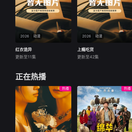
险之中，藏底牌，修遁术，炼
丹毒，直到有一
2026
动漫
2026
动漫
红衣诡异
红衣诡异
上瘾吃货
上瘾吃货
更新至11集
更新至42集
未知
未知
少年的妹妹被人害死，他为了
吃货天团上线，美食吃到超满
给妹妹报仇，竟化身最强红衣
足！
正在热播
诡异
热播
热播