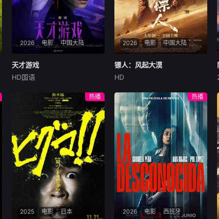
2026
电影
中国大陆
2026
电影
中国大陆
天才游戏
天才游戏
镖人：风起大漠
镖人：风起大漠
HD国语
HD
彭昱畅
丁禹兮
李蔓瑄
吴京
谢霆锋
于适
穷途末路的天才少年刘全龙
大漠之上，镖人、官府、西域
热播
热播
（彭昱畅 饰），被偏执富家公
五大家族等多方势力盘根错
子陈伦（丁禹兮 饰）选中，被
节、暗潮涌动。“天字第二号
迫踏入一场为他量身打造的
逃犯”刀马接下特殊押镖任
“换命游戏”。豪华别墅、名车
务，和同伴一起从西域护镖远
名表、神秘女友全部备齐，在
赴长安。不料，他们的护送对
陈伦的精心打造下，刘全龙瞬
象竟是“天字第一号逃犯”知世
间拥有顶配人生。
郎……天下熙熙皆为利来，各
方势力闻风入局，抢镖厮杀接
连上演……
2025
电影
日本
2026
电影
西班牙