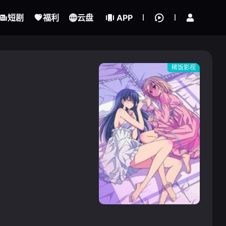
立即登录
短剧
福利
云盘
APP
稀饭影视
{if condition="$obj.vod_points
gt 0"}