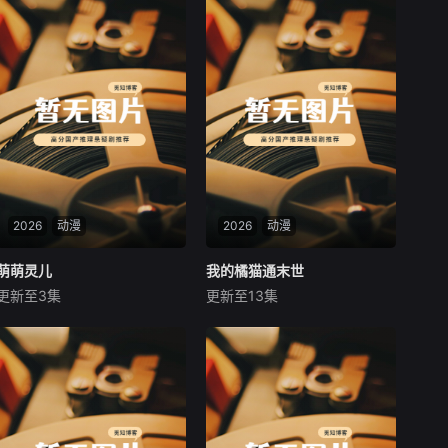
2026
动漫
2026
动漫
萌萌灵儿
萌萌灵儿
我的橘猫通末世
我的橘猫通末世
更新至3集
更新至13集
未知
未知
少女魂穿到了小时候的世界，
苏晚辞职回乡养老，只想撸猫
为了当上富二代让父亲卖掉房
躺平。谁知自家十五斤的胖橘
子搞投资
橘富贵竟能吞食物资，传送到
丧尸横行的末世！饿到绝望的
将军陆峥收到天降矿泉水，虔
诚手写“谢谢神仙”。一人一猫