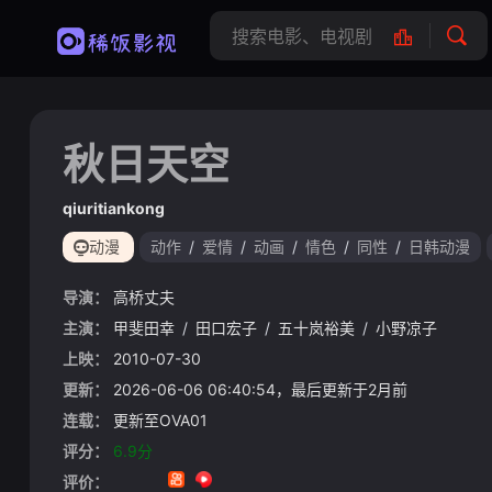
秋日天空
qiuritiankong
动漫
动作
/
爱情
/
动画
/
情色
/
同性
/
日韩动漫
导演：
高桥丈夫
主演：
甲斐田幸
/
田口宏子
/
五十岚裕美
/
小野凉子
上映：
2010-07-30
更新：
2026-06-06 06:40:54，最后更新于2月前
连载：
更新至OVA01
评分：
6.9分
评价：