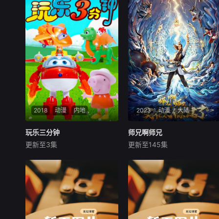
2018
动漫
内地
2023
动漫
大陆
玩乐三分钟
玩乐三分钟
师兄啊师兄
师兄啊师兄
更新至3集
更新至145集
未知
未知
《玩乐三分钟》是一档面向儿
身患绝症的年轻人李长寿，意
童的玩具拆箱类节目，在这里
外重生在封神大战之前的上古
会拆箱各种新奇好玩的儿童玩
时代，成了一个炼气士。为了
具。
修得长生不老且能在残酷的洪
荒安身立命，他低调行事，凡
事谋而后动，从不轻易步入危