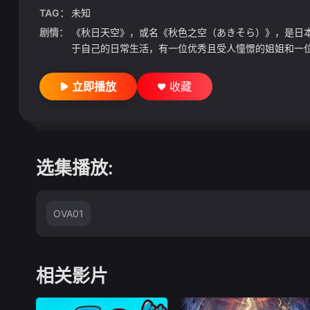
TAG：
未知
剧情：
《秋日天空》，或名《秋色之空（あきそら）》，是日本漫画
于自己的日常生活，有一位优秀且受人憧憬的姐姐和一位
立即播放
收藏
选集播放:
OVA01
相关影片