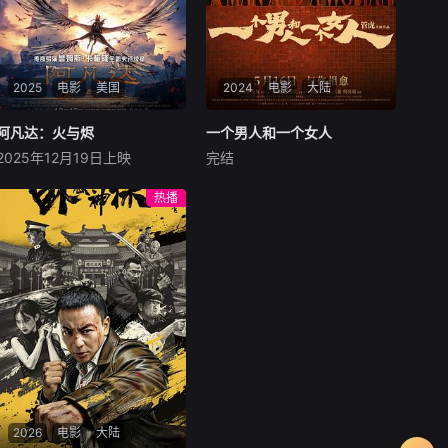
2025
电影
美国
2024
电影
大陆
阿凡达：火与烬
阿凡达：火与烬
一个男人和一个女人
一个男人和一个女人
2025年12月19日上映
完结
萨姆·沃辛顿
佐伊·索尔达娜
黄渤
倪妮
周汉宁
西格妮·韦弗
男人（黄渤饰）和女人
热播
影片聚焦杰克·萨利与奈蒂莉一
（倪妮饰）飞机同时落地，入
家的命运起伏，在前作的情感
住同一家酒店，成为一墙之隔
余波之上，深刻描绘一个家族
的邻居。不够隔音的房间暴露
在战火中如何成长、并共同守
了男人和女人因生活暂停陷入
护血脉相连的情感纽带的历
的困境，健康、家庭、婚姻、
程，从而将故事推向更具张力
经济......成年人的生活里从来
的全新维度。此外，潘多拉的
没有“容易”
全新领域也即将揭晓
2026
电影
大陆