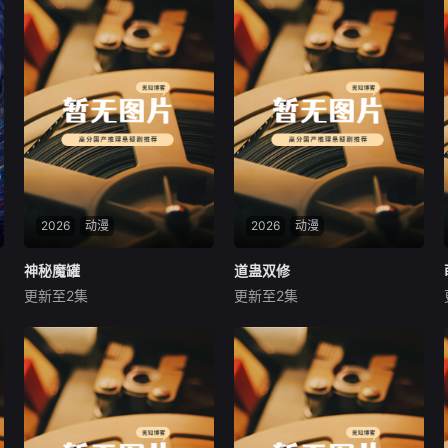
2026
动漫
2026
动漫
神秘魔罐
神秘魔罐
道蛊双修
道蛊双修
更新至2集
更新至2集
未知
未知
少年拥有神秘魔罐，可以将任
小伙明明是满级大佬却没有用
何生物改造成恶魔，他凭此成
武之地，直到今天才看到第一
为了死神
个鬼