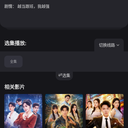
剧情：
越当跟班，我越强
选集播放:
切换线路
全集
选集
相关影片