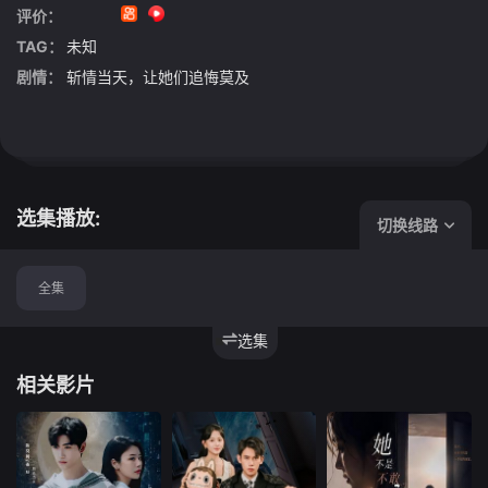
评价：
TAG：
未知
剧情：
斩情当天，让她们追悔莫及
选集播放:
切换线路
全集
选集
相关影片