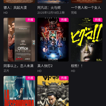
结盟，彼时银行欲
巨额遗产，让每个
豪华别墅、名车名
将国宝名画低价卖
人貌似都有犯罪动
表、神秘女友全部
镖人：风起大漠
阿凡达：火与烬
一个男人和一个女人
镖人：风起大漠
阿凡达：火与烬
一个男人和一个女人
给外国人，许雁真
机。警察毫无头绪
备齐，在陈伦的精
HD
2025年12月19日上映
完结
吴京
谢霆锋
萨姆·沃辛顿
黄渤
倪妮
凭借自身精湛画技
之时，羊群们决定
心打造下，刘全龙
热播
热播
热播
于适
佐伊·索尔达娜
周汉宁
仿造名画、偷天换
“不务正业”迈出牧
瞬间拥有顶配人
西格妮·韦弗
日。几经波折，两
场，追查牧羊人“躺
生。
大漠之上，镖人、
男人（黄渤
人联手在各方势力
平
官府、西域五大家
影片聚焦杰克·萨利
饰）和女人（倪妮
的夹缝间巧妙周
族等多方势力盘根
与奈蒂莉一家的命
饰）飞机同时落
旋，共历险阻，破
错节、暗潮涌动。
运起伏，在前作的
地，入住同一家酒
解重重困境。
“天字第二号逃犯”
情感余波之上，深
店，成为一墙之隔
刀马接下特殊押镖
刻描绘一个家族在
的邻居。不够隔音
任务，和同伴一起
战火中如何成长、
的房间暴露了男人
从西域护镖远赴长
并共同守护血脉相
和女人因生活暂停
安。不料，他们的
连的情感纽带的历
陷入的困境，健
同事以上，恋人未满
真人快打2
棕熊！！
同事以上，恋人未满
真人快打2
棕熊！！
护送对象竟是“天字
程，从而将故事推
康、家庭、婚姻、
正片
HD
HD
詹妮弗·洛佩兹
卡尔·厄本
铃木福
第一号逃犯”知世
向更具张力的全新
经济......成年人的生
热播
热播
布雷特·戈德斯坦
阿德莱恩·鲁道夫
郎……天下熙熙皆
维度。此外，潘多
活里从来没有“容
暂无内容
贝蒂·吉尔平
杰西卡·麦克娜美
为利来，各方势力
拉的全新领域也即
易”
闻风入局，抢镖厮
将揭晓
洛佩兹饰演的航空
过气好莱坞演
杀接连上演……
公司 和戈德斯坦饰
员强尼·凯奇（卡尔·
演的律师因职业合
厄本饰）被意外选
作的契机发展出了
中，加入一场决定