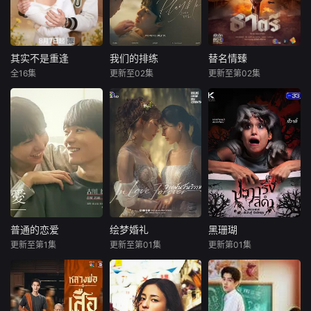
其实不是重逢
我们的排练
替名情臻
其实不是重逢
我们的排练
替名情臻
全16集
更新至02集
更新至第02集
吴添豪
金子璇
梁洪硕
박성현
纳瓦希·普潘塔奇斯
黄圣依
耶娜·萨拉斯
暂无内容
塔拉·提帕
一群怀揣各自
“失意”的年轻人，
纨绔子弟Thatri Th
在沿海小城南安相
atriphan因挥霍无
遇相知，他们决心
敌倾家荡产，豪
各展所长创办旅行
宅、情人、朋友一
社。他们以当地的
夜尽失。某日搭乘
特色人文与美食为
火车时，他偶遇同
引，用真诚与创意
名旧友，曾是穷小
打动游客。尽管在
子的Thatri Worrap
普通的恋爱
绘梦婚礼
黑珊瑚
普通的恋爱
绘梦婚礼
黑珊瑚
创业路上笑料百
hat，如今正要去继
更新至第1集
更新至第01集
更新第01集
古川雄辉
邝玲玲
甘东·阿卡赞
出，但他们也渐渐
承百万富翁的遗
长野凌大
珙恩娜帕·瑟塔拉塔那彭
拉娜帕·翁塔娜特
褪去青涩，逐渐打
产。列车突遭炸弹
阿披南·普拉瑟瓦塔纳坤
响“成功
袭击，毫发无损的
本作改编自同名漫
一个被人谋杀
破产Thatri看着重
画，是一部以处于
被欢笑、笑容和祝
致死的女孩的灵魂