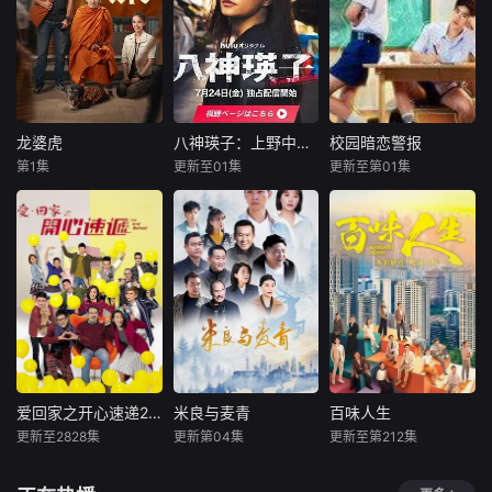
伤昏迷的幸运Thatr
上下级关系的文原
福环绕的婚礼仅仅
附到珊瑚上的故
i，接到了一个匪夷
一良与东庆伊为中
是爱情生活的起
事。
所思的请求：冒名
心，讲述这两个笨
点。未来还有许多
顶替去领取那份天
拙之人寻觅属于自
障碍等待着两人共
降横财。面对足以
己幸福历程的爱情
同跨越。 Runch和
逆转人生的诱惑，
故事。一良因过去
Neen都曾梦想她们
这个一无所有的男
的心理创伤而避免
能够携手顺利通过
龙婆虎
八神瑛子：上野中央署组织犯罪对策课
校园暗恋警报
龙婆虎
八神瑛子：上野中央署组织犯罪对策课
校园暗恋警报
人究竟会作何选
与他人深交，庆伊
所有考验，梦想能
第1集
更新至01集
更新至第01集
择？
查纳鹏·萨塔亚
黑木美沙
艾亚波尔·莱克皮塔亚
也自认不会对人产
够长相厮守，梦想
帕塔查雅·平莎莫
每熊克哉
亚纳瓦特·因塔拉帕恩
生恋爱感情，过着
彼此相伴直至白
高良健吾
与恋爱无缘的生
头。然而，这个梦
龙婆和伙伴们意外
摇滚少年Leeith被
活。身为社会人尊
想却在某人猝不及
卷入一起钻石抢劫
改编自深町秋
迫考入刚招收男生
敬一良的庆伊，以
防时迅速破碎…
案，成为警方怀疑
生的超人气警察小
的前女子名校，悠
电影这一共同爱好
的对象。为了证明
说《组织犯罪对策
闲生活瞬间变成全
为契机，开始与他
自己的清白、挽回
课八神瑛子》系
校焦点的生存大
共度工作以外的时
声誉，他们踏上了
列。故事围绕上野
战。为应对文化冲
间。庆伊本未意识
一场惊险刺激、动
中央署“暴力团对策
击，他创办了男生
到关系会更进一
作不断的冒险之
课”的女警八神瑛子
互助社，吸引了毒
步，然而某日，借
旅。
展开。为了破案，
舌电竞少年Putter
爱回家之开心速递2025
米良与麦青
百味人生
爱回家之开心速递2025
米良与麦青
百味人生
着酒劲的一良向他
她不惜动用武力，
等一众伙伴。Leeit
更新至2828集
更新第04集
更新至第212集
坦白了“自己是同性
刘丹
单立文
来喜
瑛子
黄少祺
谢承均
甚至与黑帮和海外
h与成为室友的死
恋”这一事实。直正
汤盈盈
赵波
王振复
黑道联手。在雷厉
敌Putter从针锋相
也描绘笨拙而温柔