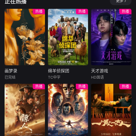
正在热播
更多
风行的作风背后，
对到看见彼此的脆
處境劇的御用監製
一根网线连接了中
本剧以家族情
的恋爱模样。
她始终
弱，甚至打破了“绝
羅鎮岳已經準備開
国鹿鸣村和英国牛
仇与时代情怀为主
热播
热播
热播
不吃窝边草”的原则
拍新一套處境劇，
津，麦香通过视频
轴，剧情叙述一场
坠入爱河。然而，
暫定叫《愛．回家
向米良宣告：婚不
突如其来的意外，
Putter过去的白月
之開心速遞》，
结了。鹿鸣村开了
让「五秀园」的传
光秘密曝光，让刚
「過往的處境劇都
锅，村民大骂麦香
奇厨神总舖师万里
萌芽的感情陷入巨
是以家庭為主，今
是叛徒。麦香是婚
师(刘汉强饰)蒙冤
大危机。这是一个
次當然不例外啦。
前体检查出不孕
身亡，爱女(王乐妍
关于那些边缘人在
而故事除了家庭，
症，从此走上虐心
饰)坠海失踪，昔日
混乱中抱团取暖、
因為網購現在都好
旅途。米良火速回
并肩打拼的四位弟
面对情感危机并最
hit，就會講到一間
国，麦香有苦说不
子:大师兄(窦智孔
终在青春里发现真
画梦录
绵羊侦探团
天才游戏
百貨公司，入面開
出。米良不再相信
饰)二师姐(星卉
画梦录
绵羊侦探团
天才游戏
我的成长故事。
設的網
情感，空虚
已完结
TC中字
HD国语
代露娃
唐诗逸
休·杰克曼
彭昱畅
丁禹兮
热播
热播
热播
林柏叡
尼可拉斯·博朗
李蔓瑄
尼古拉斯·加利齐纳
民国的上海滩，身
穷途末路的天才少
怀绝技的孤女画师
牧羊人乔治
年刘全龙（彭昱畅
许雁真，意外与身
（休·杰克曼饰）最
饰），被偏执富家
陷危局的融汇银行
爱给羊群读侦探小
公子陈伦（丁禹兮
总账姜心羽产生交
说，没想到自己有
饰）选中，被迫踏
集。姜心羽遭人陷
一天会离奇死亡。
入一场为他量身打
害，只得与许雁真
他留下的3000万
造的“换命游戏”。