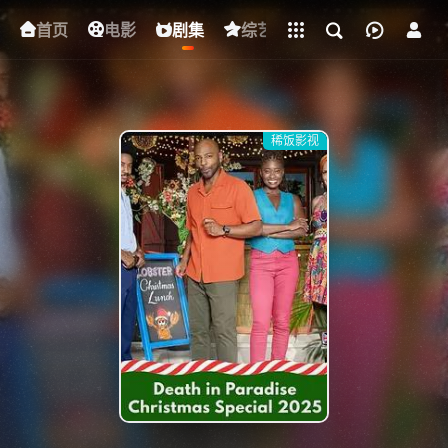
立即登录
首页
电影
下载客户端
剧集
综艺
动漫
短剧
稀饭影视
{if condition="$obj.vod_points