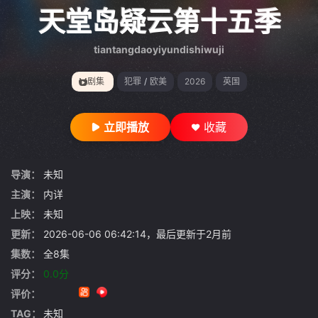
gt 0"}
天堂岛疑云第十五季
tiantangdaoyiyundishiwuji
剧集
犯罪
/
欧美
2026
英国
立即播放
收藏
导演：
未知
主演：
内详
上映：
未知
更新：
2026-06-06 06:42:14，最后更新于2月前
集数：
全8集
评分：
0.0分
评价：
TAG：
未知