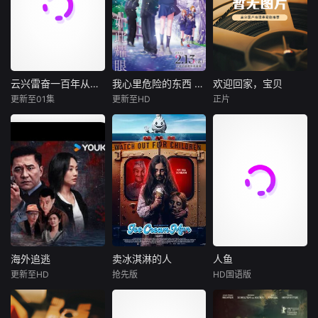
云兴雷奋一百年从陶澍到黄兴
我心里危险的东西 剧场版
欢迎回家，宝贝
云兴雷奋一百年从陶澍到黄兴
我心里危险的东西 剧场版
欢迎回家，宝贝
更新至01集
更新至HD
正片
未知
羊宫妃那
朱莉娅·弗兰茨·里克特
堀江瞬
雷努特·舒尔腾·范·艾查特
该片从道光萧条引
杰尔蒂·德拉斯尔
发的社会危机开
市川京太郎是个沉
始，到1920年中国
迷于《杀人大百
朱迪思是柏林的
共产党成立前夕的
科》和《解剖图
一名急诊医生。当
百年中国历史，紧
鉴》这类书籍、中
她从奥地利的一家
扣中国从封建改良
二病病入膏肓的男
人那里继承了一栋
走向民主革命的时
生。就在市川沉浸
房子，而这家人正
代转折，划分思想
于自己安静的世界
是她在童年时期被
启蒙、洋务自救、
时，班上的风云人
送给的收养家庭
维新变法、辛亥革
物·山田杏奈突然闯
时，她踏上了揭开
海外追逃
卖冰淇淋的人
人鱼
海外追逃
卖冰淇淋的人
人鱼
命四大叙事板块，
了进来！她在图书
自己身世之谜的旅
更新至HD
抢先版
HD国语版
程思
王泽霖
伊莱·罗斯
樊少皇
系统梳理中国近代
室狼吞虎咽地吃御
程。然而，这一探
林星潼
本·戴维斯
史上接续涌现的陶
饭团，或是哼着小
寻最终变成了一场
影片讲述了主人公
瑞恩·艾伦
澍、魏源、曾国
曲儿。有时又突然
噩梦般的探索，不