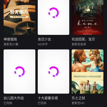
电诈头目陈一武潜
韩郝（樊少皇饰）
藩、谭嗣同、黄兴
凑得很近……面对
仅揭开了过
逃海外实施诈骗犯
一个美丽的小镇出
为了营救意外被困
等人才群体层层递
山田难以预测的言
罪，为将其引渡回
现了一位神秘的冰
秘密实验室的儿
进的救国实践，清
行，市川虽然困惑
国，中方海外追逃
淇淋小贩，他所供
子，勇往直前，与
晰展现近代中国从
不已，却不知不觉
组长谭浩天与当地
应的美味冰品让孩
不明生物“人鱼”斗
救王朝、破帝制到
间满脑子都是山田
警方合作，寻找掌
子们疯狂，全镇因
智斗勇，凭借着坚
建共和的历史性转
的身影了。另一方
握犯罪证据的证人
此陷入失控……
韧的信念和超群的
折，折射出近代中
面，山田也在与市
芦莉，在芦莉生死
智慧带领被困小
国的深刻变革和中
川交谈的过程中，
危急时，不惜生命
队，历经重重危
神兽猎局
丧日少女
欢迎回家，宝贝
神兽猎局
丧日少女
欢迎回家，宝贝
华传统文化的嬗变
逐渐对他的存在在
相救，争取到芦莉
机。一场紧张刺激
更新至01集
HD中字
更新至高清
更新。
意起来──。 第一
未知
瑞秋·塞诺特
朱莉娅·弗兰茨·里克特
自首，揭穿陈一武
的生死逃亡就此展
次体会到的“喜欢”
丹尼·德费拉里
雷努特·舒尔腾·范·艾查特
的假身份，完成海
开……
A group of reptil
这种心情。无论是
弗雷德·迈拉麦德
杰尔蒂·德拉斯尔
外追逃任
e fanatics builds a
擦肩而过的误会，
global smuggling
AtaJewishfun
朱迪思是柏林的一
还是笨拙的心意，
empire, while a sc
eralservicewithhe
名急诊医生。当她
两人都一一跨越，
rappy team of ani
rparents,acollege
从奥地利的一家人
彼此的距离虽然缓
mal cops r
studentrunsintohe
那里继承了一栋房
慢，却无比坚定地
rsugardaddy.
子，而这家人正是
逐渐拉近了。
她在童年时期被送
给的收养家庭时，
她踏上了揭开自己
幼儿园大作战
十大避暑名城
乐土之狱
幼儿园大作战
十大避暑名城
乐土之狱
身世之谜的旅程。
已完结
已完结
更新至HD
乔什·杜哈明
未知
约翰·约瑟夫·菲尔德