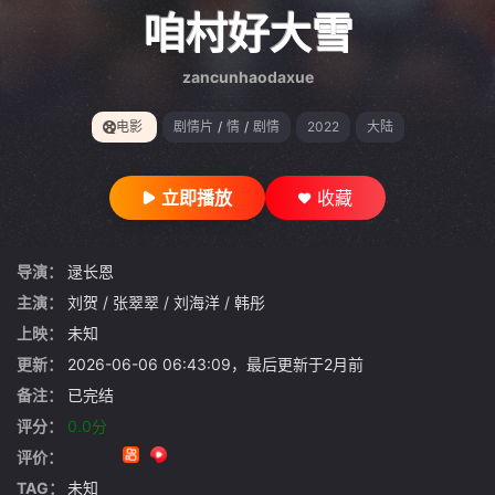
gt 0"}
咱村好大雪
zancunhaodaxue
电影
剧情片
/
情
/
剧情
2022
大陆
立即播放
收藏
导演：
逯长恩
主演：
刘贺
/
张翠翠
/
刘海洋
/
韩彤
上映：
未知
更新：
2026-06-06 06:43:09，最后更新于2月前
备注：
已完结
评分：
0.0分
评价：
TAG：
未知