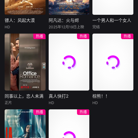
集。姜心羽遭人陷
一天会离奇死亡。
入一场为他量身打
的对抗。
害，只得与许雁真
他留下的3000万
造的“换命游戏”。
结盟，彼时银行欲
巨额遗产，让每个
豪华别墅、名车名
将国宝名画低价卖
人貌似都有犯罪动
表、神秘女友全部
镖人：风起大漠
阿凡达：火与烬
一个男人和一个女人
镖人：风起大漠
阿凡达：火与烬
一个男人和一个女人
给外国人，许雁真
机。警察毫无头绪
备齐，在陈伦的精
HD
2025年12月19日上映
完结
吴京
谢霆锋
萨姆·沃辛顿
黄渤
倪妮
凭借自身精湛画技
之时，羊群们决定
心打造下，刘全龙
热播
热播
热播
于适
佐伊·索尔达娜
周汉宁
仿造名画、偷天换
“不务正业”迈出牧
瞬间拥有顶配人
西格妮·韦弗
日。几经波折，两
场，追查牧羊人“躺
生。
大漠之上，镖人、
男人（黄渤
人联手在各方势力
平
官府、西域五大家
影片聚焦杰克·萨利
饰）和女人（倪妮
的夹缝间巧妙周
族等多方势力盘根
与奈蒂莉一家的命
饰）飞机同时落
旋，共历险阻，破
错节、暗潮涌动。
运起伏，在前作的
地，入住同一家酒
解重重困境。
“天字第二号逃犯”
情感余波之上，深
店，成为一墙之隔
刀马接下特殊押镖
刻描绘一个家族在
的邻居。不够隔音
任务，和同伴一起
战火中如何成长、
的房间暴露了男人
从西域护镖远赴长
并共同守护血脉相
和女人因生活暂停
安。不料，他们的
连的情感纽带的历
陷入的困境，健
同事以上，恋人未满
真人快打2
棕熊！！
同事以上，恋人未满
真人快打2
棕熊！！
护送对象竟是“天字
程，从而将故事推
康、家庭、婚姻、
正片
HD
HD
詹妮弗·洛佩兹
卡尔·厄本
铃木福
第一号逃犯”知世
向更具张力的全新
经济......成年人的生
热播
热播
布雷特·戈德斯坦
阿德莱恩·鲁道夫
郎……天下熙熙皆
维度。此外，潘多
活里从来没有“容
暂无内容
贝蒂·吉尔平
杰西卡·麦克娜美
为利来，各方势力
拉的全新领域也即
易”
闻风入局，抢镖厮
将揭晓
洛佩兹饰演的航空
过气好莱坞演
杀接连上演……
公司 和戈德斯坦饰
员强尼·凯奇（卡尔·