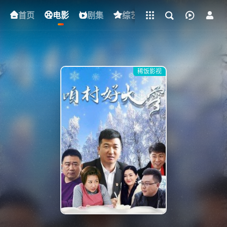
立即登录
首页
电影
下载客户端
剧集
综艺
动漫
短剧
稀饭影视
{if condition="$obj.vod_points