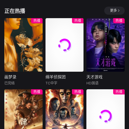
然而，这一探寻最
查丽蒂·维克菲尔德
艾丽·巴姆博
终变成了一场噩梦
大理的苍山雪、都
正在热播
更多
詹姆斯·科兹莫
麦赫迪·德比
般的探索，不仅揭
江堰的岷江水、泰
开了过去的面纱，
两位坚定的父亲展
宁的丹霞幽谷、龙
17岁的英国孤女露
热播
热播
热播
还深入到了她灵魂
开一场滑稽的争
泉的青瓷清韵——
西·格拉德威尔失去
深处的黑暗地带。
夺，争夺让孩子进
这十座城市，或依
双亲后，遵照遗嘱
入一所精英幼儿
高山，或傍碧湖，
漂洋过海，来到热
园，最终升级为一
或在古堡中藏一缕
带海岛上的橡胶种
场荒诞的竞争，结
清风，或在街巷间
植园，投奔担任庄
果出乎意料。
留一隅安逸。它们
园主的叔叔乔治·休
不只有清凉的体
顿。这片风光旖旎
感，更有千年的故
的乐土看似是新生
事、多元的风情、
的归宿，实则处处
画梦录
绵羊侦探团
天才游戏
慢下来的时光。这
是森严的规则与无
画梦录
绵羊侦探团
天才游戏
是地理的馈赠，亦
形的枷锁。叔叔的
已完结
TC中字
HD国语
代露娃
唐诗逸
休·杰克曼
彭昱畅
丁禹兮
是历史的留白。这
严苛控制、阶层的
热播
热播
热播
林柏叡
尼可拉斯·博朗
李蔓瑄
个夏天，向西南、
巨大鸿沟，让她处
尼古拉斯·加利齐纳
向北方，奔赴一场
处感到窒息。她与
民国的上海滩，身
穷途末路的天才少
与清凉的约会。
当地青年克里希纳
怀绝技的孤女画师
牧羊人乔治
年刘全龙（彭昱畅
暗生情愫，这场跨
许雁真，意外与身
（休·杰克曼饰）最
饰），被偏执富家
越身份与种族的禁
陷危局的融汇银行
爱给羊群读侦探小
公子陈伦（丁禹兮
忌之恋，彻底点燃
总账姜心羽产生交
说，没想到自己有
饰）选中，被迫踏
了她与整个旧秩序