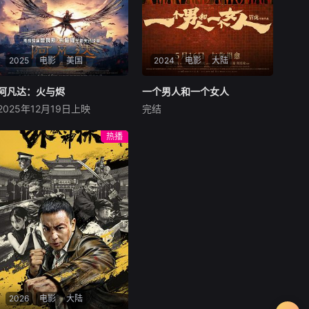
2025
电影
美国
2024
电影
大陆
阿凡达：火与烬
阿凡达：火与烬
一个男人和一个女人
一个男人和一个女人
2025年12月19日上映
完结
萨姆·沃辛顿
佐伊·索尔达娜
黄渤
倪妮
周汉宁
西格妮·韦弗
男人（黄渤饰）和女人
热播
影片聚焦杰克·萨利与奈蒂莉一
（倪妮饰）飞机同时落地，入
家的命运起伏，在前作的情感
住同一家酒店，成为一墙之隔
余波之上，深刻描绘一个家族
的邻居。不够隔音的房间暴露
在战火中如何成长、并共同守
了男人和女人因生活暂停陷入
护血脉相连的情感纽带的历
的困境，健康、家庭、婚姻、
程，从而将故事推向更具张力
经济......成年人的生活里从来
的全新维度。此外，潘多拉的
没有“容易”
全新领域也即将揭晓
2026
电影
大陆