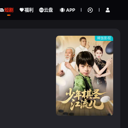
立即登录
短剧
福利
云盘
APP
稀饭影视
{if condition="$obj.vod_points
gt 0"}