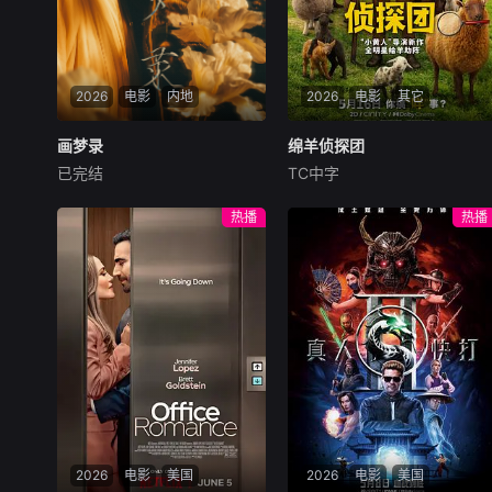
2026
电影
内地
2026
电影
其它
画梦录
画梦录
绵羊侦探团
绵羊侦探团
已完结
TC中字
代露娃
唐诗逸
林柏叡
休·杰克曼
尼可拉斯·博朗
尼古拉斯·加利齐纳
民国的上海滩，身怀绝技的孤
热播
热播
女画师许雁真，意外与身陷危
牧羊人乔治（休·杰克曼
局的融汇银行总账姜心羽产生
饰）最爱给羊群读侦探小说，
交集。姜心羽遭人陷害，只得
没想到自己有一天会离奇死
与许雁真结盟，彼时银行欲将
亡。他留下的3000万巨额遗
国宝名画低价卖给外国人，许
产，让每个人貌似都有犯罪动
雁真凭借自身精湛画技仿造名
机。警察毫无头绪之时，羊群
画、偷天换日。几经波折，两
们决定“不务正业”迈出牧场，
人联手在各方势力的夹缝间巧
追查牧羊人“躺平
妙周旋，共历险阻，破解重重
困境。
2026
电影
美国
2026
电影
美国