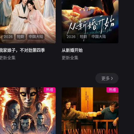
2026
短剧
中国大陆
2026
短剧
中国大陆
我家娘子，不对劲第四季
我家娘子，不对劲第四季
从新婚开始
从新婚开始
更新全集
更新全集
陈外＆鲁芳岐
陈瑞丰＆郑晨雨
暂无内容
暂无内容
更多
热播
热播