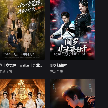
2026
短剧
中国大陆
2026
短剧
中国大陆
六十岁觉醒，告别三十九载烂婚姻
六十岁觉醒，告别三十九载烂婚姻
阎罗归来时
阎罗归来时
更新全集
更新全集
王晨＆盛洋＆雍青青
卢文洁＆谢伊博
暂无内容
暂无内容