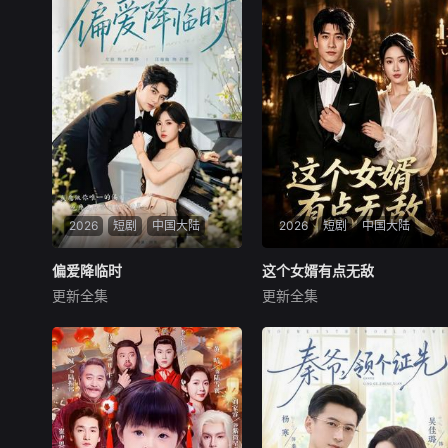
2026
短剧
中国大陆
2026
短剧
中国大陆
偏爱降临时
偏爱降临时
这个女婿有点无敌
这个女婿有点无敌
更新全集
更新全集
左铭＆汪海敏
苏泓奕＆秦璐瑶
暂无内容
暂无内容