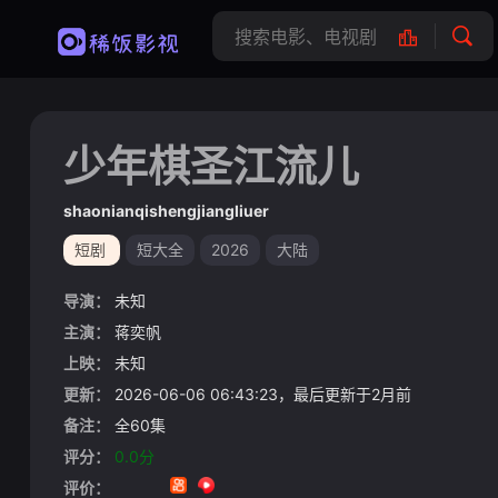
少年棋圣江流儿
shaonianqishengjiangliuer
短剧
短大全
2026
大陆
导演：
未知
主演：
蒋奕帆
上映：
未知
更新：
2026-06-06 06:43:23，最后更新于2月前
备注：
全60集
评分：
0.0分
评价：