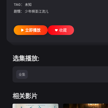
TAG：
未知
剧情：
少年棋圣江流儿
立即播放
收藏
选集播放:
全集
相关影片