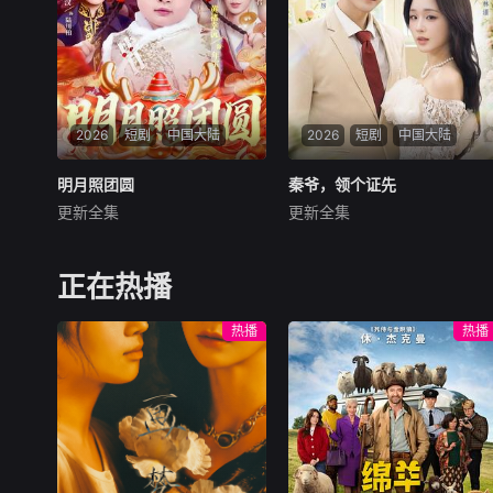
2026
短剧
中国大陆
2026
短剧
中国大陆
明月照团圆
明月照团圆
秦爷，领个证先
秦爷，领个证先
更新全集
更新全集
黄褚幸沅＆崔尹思汉
杨寒＆吴佳璐
暂无内容
暂无内容
正在热播
热播
热播