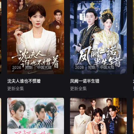
2026
短剧
中国大陆
2026
短剧
中国大陆
沈夫人谁也不惯着
沈夫人谁也不惯着
凤阙一诺半生错
凤阙一诺半生错
更新全集
更新全集
范瑞雪＆宋骏
张力壬＆孟璐
暂无内容
暂无内容