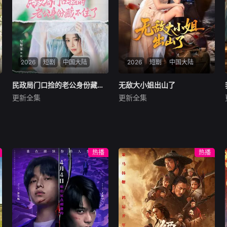
2026
短剧
中国大陆
2026
短剧
中国大陆
民政局门口捡的老公身份藏不住了
民政局门口捡的老公身份藏不住了
无敌大小姐出山了
无敌大小姐出山了
更新全集
更新全集
王钧浩＆吴易霏
陈俊羽＆孙义宸＆郭亚宁
暂无内容
暂无内容
热播
热播