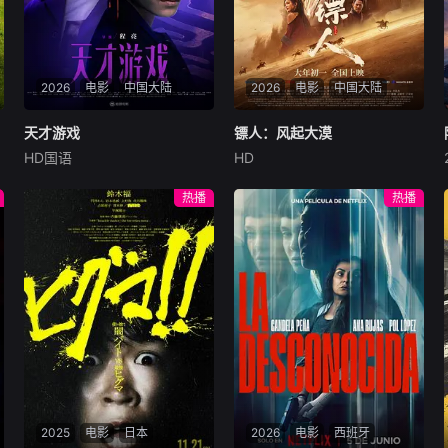
2026
电影
中国大陆
2026
电影
中国大陆
天才游戏
天才游戏
镖人：风起大漠
镖人：风起大漠
HD国语
HD
彭昱畅
丁禹兮
李蔓瑄
吴京
谢霆锋
于适
穷途末路的天才少年刘全龙
大漠之上，镖人、官府、西域
热播
热播
（彭昱畅 饰），被偏执富家公
五大家族等多方势力盘根错
子陈伦（丁禹兮 饰）选中，被
节、暗潮涌动。“天字第二号
迫踏入一场为他量身打造的
逃犯”刀马接下特殊押镖任
“换命游戏”。豪华别墅、名车
务，和同伴一起从西域护镖远
名表、神秘女友全部备齐，在
赴长安。不料，他们的护送对
陈伦的精心打造下，刘全龙瞬
象竟是“天字第一号逃犯”知世
间拥有顶配人生。
郎……天下熙熙皆为利来，各
方势力闻风入局，抢镖厮杀接
连上演……
2025
电影
日本
2026
电影
西班牙