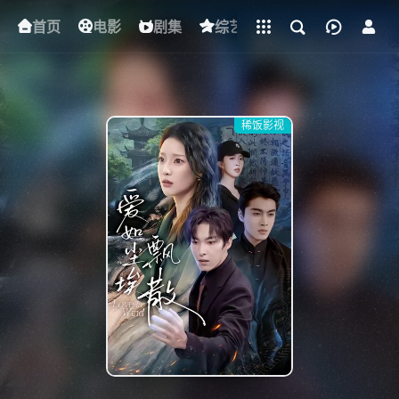
立即登录
首页
电影
下载客户端
剧集
综艺
动漫
短剧
稀饭影视
{if condition="$obj.vod_points