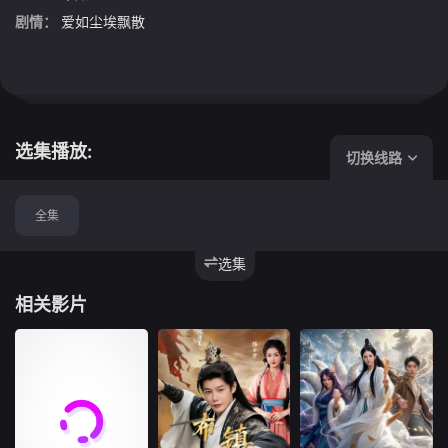
剧情：
爱如尘埃飘散
选集播放:
切换线路
全集
选集
相关影片