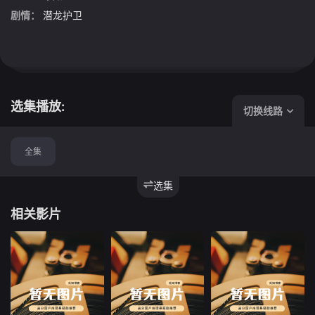
剧情：
潜龙护卫
选集播放:
切换线路
全集
选集
相关影片