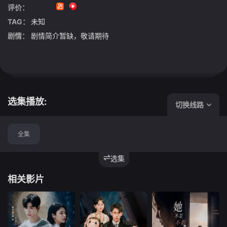
评价：
TAG：
未知
剧情：
剧情简介暂缺，敬请期待
选集播放:
切换线路
全集
选集
相关影片