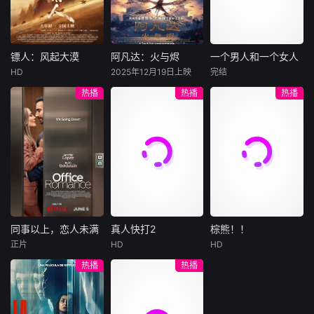
集。姜心羽遭人陷
一天会离奇死亡。
入一场为他量身打
害，只得与许雁真
他留下的3000万
造的“换命游戏”。
结盟，彼时银行欲
巨额遗产，让每个
豪华别墅、名车名
将国宝名画低价卖
人貌似都有犯罪动
表、神秘女友全部
镖人：风起大漠
阿凡达：火与烬
一个男人和一个女人
镖人：风起大漠
阿凡达：火与烬
一个男人和一个女人
给外国人，许雁真
机。警察毫无头绪
备齐，在陈伦的精
HD
2025年12月19日上映
完结
吴京
谢霆锋
萨姆·沃辛顿
黄渤
倪妮
凭借自身精湛画技
之时，羊群们决定
心打造下，刘全龙
热播
热播
热播
于适
佐伊·索尔达娜
周汉宁
仿造名画、偷天换
“不务正业”迈出牧
瞬间拥有顶配人
西格妮·韦弗
日。几经波折，两
场，追查牧羊人“躺
生。
大漠之上，镖人、
男人（黄渤
人联手在各方势力
平
官府、西域五大家
影片聚焦杰克·萨利
饰）和女人（倪妮
的夹缝间巧妙周
族等多方势力盘根
与奈蒂莉一家的命
饰）飞机同时落
旋，共历险阻，破
错节、暗潮涌动。
运起伏，在前作的
地，入住同一家酒
解重重困境。
“天字第二号逃犯”
情感余波之上，深
店，成为一墙之隔
刀马接下特殊押镖
刻描绘一个家族在
的邻居。不够隔音
任务，和同伴一起
战火中如何成长、
的房间暴露了男人
从西域护镖远赴长
并共同守护血脉相
和女人因生活暂停
安。不料，他们的
连的情感纽带的历
陷入的困境，健
同事以上，恋人未满
真人快打2
棕熊！！
同事以上，恋人未满
真人快打2
棕熊！！
护送对象竟是“天字
程，从而将故事推
康、家庭、婚姻、
正片
HD
HD
詹妮弗·洛佩兹
卡尔·厄本
铃木福
第一号逃犯”知世
向更具张力的全新
经济......成年人的生
热播
热播
布雷特·戈德斯坦
阿德莱恩·鲁道夫
郎……天下熙熙皆
维度。此外，潘多
活里从来没有“容
暂无内容
贝蒂·吉尔平
杰西卡·麦克娜美
为利来，各方势力
拉的全新领域也即
易”
闻风入局，抢镖厮
将揭晓
洛佩兹饰演的航空
过气好莱坞演
杀接连上演……