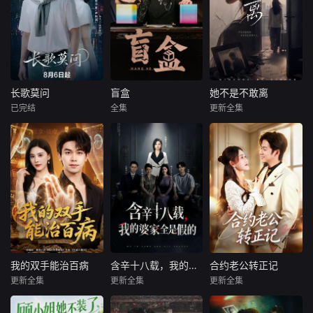
长歌莫问
盲盒
她不是不敢离
长歌莫问
盲盒
她不是不敢离
已完结
全集
更新全集
蔡正杰
杨子菲
未知
王晓蒙＆许明铮
王坤炎
剧情简介暂缺，敬
暂无内容
千年前，雍国泥塑
请期待
世家楚门因进贡的
“十二生肖”离奇流
血炸裂，惨遭满门
流放，楚父以死鸣
冤。楚家大小姐楚
梓鸢带着滔天恨
意，在屠刀落地的
瞬间，灵魂跨越千
我的双手能治百病
含辛十八载，我的婆家全是假的
合约老公转正记
我的双手能治百病
含辛十八载，我的婆家全是假的
合约老公转正记
年，附身到了与她
更新全集
更新全集
更新全集
胡文飞＆朱梦茹
张耀尹＆伍京隽
姜恺琳＆王厂
容貌一模一样的女
大学生——楚长歌
暂无内容
暂无内容
暂无内容