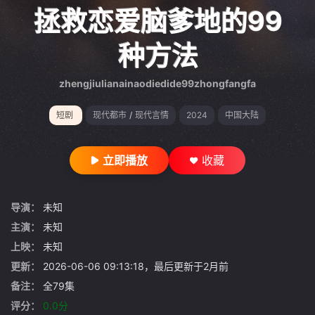
gt 0"}
拯救恋爱脑爹地的99
种方法
zhengjiulianainaodiedide99zhongfangfa
短剧
现代都市
/
现代言情
2024
中国大陆
立即播放
收藏
导演：
未知
主演：
未知
上映：
未知
更新：
2026-06-06 09:13:18，最后更新于2月前
备注：
全79集
评分：
0.0分