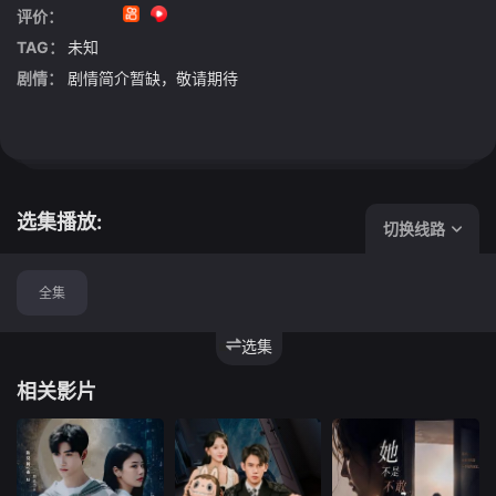
评价：
TAG：
未知
剧情：
剧情简介暂缺，敬请期待
选集播放:
切换线路
全集
选集
相关影片