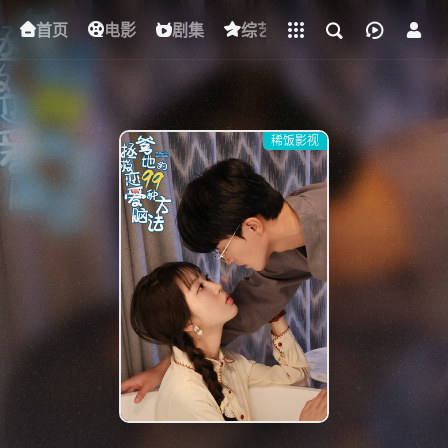
立即登录
首页
电影
下载客户端
剧集
综艺
动漫
短剧
稀饭影视
{if condition="$obj.vod_points