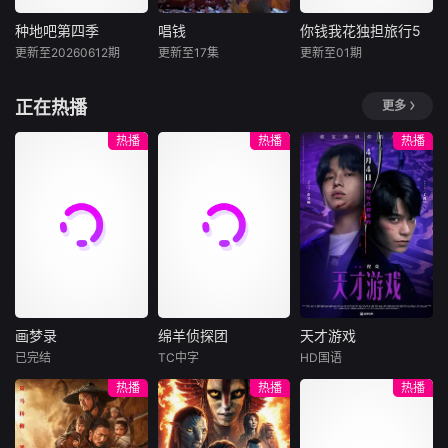
读，带领观众一同
超水准演唱实力打
了解节目的台前幕
造听觉盛宴，以旋
种地吧第四季
唱钱
你钱我花独担旅行5
种地吧第四季
唱钱
你钱我花独担旅行5
后体验真实沉浸的
律为纽带联结世界
更新至20260612期
更新至17集
更新至01期
内详
森美
郭伟亮
金俊浩
张东民
感觉。
文化，接收各国、
李茵彤
刘世允
各年
全新地图解锁
正在热播
更多
中！脚下的土地变
挑戰音域的極限、
是以20周年友谊为
了，但十个勤天那
拍子的精準，全新
借口开始的至亲们
热播
热播
热播
份“想把地种好”的
互動音樂遊戲節目
的福不福旅行，5
滚烫初心不变！将
《唱錢》由森美、
名gagman通过各
“见天地之广阔，解
Eric Kwok、李茵
种游戏和任务，用
民生之多艰”的信念
彤任主持，以專業
个人卡结算海外旅
撒向更远的远方，
音準分析系統考驗
行经费为概念策划
绘制一幅属于当代
參賽者。九宮格代
的旅游综艺。
新农人的蓬勃画
表九個難度等級，
卷！
參賽者每當連成一
線「過三關」，可
画梦录
绵羊侦探团
天才游戏
選擇提款離場、繼
画梦录
绵羊侦探团
天才游戏
續挑戰，甚至是最
已完结
TC中字
HD国语
代露娃
唐诗逸
休·杰克曼
彭昱畅
丁禹兮
難的Monster關
热播
热播
热播
林柏叡
尼可拉斯·博朗
李蔓瑄
卡。一旦過關失
尼古拉斯·加利齐纳
敗，獎金即歸零！
民国的上海滩，身
穷途末路的天才少
素人版獨自闖關，
怀绝技的孤女画师
牧羊人乔治
年刘全龙（彭昱畅