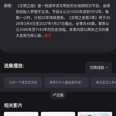
剧情：
《文明之旅》是一档逐年讲文明史的长视频知识节目，由得
到创始人罗振宇主讲。节目从公元1000年讲到1912年，每
期一小时，计划20年持续更新。《文明之旅第3季》将于20
26年3月4日至2027年1月27日播出，全季共48期，聚焦公
元1096年至1143年的历史进程。本季内容以两宋之交的重
大变局为核心脉...
展开
选集播放:
切换线路
认识一个真实的沈括
章惇为什么要迫害苏轼？
假玉玺怎么有
选集
相关影片