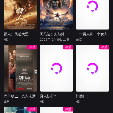
力爭最高十萬元獎
许雁真，意外与身
（休·杰克曼饰）最
饰），被偏执富家
金。明星版為觀眾
陷危局的融汇银行
爱给羊群读侦探小
公子陈伦（丁禹兮
謀福利，而觀眾參
总账姜心羽产生交
说，没想到自己有
饰）选中，被迫踏
與直播間互動，狂
集。姜心羽遭人陷
一天会离奇死亡。
入一场为他量身打
撳Emoji為參賽歌手
害，只得与许雁真
他留下的3000万
造的“换命游戏”。
打氣，同時有機會
结盟，彼时银行欲
巨额遗产，让每个
豪华别墅、名车名
贏取獎金、禮品。
将国宝名画低价卖
人貌似都有犯罪动
表、神秘女友全部
镖人：风起大漠
阿凡达：火与烬
一个男人和一个女人
镖人：风起大漠
阿凡达：火与烬
一个男人和一个女人
给外国人，许雁真
机。警察毫无头绪
备齐，在陈伦的精
HD
2025年12月19日上映
完结
吴京
谢霆锋
萨姆·沃辛顿
黄渤
倪妮
凭借自身精湛画技
之时，羊群们决定
心打造下，刘全龙
热播
热播
热播
于适
佐伊·索尔达娜
周汉宁
仿造名画、偷天换
“不务正业”迈出牧
瞬间拥有顶配人
西格妮·韦弗
日。几经波折，两
场，追查牧羊人“躺
生。
大漠之上，镖人、
男人（黄渤
人联手在各方势力
平
官府、西域五大家
影片聚焦杰克·萨利
饰）和女人（倪妮
的夹缝间巧妙周
族等多方势力盘根
与奈蒂莉一家的命
饰）飞机同时落
旋，共历险阻，破
错节、暗潮涌动。
运起伏，在前作的
地，入住同一家酒
解重重困境。
“天字第二号逃犯”
情感余波之上，深
店，成为一墙之隔
刀马接下特殊押镖
刻描绘一个家族在
的邻居。不够隔音
任务，和同伴一起
战火中如何成长、
的房间暴露了男人
从西域护镖远赴长
并共同守护血脉相
和女人因生活暂停
安。不料，他们的
连的情感纽带的历
陷入的困境，健
同事以上，恋人未满
真人快打2
棕熊！！
同事以上，恋人未满
真人快打2
棕熊！！
护送对象竟是“天字
程，从而将故事推
康、家庭、婚姻、
正片
HD
HD
詹妮弗·洛佩兹
卡尔·厄本
铃木福
第一号逃犯”知世
向更具张力的全新
经济......成年人的生
热播
热播
布雷特·戈德斯坦
阿德莱恩·鲁道夫
郎……天下熙熙皆
维度。此外，潘多
活里从来没有“容
暂无内容