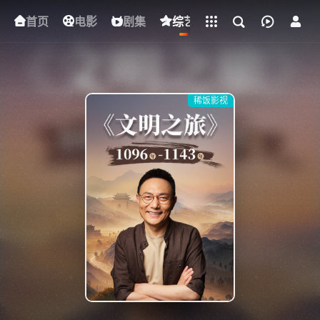
立即登录
首页
电影
下载客户端
剧集
综艺
动漫
短剧
稀饭影视
{if condition="$obj.vod_points