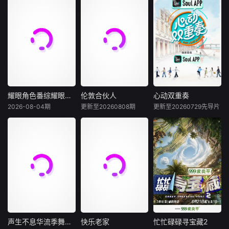
耀眼角色番综耀眼一夏
伦敦合伙人
心动双重奏
耀眼角色番综耀眼一夏
伦敦合伙人
心动双重奏
2026-08-04期
更新至20260808期
更新至20260729先导片
未知
内详
未知
《耀眼一夏》是电
《伦敦合伙人》是
《心动双重奏》首
视剧《耀眼》售后
由湖南卫视、芒果
档代际交友真人
的毕业角色番综，
TV、小芒联合出品
秀，8位单身青年
由关晓彤、李昀
的青春合伙人开店
携长辈开启13天寻
锐、毛俊杰、边天
创业真人秀。此
爱之旅。以青年心
扬、王翰闻、高秋
次，合伙人们将进
动为主线、长辈陪
梓原班主演齐聚录
一步深入更全面真
伴为辅线，纪实记
制。扎扎亭的老朋
实的经营生态，全
录约会相处点滴，
友们陆续回来，大
力助推国货出海，
融合心动氛围感、
家一起笑闹，一起
打造汇聚中国品牌
家庭温情与现实婚
声生不息华流季舞台纯享版
快乐老家
忙忙碌碌寻宝藏2
声生不息华流季舞台纯享版
快乐老家
忙忙碌碌寻宝藏2