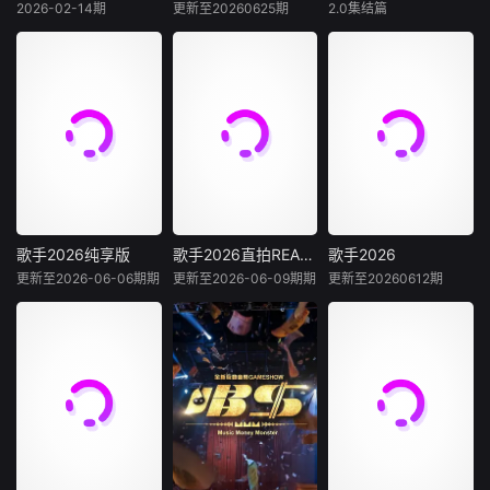
为那场筹备已久的
的特色门店，从巴
恋视角，呈现兼具
2026-02-14期
更新至20260625期
2.0集结篇
未知
孙浩
李静
杨迪
庞博
毕业联欢晚会亮灯
黎到伦敦，从深度
浪漫与烟火气的双
戴军
武艺
开场。两天
筹备到实
向寻爱故事。
《声生不息·华流
季》的官方衍生节
节目聚焦上世纪末
寻宝小队再集结，
目，汇聚最完整精
的资深艺人老友
宝藏烟火气下饭脑
彩的舞台表演，为
团，以“旅居养老试
综再度上桌，第二
观众呈现独一无二
验跨世纪老友同行”
季全面升维！从“单
的视听盛宴。
为核心，真实记录
人寻宝”升级“双人
老友同行的相处日
寻宝模式”，换乘不
常、性格碰撞与情
同搭档双强组队，
感联结，挖掘旅居
化学反应拉满，碰
养老的全新可能
撞全新火花！寻宝
歌手2026纯享版
歌手2026直拍REACTION
歌手2026
歌手2026纯享版
歌手2026直拍REACTION
歌手2026
性，打造兼具烟火
地升级——入驻“治
更新至2026-06-06期期
更新至2026-06-09期期
更新至20260612期
未知
未知
王铮亮
气、治愈感与话题
愈系海岛渔村”，开
度的轻松慢旅居纪
启三次三天两夜
《歌手2026 纯享
《歌手2026 直拍R
《歌手2026》
实体验，
版》为《歌手202
EACTION》为《歌
是一档音乐交流竞
6》定制衍生节
手2026》定制衍生
技节目。节目集结
目，收录嘉宾们最
节目，每期竞演歌
全球实力唱将，在
完整的演唱舞台，
手与音乐合伙人一
每周的直播比拼中
为观众呈现独一无
同观看其他歌手竞
高能开唱，演绎各
二的纯享体验。
演舞台，通过不同
国音乐风情、展现
视角进行讨论与解
各自文化底蕴，以