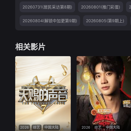
20260731(居民采访第8期)
20260801(推门彩蛋)
20260804(解锁中加更第9期)
20260805(第9期上)
相关影片
2026
综艺
中国大陆
2026
综艺
中国大陆