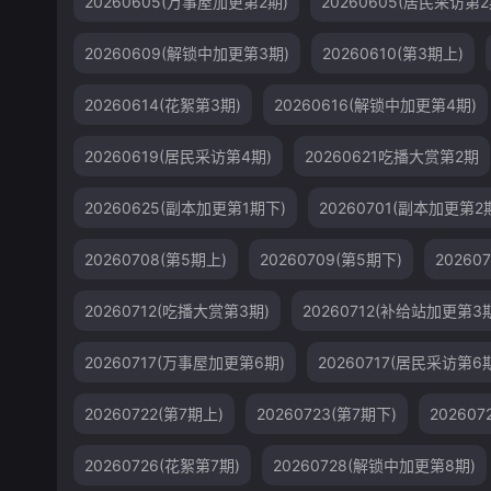
20260605(万事屋加更第2期)
20260605(居民采访第2
20260609(解锁中加更第3期)
20260610(第3期上)
20260614(花絮第3期)
20260616(解锁中加更第4期)
20260619(居民采访第4期)
20260621吃播大赏第2期
20260625(副本加更第1期下)
20260701(副本加更第2
20260708(第5期上)
20260709(第5期下)
2026
20260712(吃播大赏第3期)
20260712(补给站加更第3
20260717(万事屋加更第6期)
20260717(居民采访第6
20260722(第7期上)
20260723(第7期下)
20260
20260726(花絮第7期)
20260728(解锁中加更第8期)