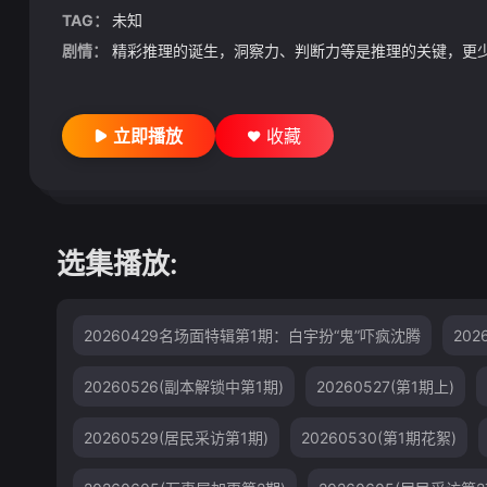
TAG：
未知
剧情：
精彩推理的诞生，洞察力、判断力等是推理的关键，更
立即播放
收藏
选集播放:
20260429名场面特辑第1期：白宇扮“鬼”吓疯沈腾
20
20260526(副本解锁中第1期)
20260527(第1期上)
20260529(居民采访第1期)
20260530(第1期花絮)