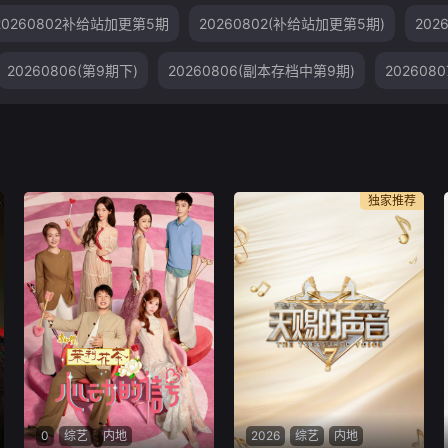
20260802补给站加更第5期
20260802(补给站加更第5期)
202
20260806(第9期下)
20260806(副本存档中第9期)
202608
独家推荐
0
综艺
内地
2026
综艺
内地