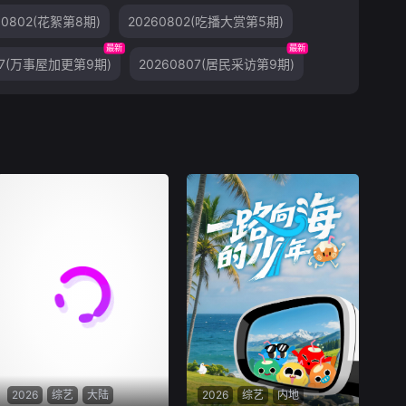
60802(花絮第8期)
20260802(吃播大赏第5期)
最新
最新
07(万事屋加更第9期)
20260807(居民采访第9期)
2026
综艺
大陆
2026
综艺
内地