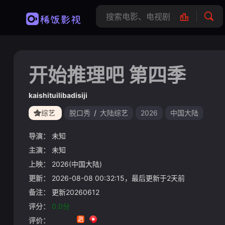
开始推理吧 第四季
kaishituilibadisiji
综艺
脱口秀
/
大陆综艺
2026
中国大陆
导演：
未知
主演：
未知
上映：
2026(中国大陆)
更新：
2026-08-08 00:32:15，最后更新于2天前
备注：
更新20260612
评分：
0.0分
评价：