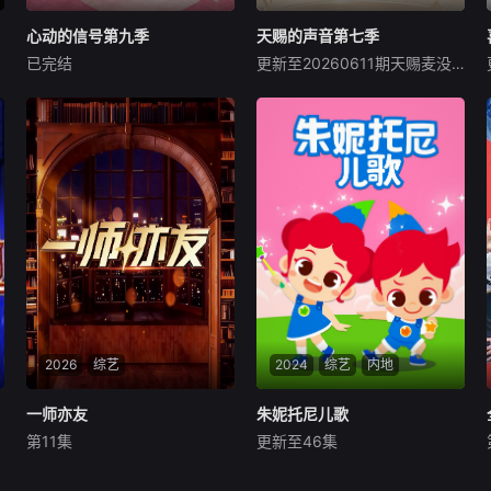
心动的信号第九季
心动的信号第九季
天赐的声音第七季
天赐的声音第七季
已完结
更新至20260611期天赐麦没关
未知
陈楚生
管乐
黄霄雲
心动9浪漫再临！打造心动美
《天赐的声音》是一档大型音
学，定义恋综爆款，不断推高
乐励志综艺，邀请薛之谦、张
天花板！
靓颖、孙楠等知名歌手，及谭
松韵、曾舜晞等影视演员跨界
加盟。节目延续“金曲”赛制，
兼顾话题与推歌力，助力乐坛
发展。本季创新融入AI元素，
打造AI歌手虚拟形象与AI评
委，实现AI与艺人同台竞技、
评委互议，同时加入多元主题
舞台，力求引发全民共鸣。
2026
综艺
2024
综艺
内地
一师亦友
一师亦友
朱妮托尼儿歌
朱妮托尼儿歌
第11集
更新至46集
聂一菁
未知
《一师亦友》是由北京广播电
有趣的节奏可以让孩子们开开