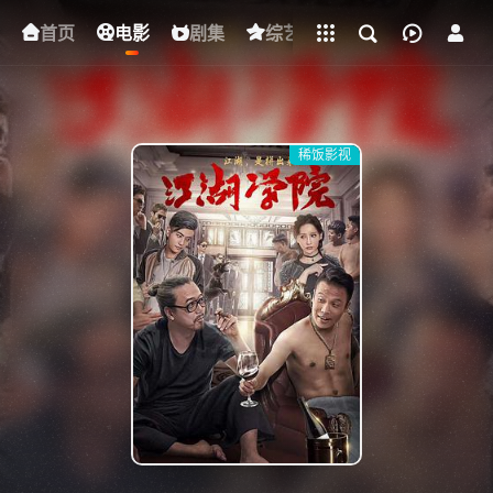
立即登录
首页
电影
下载客户端
剧集
综艺
动漫
短剧
稀饭影视
{if condition="$obj.vod_points