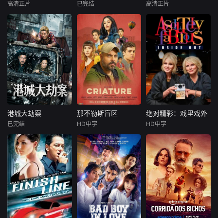
性、周旋于形形色
现转型。随后成员
性、周旋于形形色
高清正片
已完结
高清正片
康磊
李先时
琚子轩
李聪
赵天齐
颜嫣
色的异性之间……
单飞、网红“塌
色的异性之间……
杨亚
张越宁
然而这一场大型失
房”，大叔病倒，他
然而这一场大型失
该剧主要讲述了赵
恋展览，真的能带
们毅然
恋展览，真的能带
2004 年深秋西北
新波，丁大宁，郭
子风从小和爷爷在
她走出失恋吗？
她走出失恋吗？
草原，假交警截停
华，程依慕他们毕
乡下习武，长大后
铜矿押运车，炸药
业于同一所大学。
从乡野来到大城市
破箱、两命陨灭，
他们和很多年轻人
寻找自己的一处立
悍匪携枪遁入茫茫
一样，自以为是，
足之地。在这样一
戈壁。刑警杨志刚
敏感脆弱，没有被
个充满快节奏、充
凭现场足迹与痕迹
认可的才华。他们
满利益的城市，子
精准锁凶，追凶途
来自不同的地方，
风十分迷茫，机缘
中接连牵出牧民灭
却有一个共同的愿
巧合下这时候碰到
港城大劫案
那不勒斯盲区
绝对精彩：戏里戏外
港城大劫案
那不勒斯盲区
绝对精彩：戏里戏外
口、矿场内鬼、信
望“出人头地”。在
了武馆继承人夏新
已完结
HD中字
HD中字
未知
马尔科·达莫雷
Maria
艾玛·邦顿
用社惊天劫案，亡
经过几段荒唐的创
颖，武官总被阿龙
Esposito
理查德·柯蒂斯
命团伙内讧反杀、
业求职后，他们选
来捣乱，
90年代中国香港，
埃默拉尔德·芬内尔
边境
择了逃离。从都市
三位深陷生存绝境
十三岁的费德
到县城再到无人
的底层小人物，因
里科与苏西，是那
在这部温情脉
区。这是一部关于
一场劫案命运交
不勒斯两大死敌大
脉的怀旧纪录片
青年成长的故事，
织。押款员唐月玲
佬的后代。突然间
中，四位国宝级女
当他们面对婚姻，
急需巨款为心脏病
生活变成了一场绝
星再度重聚。她们
家庭，事业的时
父亲做移植手术；
望的狂飙，彻底脱
将带领观众重温璀
候，他们依旧像没
搭档李国荣遭杀猪
离掌控并彻底改变
璨记忆，独家揭秘