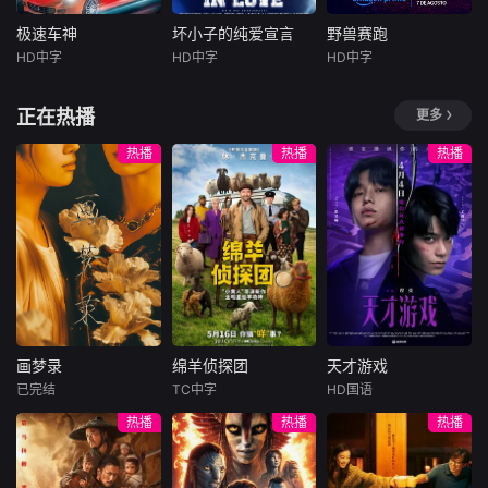
有长大的孩子。可
盘骗光积蓄，还面
了命运。但在这里
当年的幕后制作内
时间不会听你解
临失业危机；街坊
他们也将迎来一个
幕。正是这部惊世
极速车神
坏小子的纯爱宣言
野兽赛跑
极速车神
坏小子的纯爱宣言
野兽赛跑
释，它已经熟练的
丧坤在黑帮九纹龙
盲区，那是能将自
骇俗的先锋神剧，
HD中字
HD中字
HD中字
将你送入人生的另
山姆·佩吉
杰夫·史密斯
马修斯·阿布雷乌
手下谋生，不慎弄
由选择权死死握在
彻底颠覆并开创了
一个轨道。他们开
斯克特·拜奥
Cassandra
Lee
阿妮塔
阿兹
丢社团钱款，遭黑
手中的圣地。
女性喜剧史诗。
始慌张，计划逃
正在热播
更多
泰勒·科尔
帮全城追杀。走投
在繁华躁动的
在反乌托邦里
跑。像失恋的少女
无路的唐月玲与丧
天真而可敬的
现代名城茂物，内
约热内卢废墟中，
热播
热播
热播
一般，指责对方的
坤打算抢夺黑帮钱
货仓工人Mitch业
向腼腆的梭罗少女
城市被阶级斗争撕
背叛，同时谁也无
财，行动失败偶遇
余时是个赛车手，
莎拉，在这里转入
裂，人们沉迷于血
法忘记那些美好的
李国荣，行车记录
他一直的梦想是参
了一所酷炫的新学
腥竞技。一位抵抗
时光。
仪拍下二人图谋。
加职业比赛。当富
校，就此开启了属
运动领袖为拯救妹
李国荣顺势提议联
翁FrankChase以
于她的青春新篇
妹免于遭遇比死亡
手打劫押款车，计
高薪来诱惑他当私
章。
更惨烈的命运，被
划借大坑舞火龙盛
人修理工，兼女儿
迫卷入一场暴力而
典人流管制实施行
Jessie的保镖时，
高风险的竞赛。
动，三人在煎熬中
Mitch崇高的目标
达成共识。行动当
画梦录
绵羊侦探团
天才游戏
突然变得很接近。
画梦录
绵羊侦探团
天才游戏
晚局势彻底失控：
可
已完结
TC中字
HD国语
追杀丧坤的黑帮、
代露娃
唐诗逸
休·杰克曼
彭昱畅
丁禹兮
热播
热播
热播
全副武装的南亚悍
林柏叡
尼可拉斯·博朗
李蔓瑄
匪、本欲假意劫车
尼古拉斯·加利齐纳
民国的上海滩，身
穷途末路的天才少
的三人形成三方混
怀绝技的孤女画师
牧羊人乔治
年刘全龙（彭昱畅