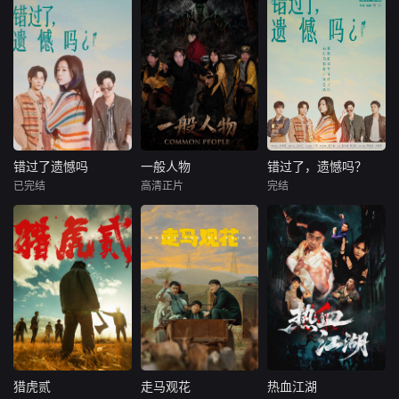
错过了遗憾吗
一般人物
错过了，遗憾吗？
错过了遗憾吗
一般人物
错过了，遗憾吗？
已完结
高清正片
完结
庄达菲
王安宇
袁林鑫
魏兵
庄达菲
王安宇
白客
马朕
白客
00后女孩吴小北惨
袁小道怀揣成为网
00后女孩吴小北惨
遭“断崖式分手”，
红的梦想创作短视
遭"断崖式分手"，
失恋后的她在发疯
频，并与周小乙等
失恋后的她在发疯
和颓废中反复横
人组建了“红透半边
和颓废中反复横
跳，终于决定反
天”团队。然而团队
跳，终于决定反
击！小北跌跌撞撞
在发展过程中遭遇
击！小北跌跌撞撞
做完了“失恋后也不
了诸多矛盾与分
做完了"失恋后也不
必做的12件事”：改
歧，幸得神秘大叔
必做的12件事"：改
造自己、假装理
助力。团队成功实
造自己、假装理
猎虎贰
走马观花
热血江湖
猎虎贰
走马观花
热血江湖