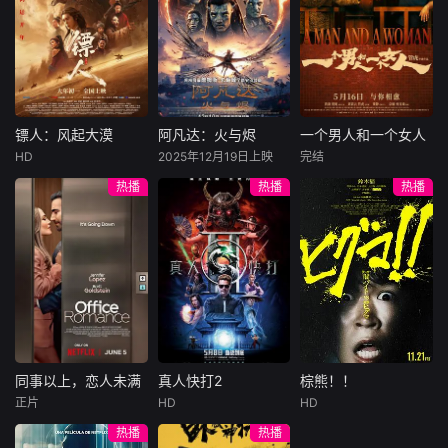
战。三人不忍伤及
许雁真，意外与身
（休·杰克曼饰）最
饰），被偏执富家
无辜，驾车转
陷危局的融汇银行
爱给羊群读侦探小
公子陈伦（丁禹兮
总账姜心羽产生交
说，没想到自己有
饰）选中，被迫踏
集。姜心羽遭人陷
一天会离奇死亡。
入一场为他量身打
害，只得与许雁真
他留下的3000万
造的“换命游戏”。
结盟，彼时银行欲
巨额遗产，让每个
豪华别墅、名车名
将国宝名画低价卖
人貌似都有犯罪动
表、神秘女友全部
镖人：风起大漠
阿凡达：火与烬
一个男人和一个女人
镖人：风起大漠
阿凡达：火与烬
一个男人和一个女人
给外国人，许雁真
机。警察毫无头绪
备齐，在陈伦的精
HD
2025年12月19日上映
完结
吴京
谢霆锋
萨姆·沃辛顿
黄渤
倪妮
凭借自身精湛画技
之时，羊群们决定
心打造下，刘全龙
热播
热播
热播
于适
佐伊·索尔达娜
周汉宁
仿造名画、偷天换
“不务正业”迈出牧
瞬间拥有顶配人
西格妮·韦弗
日。几经波折，两
场，追查牧羊人“躺
生。
大漠之上，镖人、
男人（黄渤
人联手在各方势力
平
官府、西域五大家
影片聚焦杰克·萨利
饰）和女人（倪妮
的夹缝间巧妙周
族等多方势力盘根
与奈蒂莉一家的命
饰）飞机同时落
旋，共历险阻，破
错节、暗潮涌动。
运起伏，在前作的
地，入住同一家酒
解重重困境。
“天字第二号逃犯”
情感余波之上，深
店，成为一墙之隔
刀马接下特殊押镖
刻描绘一个家族在
的邻居。不够隔音
任务，和同伴一起
战火中如何成长、
的房间暴露了男人
从西域护镖远赴长
并共同守护血脉相
和女人因生活暂停
安。不料，他们的
连的情感纽带的历
陷入的困境，健
同事以上，恋人未满
真人快打2
棕熊！！
同事以上，恋人未满
真人快打2
棕熊！！
护送对象竟是“天字
程，从而将故事推
康、家庭、婚姻、
正片
HD
HD
詹妮弗·洛佩兹
卡尔·厄本
铃木福
第一号逃犯”知世
向更具张力的全新
经济......成年人的生
热播
热播
布雷特·戈德斯坦
阿德莱恩·鲁道夫
郎……天下熙熙皆
维度。此外，潘多
活里从来没有“容
暂无内容