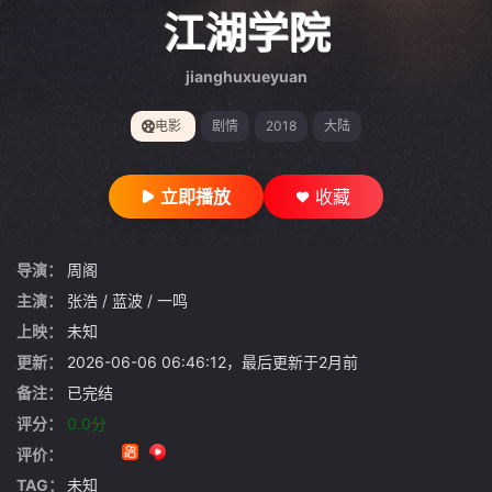
gt 0"}
江湖学院
jianghuxueyuan
电影
剧情
2018
大陆
立即播放
收藏
导演：
周阁
主演：
张浩
/
蓝波
/
一鸣
上映：
未知
更新：
2026-06-06 06:46:12，最后更新于2月前
备注：
已完结
评分：
0.0分
评价：
TAG：
未知