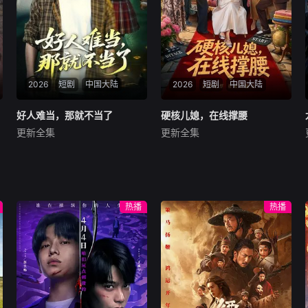
2026
短剧
中国大陆
2026
短剧
中国大陆
好人难当，那就不当了
好人难当，那就不当了
硬核儿媳，在线撑腰
硬核儿媳，在线撑腰
更新全集
更新全集
亦＆常珂欣
游雅＆曾乙同
暂无内容
暂无内容
热播
热播