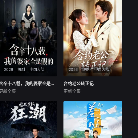
2026
短剧
中国大陆
2026
短剧
中国大陆
含辛十八载，我的婆家全是假的
含辛十八载，我的婆家全是假的
合约老公转正记
合约老公转正记
更新全集
更新全集
张耀尹＆伍京隽
姜恺琳＆王厂
暂无内容
暂无内容