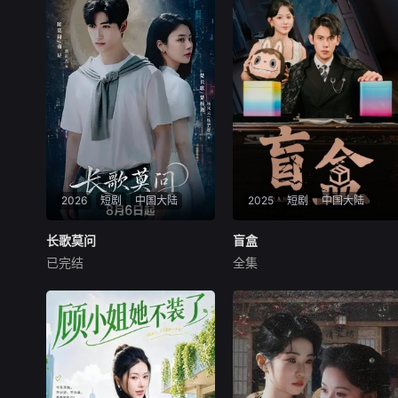
2026
短剧
中国大陆
2025
短剧
中国大陆
长歌莫问
长歌莫问
盲盒
盲盒
已完结
全集
蔡正杰
杨子菲
王坤炎
未知
千年前，雍国泥塑世家楚门因
剧情简介暂缺，敬请期待
进贡的“十二生肖”离奇流血炸
裂，惨遭满门流放，楚父以死
鸣冤。楚家大小姐楚梓鸢带着
滔天恨意，在屠刀落地的瞬
间，灵魂跨越千年，附身到了