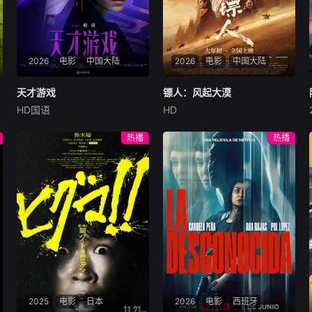
2026
电影
中国大陆
2026
电影
中国大陆
天才游戏
天才游戏
镖人：风起大漠
镖人：风起大漠
HD国语
HD
彭昱畅
丁禹兮
李蔓瑄
吴京
谢霆锋
于适
穷途末路的天才少年刘全龙
大漠之上，镖人、官府、西域
热播
热播
（彭昱畅 饰），被偏执富家公
五大家族等多方势力盘根错
子陈伦（丁禹兮 饰）选中，被
节、暗潮涌动。“天字第二号
迫踏入一场为他量身打造的
逃犯”刀马接下特殊押镖任
“换命游戏”。豪华别墅、名车
务，和同伴一起从西域护镖远
名表、神秘女友全部备齐，在
赴长安。不料，他们的护送对
陈伦的精心打造下，刘全龙瞬
象竟是“天字第一号逃犯”知世
间拥有顶配人生。
郎……天下熙熙皆为利来，各
方势力闻风入局，抢镖厮杀接
连上演……
2025
电影
日本
2026
电影
西班牙