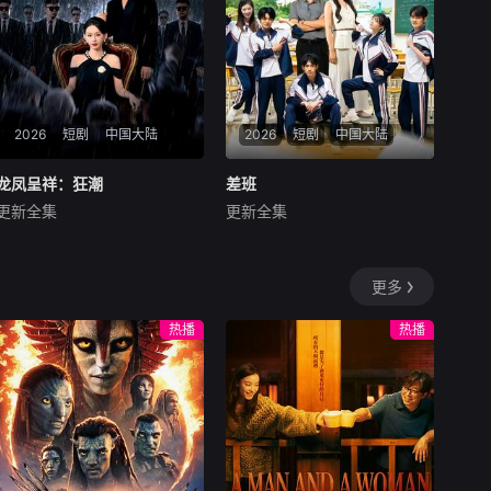
2026
短剧
中国大陆
2026
短剧
中国大陆
龙凤呈祥：狂潮
龙凤呈祥：狂潮
差班
差班
更新全集
更新全集
郑天龙＆汪心宇
王关彭＆张潇予
暂无内容
暂无内容
更多
热播
热播