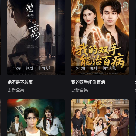
2026
短剧
中国大陆
2026
短剧
中国大陆
她不是不敢离
她不是不敢离
我的双手能治百病
我的双手能治百病
更新全集
更新全集
王晓蒙＆许明铮
胡文飞＆朱梦茹
暂无内容
暂无内容