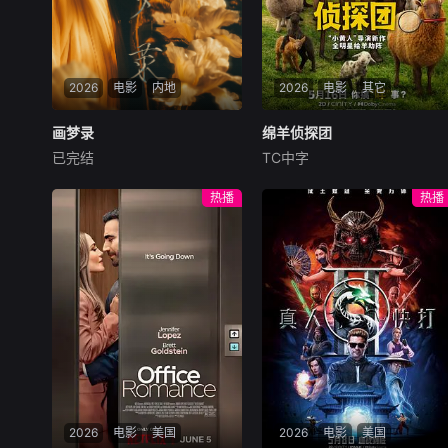
2026
电影
内地
2026
电影
其它
画梦录
画梦录
绵羊侦探团
绵羊侦探团
已完结
TC中字
代露娃
唐诗逸
林柏叡
休·杰克曼
尼可拉斯·博朗
尼古拉斯·加利齐纳
民国的上海滩，身怀绝技的孤
热播
热播
女画师许雁真，意外与身陷危
牧羊人乔治（休·杰克曼
局的融汇银行总账姜心羽产生
饰）最爱给羊群读侦探小说，
交集。姜心羽遭人陷害，只得
没想到自己有一天会离奇死
与许雁真结盟，彼时银行欲将
亡。他留下的3000万巨额遗
国宝名画低价卖给外国人，许
产，让每个人貌似都有犯罪动
雁真凭借自身精湛画技仿造名
机。警察毫无头绪之时，羊群
画、偷天换日。几经波折，两
们决定“不务正业”迈出牧场，
人联手在各方势力的夹缝间巧
追查牧羊人“躺平
妙周旋，共历险阻，破解重重
困境。
2026
电影
美国
2026
电影
美国