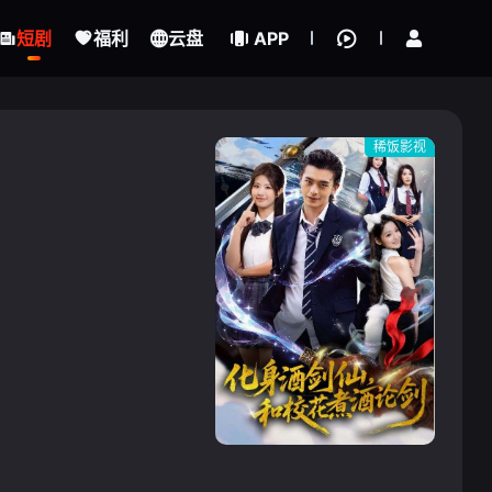
立即登录
短剧
福利
云盘
APP
稀饭影视
{if condition="$obj.vod_points
gt 0"}