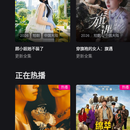
与她容貌一模一样的女大学生
——楚长歌的身上。
2026
短剧
中国大陆
2026
短剧
中国大陆
顾小姐她不装了
顾小姐她不装了
穿旗袍的女人：旗遇
穿旗袍的女人：旗遇
更新全集
更新全集
辛润茜＆刘蕙宾
椰椰＆哲宇
暂无内容
暂无内容
正在热播
热播
热播