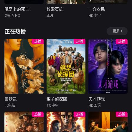
引人入胜的影像中
直到他成为一位极
（卢靖姗 饰）、齐
（卢靖姗 饰）、齐
国通史。
具远见的艺人，他
燕（蒋璐霞 饰）、
燕（蒋璐霞 饰）、
晚宴上的死亡
校歌英雄
一介农民
晚宴上的死亡
校歌英雄
一介农民
以无穷无尽的创作
宁宝儿（屈菁菁
宁宝儿（屈菁菁
更新至HD
正片
HD中字
Candice
彭思嘉
徐畅
Leila
Mcdougall
能力激励自己成为
饰）等全队出击，
饰）等全队出击，
Lidstone
黄黎
Joel
全世界最伟大的娱
“绝密任务”限时1
“绝密任务”限时1
正在热播
更多
卡梅伦·布罗德
乐巨星。这部电影
叛逆富二代叛逆为
Anewlywido
同时呈现迈克尔·杰
一名心理学明星学
躲爹妈安排，偷报
wedmotherisleftw
热播
热播
热播
克逊舞台之外的真
生在一次教师派对
音乐专业，开学撩
iththecareofanalc
实人生，并且重现
上死亡后，安德莉
学姐，为校花与校
oholicfather-in-la
他早期个人演艺生
亚·吉布斯和她的儿
草开战，背后搞小
wandafailingfarm.
涯中最具代表性的
子伊桑被卷入了著
动作坑对手又坑队
Sheisforcedtoforg
经典表演，这部电
名教授艾伦·杰克逊
友；寒门工科妹靠
ean
影为观众提供最贴
的危险操纵之中
兼职偷师学音乐，
近的视角，以前所
——一个不惜一切
一边端盘子一边写
未见的方式窥探这
代价掩盖真相的
歌逆袭。校园歌曲
位流行天王的内心
人。
原创大赛终极一
世界。他的故事就
画梦录
绵羊侦探团
天才游戏
战，看废柴二代如
画梦录
绵羊侦探团
天才游戏
此展开。
何洗白，草
已完结
TC中字
HD国语
代露娃
唐诗逸
休·杰克曼
彭昱畅
丁禹兮
热播
热播
热播
林柏叡
尼可拉斯·博朗
李蔓瑄
尼古拉斯·加利齐纳
民国的上海滩，身
穷途末路的天才少
怀绝技的孤女画师
牧羊人乔治
年刘全龙（彭昱畅