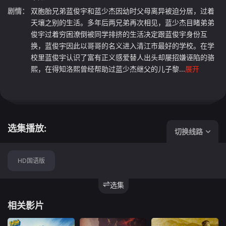
剧情：
双胞胎兄弟蓝俊宇和蓝少杰因幼时父母离异被迫分居，过着
天壤之别的生活。多年后两兄弟再次相见，蓝少杰目睹弟弟
俊宇过着穷困潦倒被同学排挤的生活决定跟蓝俊宇身份互
换，蓝俊宇因此以哥哥的名义进入清江市最好的学校。在学
校里蓝俊宇认识了富有正义感爱替人出头却屡招嫌诬陷的骆
熙，在得知洛熙曾经帮助过蓝少杰继父的儿子黎...
展开
选集播放:
切换线路
HD国语版
选集
相关影片