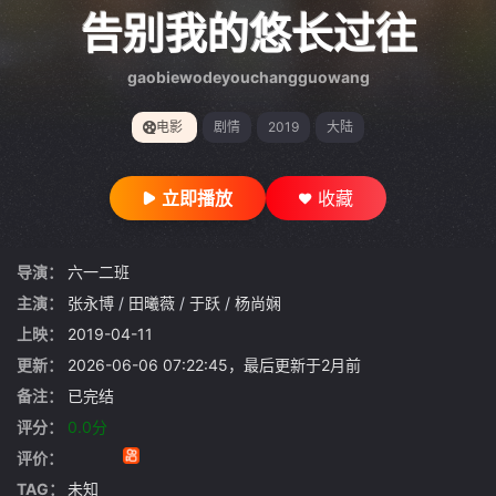
gt 0"}
告别我的悠长过往
gaobiewodeyouchangguowang
电影
剧情
2019
大陆
立即播放
收藏
导演：
六一二班
主演：
张永博
/
田曦薇
/
于跃
/
杨尚娴
上映：
2019-04-11
更新：
2026-06-06 07:22:45，最后更新于2月前
备注：
已完结
评分：
0.0分
评价：
TAG：
未知