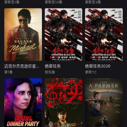
的方式传
真的存在吗？随着
元文明交融之地的
更新至1集
更新至10集
更新至3集
未知
未知
未知
令人兴奋的新挖掘
重要地位，同时兼
和令人瞠目的CGI
顾自然风光
从第一次工业革命
本片立足宏阔历史
在科学史上，许多
来自刺客信条系列
开始，人类只用了
视野，系统梳理自
改变世界的重大发
背后的工作室，见
两百多年，就把世
文明起源至1911年
现与发明，其实都
证了奥德赛的世界
界彻底改写。 我们
的中国古代历史。
源于一场场美丽的
带来了前所未有的
把机器送进工厂，
在保留原作对统一
“意外”——青霉素
生活。
把信号送上太空，
多民族国家形成及
的诞生来自一碟发
也把目光投向更远
中华文明发展主线
霉的培养皿，微波
的宇宙。 也许在不
的基础上，精编版
炉的灵感源于口袋
久的将来，人类还
进一步优化叙事结
里融化的巧克力，
会踏上火星，甚至
构，聚焦历代治乱
甚至连X射线的发
迈克尔杰克逊巨星之路
绝密任务
绝密任务2026
迈克尔杰克逊巨星之路
绝密任务
绝密任务2026
在那里建立新的家
兴衰的关键节点与
现也是一次“不小
第1集
抢先版
更新TC
贾法尔·杰克逊
卢靖姗
余文乐
卢靖姗
明子煜
园。 可是，当我们
历史人物命运，强
心”的惊喜。本片将
尼娅·朗
于文文
刘屹宸
已
化内容的情节张力
带你
朱利亚诺·瓦尔迪
与视听表现力。删
首部女子反恐特战
首部女子反恐特战
削繁冗，力求在严
影片讲述迈克尔·杰
队电影，面对恐怖
队电影，面对恐怖
谨底色之上，生动
克逊在音乐之外的
主义恶势力，“最飒
主义恶势力，“最飒
揭示历史演进的内
人生旅程，从他以
女子反恐特战队”临
女子反恐特战队”临
在逻辑与规律，为
杰克逊五人组主唱
危受命，精英队长
危受命，精英队长
观众呈现一部脉络
之姿被发掘出惊人
陈梓静（于文文
陈梓静（于文文
清晰、史实翔实、
天赋的那一刻起，
饰）率队员金凤
饰）率队员金凤