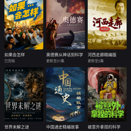
如果会怎样
奥德赛从神话到科学
河西走廊精编版
如果会怎样
奥德赛从神话到科学
河西走廊精编版
已完结
更新至01集
更新至5集
未知
未知
未知
内容涵盖多个主
在克里斯托弗·诺兰
《河西走廊》以甘
题，包括政治、文
即将上映的史诗电
肃河西走廊为核
化、社会、经济和
影之前，发现传说
心，梳理两千多年
艺术等领域；通过 I
背后的真相。考古
历史。影片讲述张
nstagram 和 Face
学家、地质学家和
骞出使、霍去病设
book 平台，以“如
古生物学家正在使
四郡、丝路贸易、
果……会怎样（Wh
用尖端技术调查传
佛教传播、凉州会
at If）”为主题进行
说背后的真相。尤
盟等史实，展现此
表达。其风格轻松
利西斯——故事中
地作为中原通往西
幽默，以寓教于乐
的标志性英雄——
域的战略要道、多
世界未解之谜
中国通史精编故事
被意外拿捏的科学
世界未解之谜
中国通史精编故事
被意外拿捏的科学