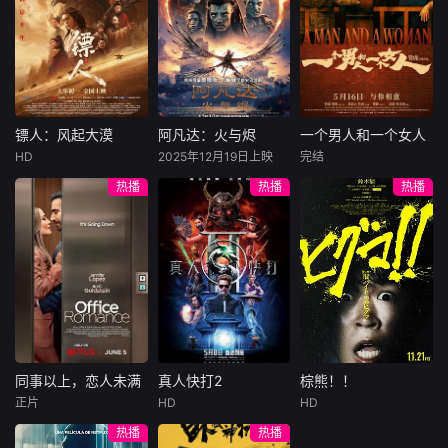
许雁真，意外与身
（休·杰克曼饰）最
饰），被偏执富家
陷危局的融汇银行
爱给羊群读侦探小
公子陈伦（丁禹兮
总账姜心羽产生交
说，没想到自己有
饰）选中，被迫踏
集。姜心羽遭人陷
一天会离奇死亡。
入一场为他量身打
害，只得与许雁真
他留下的3000万
造的“换命游戏”。
结盟，彼时银行欲
巨额遗产，让每个
豪华别墅、名车名
将国宝名画低价卖
人貌似都有犯罪动
表、神秘女友全部
镖人：风起大漠
阿凡达：火与烬
一个男人和一个女人
镖人：风起大漠
阿凡达：火与烬
一个男人和一个女人
给外国人，许雁真
机。警察毫无头绪
备齐，在陈伦的精
HD
2025年12月19日上映
完结
吴京
谢霆锋
萨姆·沃辛顿
黄渤
倪妮
凭借自身精湛画技
之时，羊群们决定
心打造下，刘全龙
热播
热播
热播
于适
佐伊·索尔达娜
周汉宁
仿造名画、偷天换
“不务正业”迈出牧
瞬间拥有顶配人
西格妮·韦弗
日。几经波折，两
场，追查牧羊人“躺
生。
大漠之上，镖人、
男人（黄渤
人联手在各方势力
平
官府、西域五大家
影片聚焦杰克·萨利
饰）和女人（倪妮
的夹缝间巧妙周
族等多方势力盘根
与奈蒂莉一家的命
饰）飞机同时落
旋，共历险阻，破
错节、暗潮涌动。
运起伏，在前作的
地，入住同一家酒
解重重困境。
“天字第二号逃犯”
情感余波之上，深
店，成为一墙之隔
刀马接下特殊押镖
刻描绘一个家族在
的邻居。不够隔音
任务，和同伴一起
战火中如何成长、
的房间暴露了男人
从西域护镖远赴长
并共同守护血脉相
和女人因生活暂停
安。不料，他们的
连的情感纽带的历
陷入的困境，健
同事以上，恋人未满
真人快打2
棕熊！！
同事以上，恋人未满
真人快打2
棕熊！！
护送对象竟是“天字
程，从而将故事推
康、家庭、婚姻、
正片
HD
HD
詹妮弗·洛佩兹
卡尔·厄本
铃木福
第一号逃犯”知世
向更具张力的全新
经济......成年人的生
热播
热播
布雷特·戈德斯坦
阿德莱恩·鲁道夫
郎……天下熙熙皆
维度。此外，潘多
活里从来没有“容
暂无内容