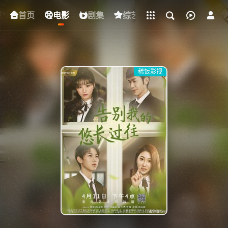
立即登录
首页
电影
下载客户端
剧集
综艺
动漫
短剧
稀饭影视
{if condition="$obj.vod_points