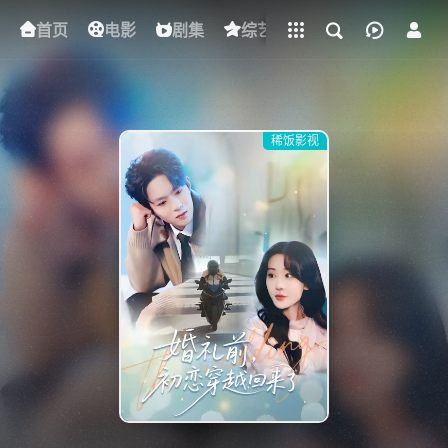
立即登录
首页
电影
下载客户端
剧集
综艺
动漫
短剧
稀饭影视
{if condition="$obj.vod_points