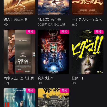
集。姜心羽遭人陷
一天会离奇死亡。
入一场为他量身打
害，只得与许雁真
他留下的3000万
造的“换命游戏”。
结盟，彼时银行欲
巨额遗产，让每个
豪华别墅、名车名
将国宝名画低价卖
人貌似都有犯罪动
表、神秘女友全部
镖人：风起大漠
阿凡达：火与烬
一个男人和一个女人
镖人：风起大漠
阿凡达：火与烬
一个男人和一个女人
给外国人，许雁真
机。警察毫无头绪
备齐，在陈伦的精
HD
2025年12月19日上映
完结
吴京
谢霆锋
萨姆·沃辛顿
黄渤
倪妮
凭借自身精湛画技
之时，羊群们决定
心打造下，刘全龙
热播
热播
热播
于适
佐伊·索尔达娜
周汉宁
仿造名画、偷天换
“不务正业”迈出牧
瞬间拥有顶配人
西格妮·韦弗
日。几经波折，两
场，追查牧羊人“躺
生。
大漠之上，镖人、
男人（黄渤
人联手在各方势力
平
官府、西域五大家
影片聚焦杰克·萨利
饰）和女人（倪妮
的夹缝间巧妙周
族等多方势力盘根
与奈蒂莉一家的命
饰）飞机同时落
旋，共历险阻，破
错节、暗潮涌动。
运起伏，在前作的
地，入住同一家酒
解重重困境。
“天字第二号逃犯”
情感余波之上，深
店，成为一墙之隔
刀马接下特殊押镖
刻描绘一个家族在
的邻居。不够隔音
任务，和同伴一起
战火中如何成长、
的房间暴露了男人
从西域护镖远赴长
并共同守护血脉相
和女人因生活暂停
安。不料，他们的
连的情感纽带的历
陷入的困境，健
同事以上，恋人未满
真人快打2
棕熊！！
同事以上，恋人未满
真人快打2
棕熊！！
护送对象竟是“天字
程，从而将故事推
康、家庭、婚姻、
正片
HD
HD
詹妮弗·洛佩兹
卡尔·厄本
铃木福
第一号逃犯”知世
向更具张力的全新
经济......成年人的生
热播
热播
布雷特·戈德斯坦
阿德莱恩·鲁道夫
郎……天下熙熙皆
维度。此外，潘多
活里从来没有“容
暂无内容
贝蒂·吉尔平
杰西卡·麦克娜美
为利来，各方势力
拉的全新领域也即
易”
闻风入局，抢镖厮
将揭晓
洛佩兹饰演的航空
过气好莱坞演
杀接连上演……