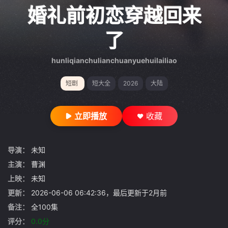
gt 0"}
婚礼前初恋穿越回来
了
hunliqianchulianchuanyuehuilailiao
短剧
短大全
2026
大陆
立即播放
收藏
导演：
未知
主演：
曹渊
上映：
未知
更新：
2026-06-06 06:42:36，最后更新于2月前
备注：
全100集
评分：
0.0分