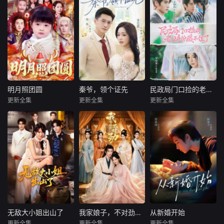
明月照团圆
秦爷，领个证先
民政局门口捡的老公身份藏不住了
明月照团圆
秦爷，领个证先
民政局门口捡的老公身份藏不住了
更新全集
更新全集
更新全集
黄褚幸沅＆崔尹思汉
杨寒＆吴佳璐
王钧浩＆吴易霏
暂无内容
暂无内容
暂无内容
无敌大小姐出山了
我家娘子，不对劲第四季
从新婚开始
无敌大小姐出山了
我家娘子，不对劲第四季
从新婚开始
更新全集
更新全集
更新全集