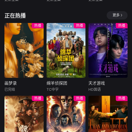
陈俊羽＆孙义宸＆郭亚宁
陈外＆鲁芳岐
陈瑞丰＆郑晨雨
暂无内容
暂无内容
暂无内容
正在热播
更多
热播
热播
热播
画梦录
绵羊侦探团
天才游戏
画梦录
绵羊侦探团
天才游戏
已完结
TC中字
HD国语
代露娃
唐诗逸
休·杰克曼
彭昱畅
丁禹兮
热播
热播
热播
林柏叡
尼可拉斯·博朗
李蔓瑄
尼古拉斯·加利齐纳
民国的上海滩，身
穷途末路的天才少
怀绝技的孤女画师
牧羊人乔治
年刘全龙（彭昱畅
许雁真，意外与身
（休·杰克曼饰）最
饰），被偏执富家
陷危局的融汇银行
爱给羊群读侦探小
公子陈伦（丁禹兮
总账姜心羽产生交
说，没想到自己有
饰）选中，被迫踏