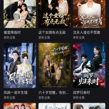
偏爱降临时
这个女婿有点无敌
沈夫人谁也不惯着
偏爱降临时
这个女婿有点无敌
沈夫人谁也不惯着
更新全集
更新全集
更新全集
左铭＆汪海敏
苏泓奕＆秦璐瑶
范瑞雪＆宋骏
暂无内容
暂无内容
暂无内容
凤阙一诺半生错
六十岁觉醒，告别三十九载烂婚姻
阎罗归来时
凤阙一诺半生错
六十岁觉醒，告别三十九载烂婚姻
阎罗归来时
更新全集
更新全集
更新全集
张力壬＆孟璐
王晨＆盛洋＆雍青青
卢文洁＆谢伊博
暂无内容
暂无内容
暂无内容