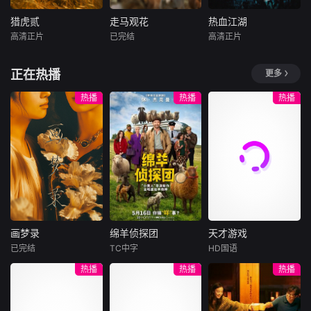
必做的12件事”：改
歧，幸得神秘大叔
必做的12件事"：改
造自己、假装理
助力。团队成功实
造自己、假装理
猎虎贰
走马观花
热血江湖
猎虎贰
走马观花
热血江湖
性、周旋于形形色
现转型。随后成员
性、周旋于形形色
高清正片
已完结
高清正片
康磊
李先时
琚子轩
李聪
赵天齐
颜嫣
色的异性之间……
单飞、网红“塌
色的异性之间……
杨亚
张越宁
然而这一场大型失
房”，大叔病倒，他
然而这一场大型失
该剧主要讲述了赵
正在热播
更多
恋展览，真的能带
们毅然
恋展览，真的能带
2004 年深秋西北
新波，丁大宁，郭
子风从小和爷爷在
她走出失恋吗？
她走出失恋吗？
草原，假交警截停
华，程依慕他们毕
乡下习武，长大后
热播
热播
热播
铜矿押运车，炸药
业于同一所大学。
从乡野来到大城市
破箱、两命陨灭，
他们和很多年轻人
寻找自己的一处立
悍匪携枪遁入茫茫
一样，自以为是，
足之地。在这样一
戈壁。刑警杨志刚
敏感脆弱，没有被
个充满快节奏、充
凭现场足迹与痕迹
认可的才华。他们
满利益的城市，子
精准锁凶，追凶途
来自不同的地方，
风十分迷茫，机缘
中接连牵出牧民灭
却有一个共同的愿
巧合下这时候碰到
口、矿场内鬼、信
望“出人头地”。在
了武馆继承人夏新
用社惊天劫案，亡
经过几段荒唐的创
颖，武官总被阿龙
画梦录
绵羊侦探团
天才游戏
命团伙内讧反杀、
业求职后，他们选
来捣乱，
画梦录
绵羊侦探团
天才游戏
边境
择了逃离。从都市
已完结
TC中字
HD国语
代露娃
唐诗逸
休·杰克曼
彭昱畅
丁禹兮
到县城再到无人
热播
热播
热播
林柏叡
尼可拉斯·博朗
李蔓瑄
区。这是一部关于
尼古拉斯·加利齐纳
青年成长的故事，
民国的上海滩，身
穷途末路的天才少
当他们面对婚姻，
怀绝技的孤女画师
牧羊人乔治
年刘全龙（彭昱畅