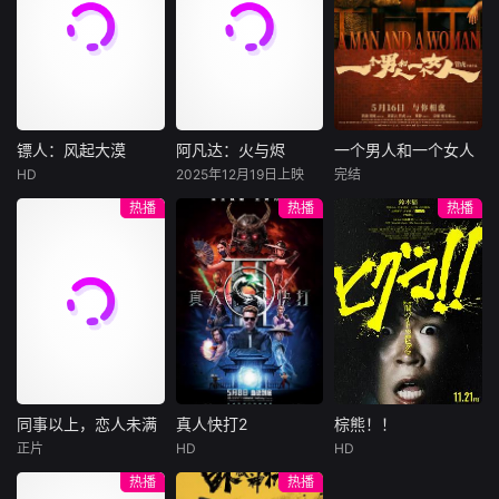
家庭，事业的时
许雁真，意外与身
（休·杰克曼饰）最
饰），被偏执富家
候，他们依旧像没
陷危局的融汇银行
爱给羊群读侦探小
公子陈伦（丁禹兮
有长大的孩子。可
总账姜心羽产生交
说，没想到自己有
饰）选中，被迫踏
时间不会听你解
集。姜心羽遭人陷
一天会离奇死亡。
入一场为他量身打
释，它已经熟练的
害，只得与许雁真
他留下的3000万
造的“换命游戏”。
将你送入人生的另
结盟，彼时银行欲
巨额遗产，让每个
豪华别墅、名车名
一个轨道。他们开
将国宝名画低价卖
人貌似都有犯罪动
表、神秘女友全部
镖人：风起大漠
阿凡达：火与烬
一个男人和一个女人
镖人：风起大漠
阿凡达：火与烬
一个男人和一个女人
始慌张，计划逃
给外国人，许雁真
机。警察毫无头绪
备齐，在陈伦的精
HD
2025年12月19日上映
完结
跑。像失恋的少女
吴京
谢霆锋
萨姆·沃辛顿
黄渤
倪妮
凭借自身精湛画技
之时，羊群们决定
心打造下，刘全龙
热播
热播
热播
一般，指责对方的
于适
佐伊·索尔达娜
周汉宁
仿造名画、偷天换
“不务正业”迈出牧
瞬间拥有顶配人
背叛，同时谁也无
西格妮·韦弗
日。几经波折，两
场，追查牧羊人“躺
生。
大漠之上，镖人、
男人（黄渤
法忘记那些美好的
人联手在各方势力
平
官府、西域五大家
影片聚焦杰克·萨利
饰）和女人（倪妮
时光。
的夹缝间巧妙周
族等多方势力盘根
与奈蒂莉一家的命
饰）飞机同时落
旋，共历险阻，破
错节、暗潮涌动。
运起伏，在前作的
地，入住同一家酒
解重重困境。
“天字第二号逃犯”
情感余波之上，深
店，成为一墙之隔
刀马接下特殊押镖
刻描绘一个家族在
的邻居。不够隔音
任务，和同伴一起
战火中如何成长、
的房间暴露了男人
从西域护镖远赴长
并共同守护血脉相
和女人因生活暂停
安。不料，他们的
连的情感纽带的历
陷入的困境，健
同事以上，恋人未满
真人快打2
棕熊！！
同事以上，恋人未满
真人快打2
棕熊！！
护送对象竟是“天字
程，从而将故事推
康、家庭、婚姻、
正片
HD
HD
詹妮弗·洛佩兹
卡尔·厄本
铃木福
第一号逃犯”知世
向更具张力的全新
经济......成年人的生
热播
热播
布雷特·戈德斯坦
阿德莱恩·鲁道夫
郎……天下熙熙皆
维度。此外，潘多
活里从来没有“容
暂无内容