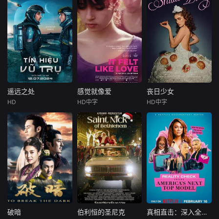
遥远之处
感觉就像爱
丧日少女
遥远之处
感觉就像爱
丧日少女
HD
HD中字
HD中字
安东尼·拉莫斯
吉娜·贝珊蒂
Nyck
瑞秋·塞诺特
娜奥米·斯科特
Caution
丹尼·德费拉里
克里斯托弗·海维尤
弗雷德·迈拉麦德
Lilawantstoe
瑞秋·布罗斯纳
mulatethesexuale
AtaJewishfun
安加盟安东尼·拉莫
xploitsofhermoree
eralservicewithhe
斯([身在高地])出演
xperiencedbestfri
rparents,acollege
喜剧科幻片[遥远]
end.Shefixateson
studentrunsintohe
(Distant，暂译)。
atougholderguyw
rsugardaddy.
故事讲述一个小行
howil
星矿工在陌生行星
迫降后，必须与新
破暗
伯利恒的圣尼克
真相直击：深入全美超模大赛第一季
破暗
伯利恒的圣尼克
真相直击：深入全美超模大赛第一季