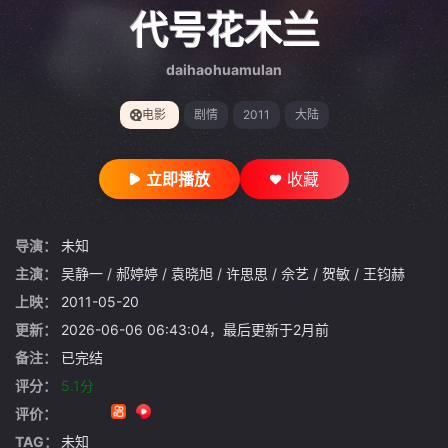
gt 0"}
代号花木兰
daihaohuamulan
电影
剧情
2011
大陆
立即播放
收藏
导演：
未知
主演：
吴静一
/
郝婷婷
/
袁晓旭
/
许思思
/
佘艺
/
贺敏
/
王钧赫
上映：
2011-05-20
更新：
2026-06-06 06:43:04，最后更新于2月前
备注：
已完结
评分：
5.1分
评价：
TAG：
未知