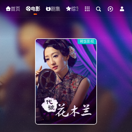
立即登录
首页
电影
下载客户端
剧集
综艺
动漫
短剧
稀饭影视
{if condition="$obj.vod_points