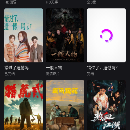
环境的挑战作斗
HD国语
HD无字
全3集
李雅男
樊昱君
丹尼尔·洛巴克
泰拉·班克斯
争，设法穿过恶劣
凯西·莫拉蒂
杰伊·曼努埃尔
的地形找到唯一幸
大康太师闻宇阳宴
玛莎·迪特利
香侬·斯图尔特
存者
请皇上义子神策府
神威将军冷啸天，
Theoriginalst
聚焦《超级名
席间告知他一个消
oryaboutamanwh
模生死斗》，绝对
息，刚刚继任北疆
olosthisson,beca
不容错过。节目最
镇海王的薛世明遭
meSantatomany,r
初只是提供给模特
刺客暗杀，大康名
euniteswithhislov
儿新秀的亮丽跳
医李长生父子卷入
e,andbringshopet
板，后来却逐渐演
其中，不日将斩
oall.Di
变成重量级流行文
首。冷啸天自幼在
化现象，充斥着戏
错过了遗憾吗
一般人物
错过了，遗憾吗？
错过了遗憾吗
一般人物
错过了，遗憾吗？
北疆长大，李长生
剧化纠葛、公然失
已完结
高清正片
完结
庄达菲
王安宇
袁林鑫
魏兵
庄达菲
王安宇
曾对他有过救命之
态，以及种种至今
白客
马朕
白客
恩，冷啸天
仍持续在网络上引
发话题的争议。
00后女孩吴小北惨
袁小道怀揣成为网
00后女孩吴小北惨
《真相直击》
遭“断崖式分手”，
红的梦想创作短视
遭"断崖式分手"，
失恋后的她在发疯
频，并与周小乙等
失恋后的她在发疯
和颓废中反复横
人组建了“红透半边
和颓废中反复横
跳，终于决定反
天”团队。然而团队
跳，终于决定反
击！小北跌跌撞撞
在发展过程中遭遇
击！小北跌跌撞撞
做完了“失恋后也不
了诸多矛盾与分
做完了"失恋后也不