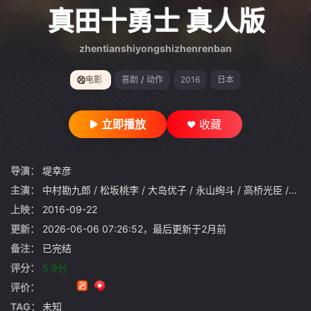
gt 0"}
真田十勇士 真人版
zhentianshiyongshizhenrenban
电影
喜剧
/
动作
2016
日本
立即播放
收藏
导演：
堤幸彦
主演：
中村勘九郎
/
松坂桃李
/
大岛优子
/
永山绚斗
/
高桥光臣
/
骏河
上映：
2016-09-22
更新：
2026-06-06 07:26:52，最后更新于2月前
备注：
已完结
评分：
5.9分
评价：
TAG：
未知