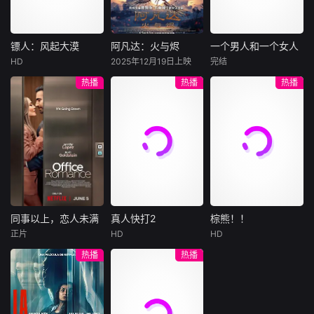
集。姜心羽遭人陷
一天会离奇死亡。
入一场为他量身打
害，只得与许雁真
他留下的3000万
造的“换命游戏”。
结盟，彼时银行欲
巨额遗产，让每个
豪华别墅、名车名
将国宝名画低价卖
人貌似都有犯罪动
表、神秘女友全部
镖人：风起大漠
阿凡达：火与烬
一个男人和一个女人
镖人：风起大漠
阿凡达：火与烬
一个男人和一个女人
给外国人，许雁真
机。警察毫无头绪
备齐，在陈伦的精
HD
2025年12月19日上映
完结
吴京
谢霆锋
萨姆·沃辛顿
黄渤
倪妮
凭借自身精湛画技
之时，羊群们决定
心打造下，刘全龙
热播
热播
热播
于适
佐伊·索尔达娜
周汉宁
仿造名画、偷天换
“不务正业”迈出牧
瞬间拥有顶配人
西格妮·韦弗
日。几经波折，两
场，追查牧羊人“躺
生。
大漠之上，镖人、
男人（黄渤
人联手在各方势力
平
官府、西域五大家
影片聚焦杰克·萨利
饰）和女人（倪妮
的夹缝间巧妙周
族等多方势力盘根
与奈蒂莉一家的命
饰）飞机同时落
旋，共历险阻，破
错节、暗潮涌动。
运起伏，在前作的
地，入住同一家酒
解重重困境。
“天字第二号逃犯”
情感余波之上，深
店，成为一墙之隔
刀马接下特殊押镖
刻描绘一个家族在
的邻居。不够隔音
任务，和同伴一起
战火中如何成长、
的房间暴露了男人
从西域护镖远赴长
并共同守护血脉相
和女人因生活暂停
安。不料，他们的
连的情感纽带的历
陷入的困境，健
同事以上，恋人未满
真人快打2
棕熊！！
同事以上，恋人未满
真人快打2
棕熊！！
护送对象竟是“天字
程，从而将故事推
康、家庭、婚姻、
正片
HD
HD
詹妮弗·洛佩兹
卡尔·厄本
铃木福
第一号逃犯”知世
向更具张力的全新
经济......成年人的生
热播
热播
布雷特·戈德斯坦
阿德莱恩·鲁道夫
郎……天下熙熙皆
维度。此外，潘多
活里从来没有“容
暂无内容
贝蒂·吉尔平
杰西卡·麦克娜美
为利来，各方势力
拉的全新领域也即
易”
闻风入局，抢镖厮
将揭晓
洛佩兹饰演的航空
过气好莱坞演
杀接连上演……
公司 和戈德斯坦饰
员强尼·凯奇（卡尔·