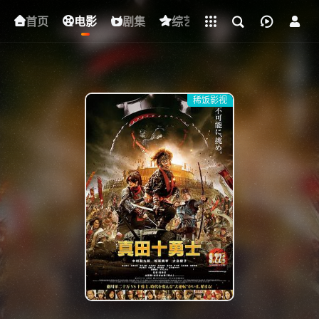
立即登录
首页
电影
下载客户端
剧集
综艺
动漫
短剧
稀饭影视
{if condition="$obj.vod_points