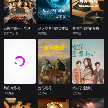
云兴雷奋一百年从陶澍到黄兴
从太空看地球灾难篇
楚国之流产的复兴
云兴雷奋一百年从陶澍到黄兴
从太空看地球灾难篇
楚国之流产的复兴
更新至01集
已完结
已完结
未知
未知
未知
该片从道光萧条引
当灾难发生时，来
深度聚焦楚国在历
发的社会危机开
自太空的“眼睛”，
史长河中几次试图
始，到1920年中国
能否比地面上的人
复兴却功亏一篑的
共产党成立前夕的
类更早发现真相？
关键节点。纪录片
百年中国历史，紧
《从太空看地球：
通过详实史料与生
扣中国从封建改良
灾难篇》将镜头升
动影像，回溯楚国
走向民主革命的时
至数百公里外的太
在面临内忧外患时
代转折，划分思想
空，借助卫星遥
的艰难挣扎。楚悼
启蒙、洋务自救、
感、热成像、雷达
王时期，吴起变法
维新变法、辛亥革
监测与地面调查，
曾给楚国带来富国
热血大陈岛
走马观花
错过了遗憾吗
热血大陈岛
走马观花
错过了遗憾吗
命四大叙事板块，
重新解析近年来震
强兵的曙光，却因
HD国语
已完结
已完结
袁浩瑜
琚子轩
李聪
庄达菲
王安宇
系统梳理中国近代
撼世界的重大灾
旧贵族势力反扑而
曹阳明珠
张越宁
白客
史上接续涌现的陶
难。从火山喷发、
夭折；楚怀王在
范事成
澍、魏源、曾国
海啸、野火与飓
位，屈原推动的改