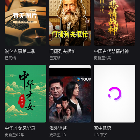
新波，丁大宁，郭
00后女孩吴小北惨
藩、谭嗣同、黄兴
风，到火车脱轨、
革也在重重阻碍下
影片以大陈岛
华，程依慕他们毕
遭“断崖式分手”，
等人才群体层层递
桥梁坍塌、核泄漏
无奈终止。片中运
垦荒历史为创作底
业于同一所大学。
失恋后的她在发疯
进的救国实践，清
与化学爆炸，每一
用场景还原、专家
色，在尊重历史真
他们和很多年轻人
和颓废中反复横
晰展现近代中国从
次毁灭背后，都隐
解读等形式，剖析
实性的前提下，以
一样，自以为是，
跳，终于决定反
救王朝、破帝制到
藏着肉眼无法察觉
楚国错失复兴机遇
年轻化、科技化的
敏感脆弱，没有被
击！小北跌跌撞撞
建共和的历史性转
的危险信号。2022
背后的政治博弈、
光影语言活化红色
认可的才华。他们
做完了“失恋后也不
折，折射出近代中
年汤加火山为何突
文化冲突与社会矛
记忆，生动诠释了
来自不同的地方，
必做的12件事”：改
国的深刻变革和中
然爆发？2023年毛
盾，展现楚国在历
“艰苦创业、奋发图
却有一个共同的愿
造自己、假装理
说亿点事第二季
门捷列夫很忙
中国古代悲情战神
说亿点事第二季
门捷列夫很忙
中国古代悲情战神
华传统文化的嬗变
伊岛大火如何在短
史浪潮中跌宕起
强、无私奉献、开
望“出人头地”。在
性、周旋于形形色
已完结
已完结
更新至2集
更新。
时间内吞噬整座城
伏，虽努力复兴却
未知
未知
未知
拓创新”的大陈岛垦
经过几段荒唐的创
色的异性之间……
镇？巴尔的摩大桥
最终走向衰落的悲
荒精神，斩获第五
业求职后，他们选
然而这一场大型失
奇闻大揭秘，社会
以著名化学家门捷
他们都有着让一个
倒塌前是否早有预
剧历程，为观众解
届亚洲国际青年电
择了逃离。从都市
恋展览，真的能带
冷知识科普。
列夫的动画形象为
时代为之颤抖的名
警？贝鲁特港口27
读那段波澜壮阔又
影展
到县城再到无人
她走出失恋吗？
串联，带领观众了
字。他们是战争的
50吨硝酸铵，又为
令人扼腕的历史。
区。这是一部关于
解元素发现的历
天才，是冷兵器时
何最终引发惊天爆
青年成长的故事，
史；认识对于宇宙
代最锋利的刃，是
炸？节目以紧张如
当他们面对婚姻，
和我们最为重要的
君王手中最沉重的
灾难大片般的叙
家庭，事业的时
氢、氧、碳、氮元
那张王牌。当王朝
事，逐层
候，他们依旧像没
素；领略有毒元素
倾覆、山河破碎之
有长大的孩子。可
的威力以及它们的
际，是他们在马背
时间不会听你解
功用；最活跃和最
上撑起了将倾的天
中华才女风华录
海外追逃
家中低语
中华才女风华录
海外追逃
家中低语
释，它已经熟练的
不活跃的金属、非
穹。然而，当硝烟
更新至02集
更新至HD
HD中字
将你送入人生的另
未知
程思
王泽霖
西娅姆·阿巴斯