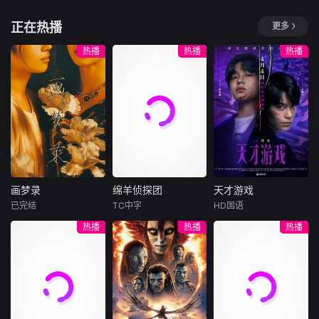
金属元素的特质；
散尽，当他们卸下
一个轨道。他们开
林星潼
玛丽昂·巴尔博
以及对人类
一身铠甲
《中华才女风华
始慌张，计划逃
正在热播
更多
埃娅·布特拉
录》是一部全景展
电诈头目陈一武潜
跑。像失恋的少女
示中国古代才女风
逃海外实施诈骗犯
重返突尼斯参
热播
热播
热播
一般，指责对方的
华的传记纪录片，
罪，为将其引渡回
加叔叔葬礼的莉莉
背叛，同时谁也无
项目以真实史料为
国，中方海外追逃
亚，面对对她巴黎
法忘记那些美好的
根基，采用艺术化
组长谭浩天与当地
生活尤其是感情生
时光。
讲述方式，运用古
警方合作，寻找掌
活一无所知的家
代美学镜头，展现
握犯罪证据的证人
人。当她决意查明
8位享有较高声誉
芦莉，在芦莉生死
叔叔猝死真相时，
的古代才女的风华
危急时，不惜生命
三代女性在缄默与
一生。
相救，争取到芦莉
传统交织的屋檐下
自首，揭穿陈一武
共同生活的秘密逐
画梦录
绵羊侦探团
天才游戏
的假身份，完成海
渐浮出水面。
画梦录
绵羊侦探团
天才游戏
外追逃任
已完结
TC中字
HD国语
代露娃
唐诗逸
休·杰克曼
彭昱畅
丁禹兮
热播
热播
热播
林柏叡
尼可拉斯·博朗
李蔓瑄
尼古拉斯·加利齐纳
民国的上海滩，身
穷途末路的天才少
怀绝技的孤女画师
牧羊人乔治
年刘全龙（彭昱畅
许雁真，意外与身
（休·杰克曼饰）最
饰），被偏执富家
陷危局的融汇银行
爱给羊群读侦探小
公子陈伦（丁禹兮
总账姜心羽产生交
说，没想到自己有
饰）选中，被迫踏