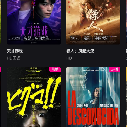
2026
电影
中国大陆
2026
电影
中国大陆
天才游戏
天才游戏
镖人：风起大漠
镖人：风起大漠
HD国语
HD
彭昱畅
丁禹兮
李蔓瑄
吴京
谢霆锋
于适
穷途末路的天才少年刘全龙
大漠之上，镖人、官府、西域
热播
热播
（彭昱畅 饰），被偏执富家公
五大家族等多方势力盘根错
子陈伦（丁禹兮 饰）选中，被
节、暗潮涌动。“天字第二号
迫踏入一场为他量身打造的
逃犯”刀马接下特殊押镖任
“换命游戏”。豪华别墅、名车
务，和同伴一起从西域护镖远
名表、神秘女友全部备齐，在
赴长安。不料，他们的护送对
陈伦的精心打造下，刘全龙瞬
象竟是“天字第一号逃犯”知世
间拥有顶配人生。
郎……天下熙熙皆为利来，各
方势力闻风入局，抢镖厮杀接
连上演……