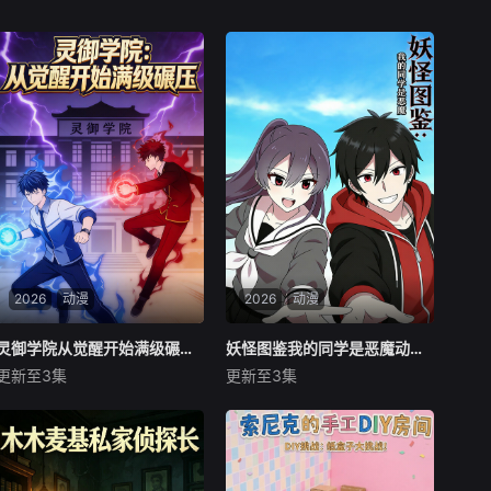
2026
动漫
2026
动漫
灵御学院从觉醒开始满级碾压动态漫画
灵御学院从觉醒开始满级碾压动态漫画
妖怪图鉴我的同学是恶魔动态漫画
妖怪图鉴我的同学是恶魔动态漫画
更新至3集
更新至3集
未知
未知
当世人还在为觉醒普通灵技欣
繁华都市的普通高中，看似和
喜若狂时，主角在灵御学院的
往常一样充满青春气息——课
觉醒仪式上，直接解锁满级神
间的喧闹、午后的阳光、走廊
级天赋。别人苦修数年、艰难
里擦肩而过的身影，一切都平