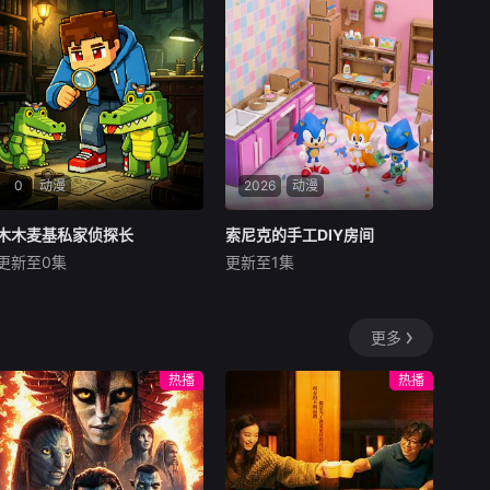
进阶，他只需心念一动，便能
静得恰到好处。直到平凡的少
轻松掌握禁忌灵术、碾压同代
年，意外撞破了同班同学的秘
天骄。学院试炼、宗门对决、
密——那个总是独来独往、眼
异族入侵、秘境探
神清冷的转学生，竟
0
动漫
2026
动漫
木木麦基私家侦探长
木木麦基私家侦探长
索尼克的手工DIY房间
索尼克的手工DIY房间
更新至0集
更新至1集
未知
未知
城市之中疑云四起，离奇案件
索尼克在城市角落布置了一间
接连发生！木木、麦基、木
堆满材料与工具的 DIY 手工房
更多
妹、木叽四人组成超强侦探小
间，结束竞速冒险后，他便会
队，化身城市里的私家侦探。
来到这里放空自己、动手创
热播
热播
诡异失踪案、神秘失窃案、离
作。他时常邀请好友前来相
奇连环谜案接踵而至，迷雾重
聚，众人围绕不同主题开展手
重、线索暗藏。四人各怀本
工 DIY 挑战：赛车迷你模型、
领，心思缜密推理细节
角色黏土人