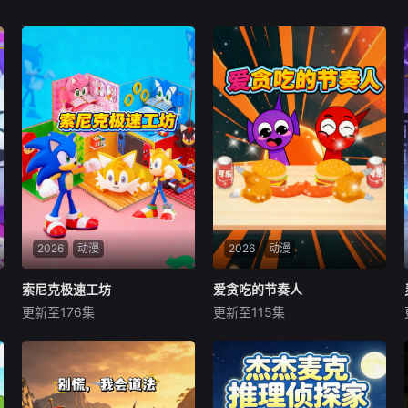
2026
动漫
2026
动漫
索尼克极速工坊
索尼克极速工坊
爱贪吃的节奏人
爱贪吃的节奏人
更新至176集
更新至115集
未知
未知
《索尼克极速工坊》是一档自
在满是律动节拍的色彩世界
带 “超音速” 节奏的创意动手节
里，《爱贪吃的节奏人》讲述
目。每期围绕 “速度与创意” 主
了一位身体跟着鼓点动、嘴巴
题，比如打造索尼克主题竞速
永远停不下来的 “节奏吃货”，