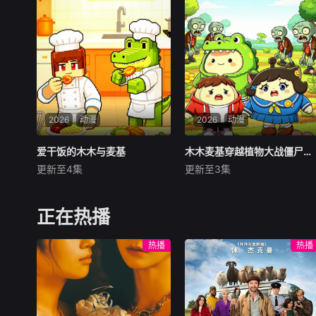
算。而唯一的依仗，竟是跟着
动物摆件，每一笔塑形都搭配
他一起穿越的 ——一背包 MC
着轻快的鼓点，让捏制过程像
原版矿石。别人眼里的废柴煤
一场指尖舞蹈；也可能是用毛
炭，
线编织的微型
2026
动漫
2026
动漫
爱干饭的木木与麦基
爱干饭的木木与麦基
木木麦基穿越植物大战僵尸大冒险
木木麦基穿越植物大战僵尸大冒险
更新至4集
更新至3集
未知
未知
干饭人，干饭魂，干饭就是人
一场神秘时空异动，木木与麦
上人！吃货搭档杰杰和麦琪，
基意外穿越，坠入危机四伏的
正在热播
每天的快乐源泉全是干饭。从
植物大战僵尸奇幻世界！这里
家常美味到特色小吃，从清爽
被僵尸大军步步侵袭，大街小
热播
热播
早餐到丰盛夜宵，两人总能发
巷危机四伏，各式各样的变异
现各种好吃的食物，上演一连
僵尸接踵来袭。幸运的是，他
串搞笑又治愈的干饭日常。不
们结识各路神奇战斗植物，掌
管是开心、难过还是
握布阵防御、搭配