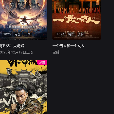
2025
电影
美国
2024
电影
大陆
阿凡达：火与烬
阿凡达：火与烬
一个男人和一个女人
一个男人和一个女人
2025年12月19日上映
完结
萨姆·沃辛顿
佐伊·索尔达娜
黄渤
倪妮
周汉宁
西格妮·韦弗
男人（黄渤饰）和女人
热播
影片聚焦杰克·萨利与奈蒂莉一
（倪妮饰）飞机同时落地，入
家的命运起伏，在前作的情感
住同一家酒店，成为一墙之隔
余波之上，深刻描绘一个家族
的邻居。不够隔音的房间暴露
在战火中如何成长、并共同守
了男人和女人因生活暂停陷入
护血脉相连的情感纽带的历
的困境，健康、家庭、婚姻、
程，从而将故事推向更具张力
经济......成年人的生活里从来
的全新维度。此外，潘多拉的
没有“容易”
全新领域也即将揭晓