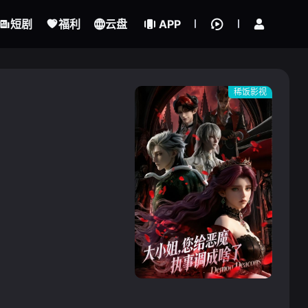
立即登录
短剧
福利
云盘
APP
稀饭影视
{if condition="$obj.vod_points
gt 0"}