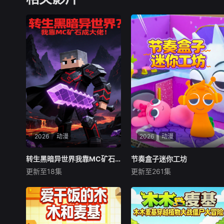
2026
动漫
2026
动漫
转生黑暗异世界我靠MC矿石成大佬
转生黑暗异世界我靠MC矿石成大佬
节奏盒子迷你工坊
节奏盒子迷你工坊
更新至18集
更新至261集
未知
未知
这里没有阳光，魔物横行，魔
节目以 “迷你手工” 为核心载
法与诅咒交织，人类蜷缩在最
体，每期聚焦一种轻量化、易
后的壁垒里苟延残喘，所谓的
上手且充满创意的手工品类
“强者” 全靠血脉和天赋说了
—— 可能是用黏土捏制的迷你