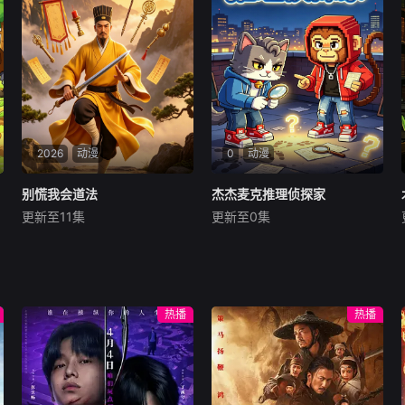
赛道、制作超音速风格摆件、
用美食与节拍碰撞出欢乐吃播
改造运动风周边。全程快节奏
日常的故事。节奏人全身都是
拆解教程，从材料准备到成品
“节拍基因”—— 脑袋上的耳机
完成，
永远播放
2026
动漫
0
动漫
别慌我会道法
别慌我会道法
杰杰麦克推理侦探家
杰杰麦克推理侦探家
更新至11集
更新至0集
未知
未知
乱世之中，妖邪横行，百姓苦
沉浸式互动推理故事动画，观
不堪言。茅山正统传人九叔，
众亲手选择线索、决定剧情走
身怀正宗道法，心怀济世之
向，和双人侦探搭档一同破解
心，镇守一方安宁。他以茅山
小镇谜案！冷静细致的逻辑侦
热播
热播
秘术降妖除魔、驱邪镇煞，破
探杰杰，搭配脑洞跳脱、总能
凶宅、斗尸煞、斩妖邪，一身
发现隐藏暗道的麦克，二人合
正气令阴邪闻风丧胆。面对愈
伙开设小镇互动侦探事务所，
发猖獗的厉鬼妖物与
承接各类离奇失窃