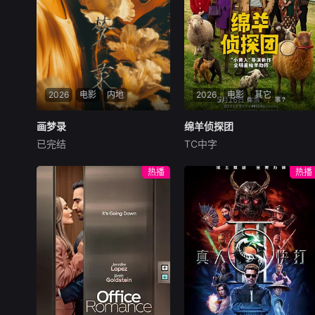
2026
电影
内地
2026
电影
其它
画梦录
画梦录
绵羊侦探团
绵羊侦探团
已完结
TC中字
代露娃
唐诗逸
林柏叡
休·杰克曼
尼可拉斯·博朗
尼古拉斯·加利齐纳
民国的上海滩，身怀绝技的孤
热播
热播
女画师许雁真，意外与身陷危
牧羊人乔治（休·杰克曼
局的融汇银行总账姜心羽产生
饰）最爱给羊群读侦探小说，
交集。姜心羽遭人陷害，只得
没想到自己有一天会离奇死
与许雁真结盟，彼时银行欲将
亡。他留下的3000万巨额遗
国宝名画低价卖给外国人，许
产，让每个人貌似都有犯罪动
雁真凭借自身精湛画技仿造名
机。警察毫无头绪之时，羊群
画、偷天换日。几经波折，两
们决定“不务正业”迈出牧场，
人联手在各方势力的夹缝间巧
追查牧羊人“躺平
妙周旋，共历险阻，破解重重
困境。