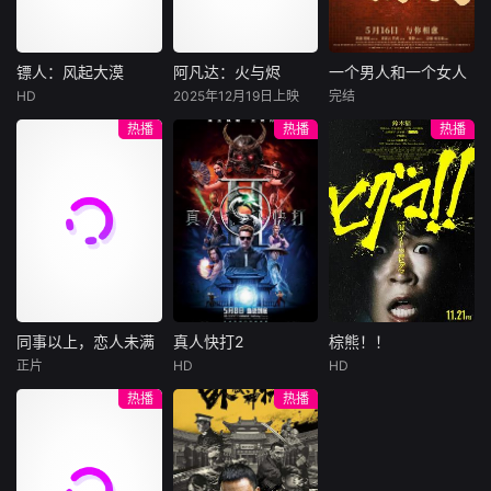
集。姜心羽遭人陷
一天会离奇死亡。
入一场为他量身打
害，只得与许雁真
他留下的3000万
造的“换命游戏”。
结盟，彼时银行欲
巨额遗产，让每个
豪华别墅、名车名
将国宝名画低价卖
人貌似都有犯罪动
表、神秘女友全部
镖人：风起大漠
阿凡达：火与烬
一个男人和一个女人
镖人：风起大漠
阿凡达：火与烬
一个男人和一个女人
给外国人，许雁真
机。警察毫无头绪
备齐，在陈伦的精
HD
2025年12月19日上映
完结
吴京
谢霆锋
萨姆·沃辛顿
黄渤
倪妮
凭借自身精湛画技
之时，羊群们决定
心打造下，刘全龙
热播
热播
热播
于适
佐伊·索尔达娜
周汉宁
仿造名画、偷天换
“不务正业”迈出牧
瞬间拥有顶配人
西格妮·韦弗
日。几经波折，两
场，追查牧羊人“躺
生。
大漠之上，镖人、
男人（黄渤
人联手在各方势力
平
官府、西域五大家
影片聚焦杰克·萨利
饰）和女人（倪妮
的夹缝间巧妙周
族等多方势力盘根
与奈蒂莉一家的命
饰）飞机同时落
旋，共历险阻，破
错节、暗潮涌动。
运起伏，在前作的
地，入住同一家酒
解重重困境。
“天字第二号逃犯”
情感余波之上，深
店，成为一墙之隔
刀马接下特殊押镖
刻描绘一个家族在
的邻居。不够隔音
任务，和同伴一起
战火中如何成长、
的房间暴露了男人
从西域护镖远赴长
并共同守护血脉相
和女人因生活暂停
安。不料，他们的
连的情感纽带的历
陷入的困境，健
同事以上，恋人未满
真人快打2
棕熊！！
同事以上，恋人未满
真人快打2
棕熊！！
护送对象竟是“天字
程，从而将故事推
康、家庭、婚姻、
正片
HD
HD
詹妮弗·洛佩兹
卡尔·厄本
铃木福
第一号逃犯”知世
向更具张力的全新
经济......成年人的生
热播
热播
布雷特·戈德斯坦
阿德莱恩·鲁道夫
郎……天下熙熙皆
维度。此外，潘多
活里从来没有“容
暂无内容
贝蒂·吉尔平
杰西卡·麦克娜美
为利来，各方势力
拉的全新领域也即
易”
闻风入局，抢镖厮
将揭晓
洛佩兹饰演的航空
过气好莱坞演
杀接连上演……
公司 和戈德斯坦饰
员强尼·凯奇（卡尔·