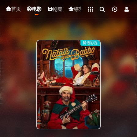
立即登录
首页
电影
下载客户端
剧集
综艺
动漫
短剧
稀饭影视
{if condition="$obj.vod_points