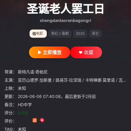
gt 0"}
圣诞老人罢工日
shengdanlaorenbagongri
电影
奇幻
/
喜剧
2025
其它
立即播放
收藏
导演：
斯特凡诺·奇帕尼
主演：
亚历山德罗·加斯曼
/
路易莎·拉涅瑞
/
卡特琳娜·莫里诺
/
瓦伦蒂娜·罗马尼
上映：
未知
更新：
2026-06-06 07:40:08，最后更新于2月前
备注：
HD中字
评分：
0.0分
评价：
TAG：
未知