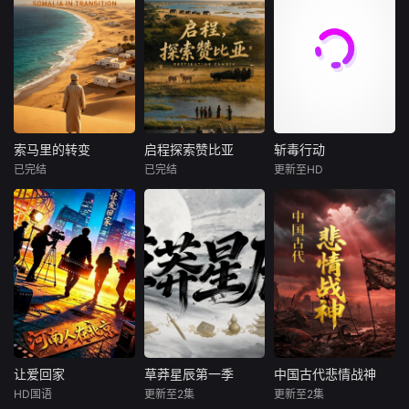
地区的一颗文化明
uot;非洲缩影&am
向大西洋倡议”及其
在老年人
珠，其传统鼓乐被
p;quot;之称，从热
社会经济目标，摩
誉为国家精神的象
带雨林到稀树草
洛哥希望借助大西
征。布隆迪传统鼓
原，从火山地貌到
洋这一自然优势、
表演已被列入联合
海岸线，这片土地
促进国家经济发
国非物质文化遗产
上汇聚了非洲大陆
展、扩大国际合
名录，承载着深厚
最具代表性的自然
作、提升区域联通
的历史底蕴与民族
与人文景观。本片
性，并带动沿海地
精神。本片聚焦布
深入喀麦隆的街头
区与整个非洲的共
索马里的转变
启程探索赞比亚
斩毒行动
索马里的转变
启程探索赞比亚
斩毒行动
隆迪最具代表性的
巷尾与社区生活，
同繁荣。
已完结
已完结
更新至HD
未知
未知
石兆琪
于荣光
传统鼓表演，通过
以镜头捕捉当地人
姜超
震撼人心
民的真实面貌——
讲述索马里的发展
从瀑布的磅礴水雾
从传统服饰
和介绍。
与壮丽峡谷，到国
于荣光石兆琪对决
家公园的河流巡游
与野奢营地；从广
袤湿地与野生动物
迁徙，到原始生态
——赞比亚拥有世
界上最伟大的自然
奇观之一和未受污
染的荒野地区。创
让爱回家
草莽星辰第一季
中国古代悲情战神
让爱回家
草莽星辰第一季
中国古代悲情战神
新的低影响技术在
HD国语
更新至2集
更新至2集
周睿睿
武海发
未知
未知