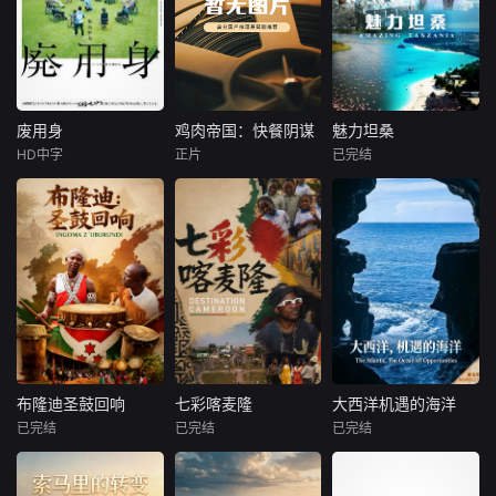
废用身
鸡肉帝国：快餐阴谋
魅力坦桑
废用身
鸡肉帝国：快餐阴谋
魅力坦桑
HD中字
正片
已完结
染谷将太
莫·吉里根
未知
北村有起哉
暂无内容
本纪录片全面展示
泷内公美
坦桑尼亚自然风
本作描绘了一
光、野生动物资源
名医生，因一种围
及人文风情。
绕“废用身”——因
瘫痪等原因已无恢
复可能的四肢——
的治疗方法，而一
步步踏入在追求理
想的理性与疯狂之
布隆迪圣鼓回响
七彩喀麦隆
大西洋机遇的海洋
布隆迪圣鼓回响
七彩喀麦隆
大西洋机遇的海洋
间摇摆的危险领
已完结
已完结
已完结
未知
未知
未知
域。在某座城镇的
日间照护中心里，
布隆迪是非洲大湖
喀麦隆素有&amp;q
聚焦国王发起的“面
一种突破性的疗法