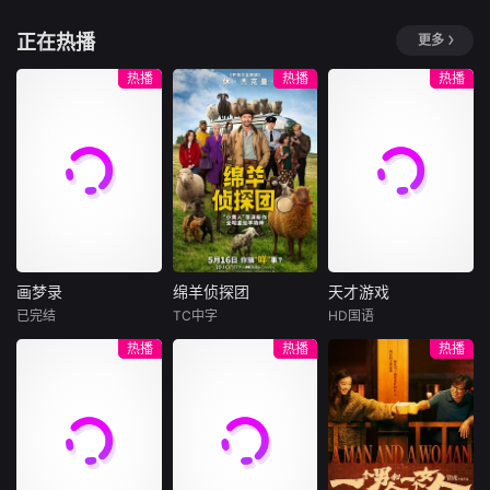
保护野生动物的同
时增强了
因机缘巧合，
门阀如狱，阶层似
他们都有着让一个
正在热播
更多
向现实妥协的导演
铁。中国古代，出
时代为之颤抖的名
朱达仁萌生拍一部
身往往决定了一生
字。他们是战争的
热播
热播
热播
《河南人在北京》
的天花板。然而，
天才，是冷兵器时
电影的念头，在说
总有一些人，从尘
代最锋利的刃，是
服主编姚松、老乡
埃里起身，却在历
君王手中最沉重的
韩战、二房东杨小
史的星空中留下了
那张王牌。当王朝
强加入后，一路曲
不灭的光芒。本片
倾覆、山河破碎之
折式“开挂”。然
选取五位出身寒微
际，是他们在马背
而，随着杨小强母
却功业不朽的历史
上撑起了将倾的天
亲的走失，众人发
人物，不以&amp;q
穹。然而，当硝烟
现朱达仁隐藏着不
uot;英雄逆袭&am
散尽，当他们卸下
画梦录
绵羊侦探团
天才游戏
为人知的
p;quot;的励志叙事
一身铠甲
画梦录
绵羊侦探团
天才游戏
为唯一
已完结
TC中字
HD国语
代露娃
唐诗逸
休·杰克曼
彭昱畅
丁禹兮
热播
热播
热播
林柏叡
尼可拉斯·博朗
李蔓瑄
尼古拉斯·加利齐纳
民国的上海滩，身
穷途末路的天才少
怀绝技的孤女画师
牧羊人乔治
年刘全龙（彭昱畅
许雁真，意外与身
（休·杰克曼饰）最
饰），被偏执富家
陷危局的融汇银行
爱给羊群读侦探小
公子陈伦（丁禹兮
总账姜心羽产生交
说，没想到自己有
饰）选中，被迫踏