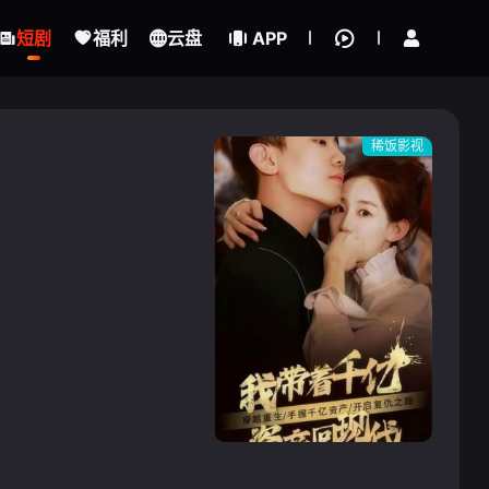
立即登录
短剧
福利
云盘
APP
稀饭影视
{if condition="$obj.vod_points
gt 0"}