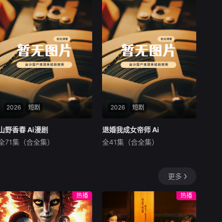
2026
短剧
2026
短剧
山野香春 Ai漫剧
山野香春 Ai漫剧
退婚我成女帝师 Ai
退婚我成女帝师 Ai
全71集（合全集）
全41集（合全集）
未知
未知
暂无内容
暂无内容
更多
热播
热播