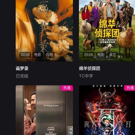
2026
电影
内地
2026
电影
其它
画梦录
画梦录
绵羊侦探团
绵羊侦探团
已完结
TC中字
代露娃
唐诗逸
林柏叡
休·杰克曼
尼可拉斯·博朗
尼古拉斯·加利齐纳
民国的上海滩，身怀绝技的孤
热播
热播
女画师许雁真，意外与身陷危
牧羊人乔治（休·杰克曼
局的融汇银行总账姜心羽产生
饰）最爱给羊群读侦探小说，
交集。姜心羽遭人陷害，只得
没想到自己有一天会离奇死
与许雁真结盟，彼时银行欲将
亡。他留下的3000万巨额遗
国宝名画低价卖给外国人，许
产，让每个人貌似都有犯罪动
雁真凭借自身精湛画技仿造名
机。警察毫无头绪之时，羊群
画、偷天换日。几经波折，两
们决定“不务正业”迈出牧场，
人联手在各方势力的夹缝间巧
追查牧羊人“躺平