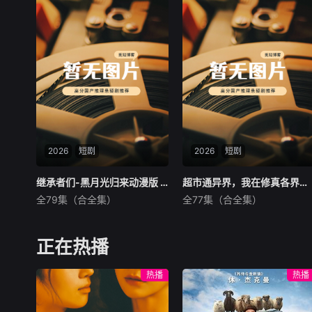
上》。 &n
2026
短剧
2026
短剧
继承者们-黑月光归来动漫版 Ai漫剧
继承者们-黑月光归来动漫版 Ai漫剧
超市通异界，我在修真各界搞倒卖 Ai漫剧
超市通异界，我在修真各界搞倒卖 Ai漫剧
全79集（合全集）
全77集（合全集）
未知
未知
暂无内容
暂无内容
正在热播
热播
热播