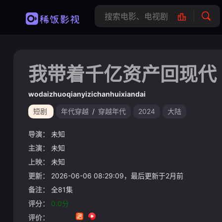
我带着千亿资产回现代
wodaizhuoqianyizichanhuixiandai
短剧
年代穿越
/
穿越年代
2024
大陆
导演：
未知
主演：
未知
上映：
未知
更新：
2026-06-06 08:29:09，最后更新于2月前
备注：
全81集
评分：
0.0分
评价：