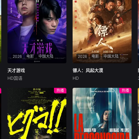
2026
电影
中国大陆
2026
电影
中国大陆
天才游戏
天才游戏
镖人：风起大漠
镖人：风起大漠
HD国语
HD
彭昱畅
丁禹兮
李蔓瑄
吴京
谢霆锋
于适
穷途末路的天才少年刘全龙
大漠之上，镖人、官府、西域
热播
热播
（彭昱畅 饰），被偏执富家公
五大家族等多方势力盘根错
子陈伦（丁禹兮 饰）选中，被
节、暗潮涌动。“天字第二号
迫踏入一场为他量身打造的
逃犯”刀马接下特殊押镖任
“换命游戏”。豪华别墅、名车
务，和同伴一起从西域护镖远
名表、神秘女友全部备齐，在
赴长安。不料，他们的护送对
陈伦的精心打造下，刘全龙瞬
象竟是“天字第一号逃犯”知世
间拥有顶配人生。
郎……天下熙熙皆为利来，各
方势力闻风入局，抢镖厮杀接