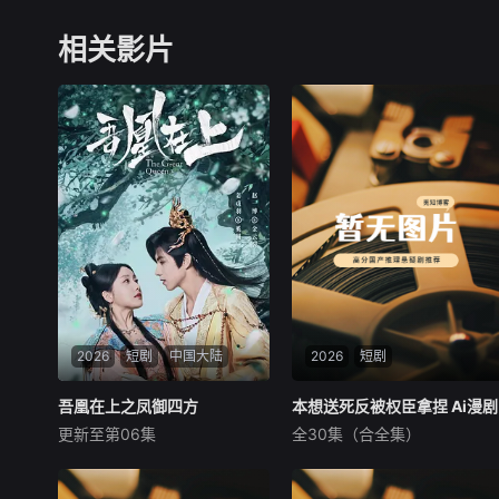
相关影片
2026
短剧
中国大陆
2026
短剧
吾凰在上之凤御四方
吾凰在上之凤御四方
本想送死反被权臣拿捏 Ai漫剧
本想送死反被权臣拿捏 Ai漫剧
更新至第06集
全30集（合全集）
姜贞羽
赵一博
邓孝慈
未知
改编自快看漫画作者嗷小泽的
暂无内容
独家连载漫画《吾凰在