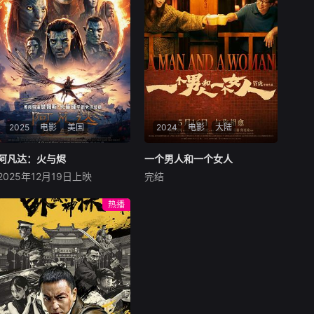
2025
电影
美国
2024
电影
大陆
阿凡达：火与烬
阿凡达：火与烬
一个男人和一个女人
一个男人和一个女人
2025年12月19日上映
完结
萨姆·沃辛顿
佐伊·索尔达娜
黄渤
倪妮
周汉宁
西格妮·韦弗
男人（黄渤饰）和女人
热播
影片聚焦杰克·萨利与奈蒂莉一
（倪妮饰）飞机同时落地，入
家的命运起伏，在前作的情感
住同一家酒店，成为一墙之隔
余波之上，深刻描绘一个家族
的邻居。不够隔音的房间暴露
在战火中如何成长、并共同守
了男人和女人因生活暂停陷入
护血脉相连的情感纽带的历
的困境，健康、家庭、婚姻、
程，从而将故事推向更具张力
经济......成年人的生活里从来
的全新维度。此外，潘多拉的
没有“容易”
全新领域也即将揭晓