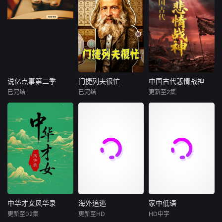
新波，丁大宁，郭
00后女孩吴小北惨
藩、谭嗣同、黄兴
风，到火车脱轨、
革也在重重阻碍下
影片以大陈岛
华，程依慕他们毕
遭“断崖式分手”，
等人才群体层层递
桥梁坍塌、核泄漏
无奈终止。片中运
垦荒历史为创作底
业于同一所大学。
失恋后的她在发疯
进的救国实践，清
与化学爆炸，每一
用场景还原、专家
色，在尊重历史真
他们和很多年轻人
和颓废中反复横
晰展现近代中国从
次毁灭背后，都隐
解读等形式，剖析
实性的前提下，以
一样，自以为是，
跳，终于决定反
救王朝、破帝制到
藏着肉眼无法察觉
楚国错失复兴机遇
年轻化、科技化的
敏感脆弱，没有被
击！小北跌跌撞撞
建共和的历史性转
的危险信号。2022
背后的政治博弈、
光影语言活化红色
认可的才华。他们
做完了“失恋后也不
折，折射出近代中
年汤加火山为何突
文化冲突与社会矛
记忆，生动诠释了
来自不同的地方，
必做的12件事”：改
国的深刻变革和中
然爆发？2023年毛
盾，展现楚国在历
“艰苦创业、奋发图
却有一个共同的愿
造自己、假装理
说亿点事第二季
门捷列夫很忙
中国古代悲情战神
说亿点事第二季
门捷列夫很忙
中国古代悲情战神
华传统文化的嬗变
伊岛大火如何在短
史浪潮中跌宕起
强、无私奉献、开
望“出人头地”。在
性、周旋于形形色
已完结
已完结
更新至2集
更新。
时间内吞噬整座城
伏，虽努力复兴却
未知
未知
未知
拓创新”的大陈岛垦
经过几段荒唐的创
色的异性之间……
镇？巴尔的摩大桥
最终走向衰落的悲
荒精神，斩获第五
业求职后，他们选
然而这一场大型失
奇闻大揭秘，社会
以著名化学家门捷
他们都有着让一个
倒塌前是否早有预
剧历程，为观众解
届亚洲国际青年电
择了逃离。从都市
恋展览，真的能带
冷知识科普。
列夫的动画形象为
时代为之颤抖的名
警？贝鲁特港口27
读那段波澜壮阔又
影展
到县城再到无人
她走出失恋吗？
串联，带领观众了
字。他们是战争的
50吨硝酸铵，又为
令人扼腕的历史。
区。这是一部关于
解元素发现的历
天才，是冷兵器时
何最终引发惊天爆
青年成长的故事，
史；认识对于宇宙
代最锋利的刃，是
炸？节目以紧张如
当他们面对婚姻，
和我们最为重要的
君王手中最沉重的
灾难大片般的叙
家庭，事业的时
氢、氧、碳、氮元
那张王牌。当王朝
事，逐层
候，他们依旧像没
素；领略有毒元素
倾覆、山河破碎之
有长大的孩子。可
的威力以及它们的
际，是他们在马背
时间不会听你解
功用；最活跃和最
上撑起了将倾的天
中华才女风华录
海外追逃
家中低语
中华才女风华录
海外追逃
家中低语
释，它已经熟练的
不活跃的金属、非
穹。然而，当硝烟
更新至02集
更新至HD
HD中字
将你送入人生的另
未知
程思
王泽霖
西娅姆·阿巴斯