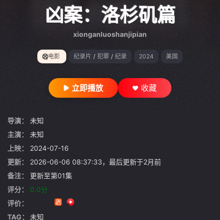
gt 0"}
凶案：洛杉矶篇
xionganluoshanjipian
电影
纪录片
/
犯罪
/
纪录
2024
美国
立即播放
收藏
导演：
未知
主演：
未知
上映：
2024-07-16
更新：
2026-06-06 08:37:33，最后更新于2月前
备注：
更新至第01集
评分：
0.0分
评价：
TAG：
未知