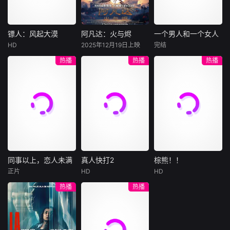
集。姜心羽遭人陷
一天会离奇死亡。
入一场为他量身打
害，只得与许雁真
他留下的3000万
造的“换命游戏”。
结盟，彼时银行欲
巨额遗产，让每个
豪华别墅、名车名
将国宝名画低价卖
人貌似都有犯罪动
表、神秘女友全部
镖人：风起大漠
阿凡达：火与烬
一个男人和一个女人
镖人：风起大漠
阿凡达：火与烬
一个男人和一个女人
给外国人，许雁真
机。警察毫无头绪
备齐，在陈伦的精
HD
2025年12月19日上映
完结
吴京
谢霆锋
萨姆·沃辛顿
黄渤
倪妮
凭借自身精湛画技
之时，羊群们决定
心打造下，刘全龙
热播
热播
热播
于适
佐伊·索尔达娜
周汉宁
仿造名画、偷天换
“不务正业”迈出牧
瞬间拥有顶配人
西格妮·韦弗
日。几经波折，两
场，追查牧羊人“躺
生。
大漠之上，镖人、
男人（黄渤
人联手在各方势力
平
官府、西域五大家
影片聚焦杰克·萨利
饰）和女人（倪妮
的夹缝间巧妙周
族等多方势力盘根
与奈蒂莉一家的命
饰）飞机同时落
旋，共历险阻，破
错节、暗潮涌动。
运起伏，在前作的
地，入住同一家酒
解重重困境。
“天字第二号逃犯”
情感余波之上，深
店，成为一墙之隔
刀马接下特殊押镖
刻描绘一个家族在
的邻居。不够隔音
任务，和同伴一起
战火中如何成长、
的房间暴露了男人
从西域护镖远赴长
并共同守护血脉相
和女人因生活暂停
安。不料，他们的
连的情感纽带的历
陷入的困境，健
同事以上，恋人未满
真人快打2
棕熊！！
同事以上，恋人未满
真人快打2
棕熊！！
护送对象竟是“天字
程，从而将故事推
康、家庭、婚姻、
正片
HD
HD
詹妮弗·洛佩兹
卡尔·厄本
铃木福
第一号逃犯”知世
向更具张力的全新
经济......成年人的生
热播
热播
布雷特·戈德斯坦
阿德莱恩·鲁道夫
郎……天下熙熙皆
维度。此外，潘多
活里从来没有“容
暂无内容
贝蒂·吉尔平
杰西卡·麦克娜美
为利来，各方势力
拉的全新领域也即
易”
闻风入局，抢镖厮
将揭晓
洛佩兹饰演的航空
过气好莱坞演
杀接连上演……
公司 和戈德斯坦饰
员强尼·凯奇（卡尔·