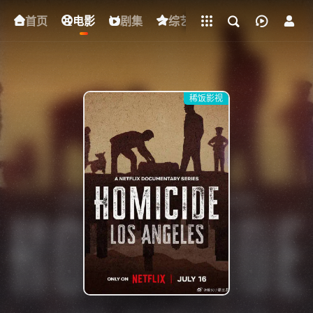
立即登录
首页
电影
下载客户端
剧集
综艺
动漫
短剧
稀饭影视
{if condition="$obj.vod_points