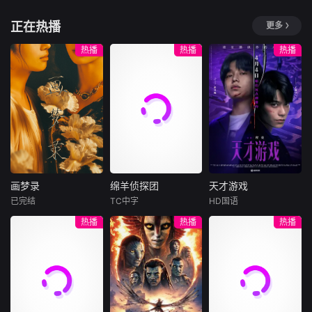
金属元素的特质；
散尽，当他们卸下
一个轨道。他们开
林星潼
玛丽昂·巴尔博
以及对人类
一身铠甲
《中华才女风华
始慌张，计划逃
正在热播
更多
埃娅·布特拉
录》是一部全景展
电诈头目陈一武潜
跑。像失恋的少女
示中国古代才女风
逃海外实施诈骗犯
重返突尼斯参
热播
热播
热播
一般，指责对方的
华的传记纪录片，
罪，为将其引渡回
加叔叔葬礼的莉莉
背叛，同时谁也无
项目以真实史料为
国，中方海外追逃
亚，面对对她巴黎
法忘记那些美好的
根基，采用艺术化
组长谭浩天与当地
生活尤其是感情生
时光。
讲述方式，运用古
警方合作，寻找掌
活一无所知的家
代美学镜头，展现
握犯罪证据的证人
人。当她决意查明
8位享有较高声誉
芦莉，在芦莉生死
叔叔猝死真相时，
的古代才女的风华
危急时，不惜生命
三代女性在缄默与
一生。
相救，争取到芦莉
传统交织的屋檐下
自首，揭穿陈一武
共同生活的秘密逐
画梦录
绵羊侦探团
天才游戏
的假身份，完成海
渐浮出水面。
画梦录
绵羊侦探团
天才游戏
外追逃任
已完结
TC中字
HD国语
代露娃
唐诗逸
休·杰克曼
彭昱畅
丁禹兮
热播
热播
热播
林柏叡
尼可拉斯·博朗
李蔓瑄
尼古拉斯·加利齐纳
民国的上海滩，身
穷途末路的天才少
怀绝技的孤女画师
牧羊人乔治
年刘全龙（彭昱畅
许雁真，意外与身
（休·杰克曼饰）最
饰），被偏执富家
陷危局的融汇银行
爱给羊群读侦探小
公子陈伦（丁禹兮
总账姜心羽产生交
说，没想到自己有
饰）选中，被迫踏