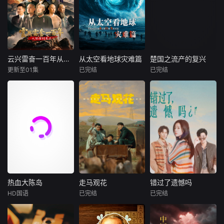
云兴雷奋一百年从陶澍到黄兴
从太空看地球灾难篇
楚国之流产的复兴
云兴雷奋一百年从陶澍到黄兴
从太空看地球灾难篇
楚国之流产的复兴
更新至01集
已完结
已完结
未知
未知
未知
该片从道光萧条引
当灾难发生时，来
深度聚焦楚国在历
发的社会危机开
自太空的“眼睛”，
史长河中几次试图
始，到1920年中国
能否比地面上的人
复兴却功亏一篑的
共产党成立前夕的
类更早发现真相？
关键节点。纪录片
百年中国历史，紧
《从太空看地球：
通过详实史料与生
扣中国从封建改良
灾难篇》将镜头升
动影像，回溯楚国
走向民主革命的时
至数百公里外的太
在面临内忧外患时
代转折，划分思想
空，借助卫星遥
的艰难挣扎。楚悼
启蒙、洋务自救、
感、热成像、雷达
王时期，吴起变法
维新变法、辛亥革
监测与地面调查，
曾给楚国带来富国
热血大陈岛
走马观花
错过了遗憾吗
热血大陈岛
走马观花
错过了遗憾吗
命四大叙事板块，
重新解析近年来震
强兵的曙光，却因
HD国语
已完结
已完结
袁浩瑜
琚子轩
李聪
庄达菲
王安宇
系统梳理中国近代
撼世界的重大灾
旧贵族势力反扑而
曹阳明珠
张越宁
白客
史上接续涌现的陶
难。从火山喷发、
夭折；楚怀王在
范事成
澍、魏源、曾国
海啸、野火与飓
位，屈原推动的改