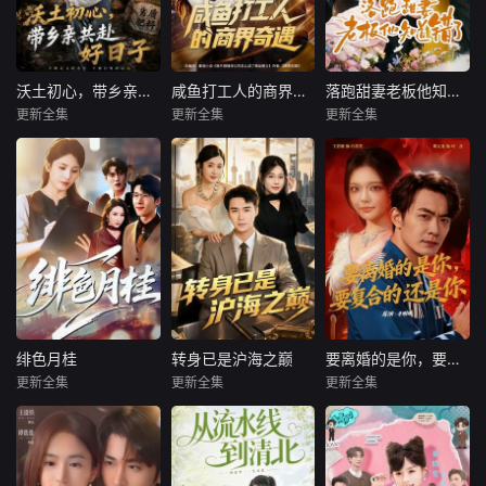
沃土初心，带乡亲共赴好日子
咸鱼打工人的商界奇遇
落跑甜妻老板他知道错了
沃土初心，带乡亲共赴好日子
咸鱼打工人的商界奇遇
落跑甜妻老板他知道错了
更新全集
更新全集
更新全集
宁温＆沈六一
刘瀚阳＆陈昕乔
韩品杰＆贾怡楠
暂无内容
暂无内容
暂无内容
绯色月桂
转身已是沪海之巅
要离婚的是你，要复合的还是你
绯色月桂
转身已是沪海之巅
要离婚的是你，要复合的还是你
更新全集
更新全集
更新全集
宋暖＆王裕博
宋哲伦＆陈丹
郑天龙＆王若妍
暂无内容
暂无内容
暂无内容