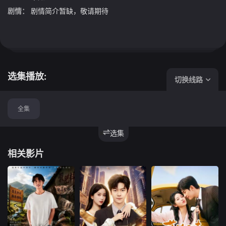
剧情：
剧情简介暂缺，敬请期待
选集播放:
切换线路
全集
选集
相关影片