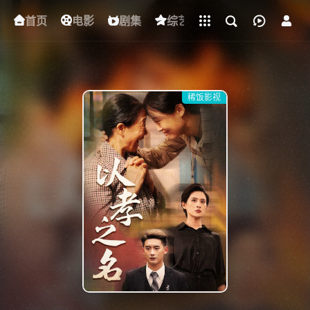
立即登录
首页
电影
下载客户端
剧集
综艺
动漫
短剧
稀饭影视
{if condition="$obj.vod_points