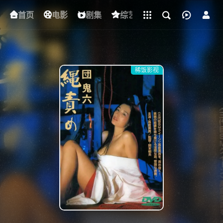
立即登录
首页
电影
下载客户端
剧集
综艺
动漫
短剧
稀饭影视
{if condition="$obj.vod_points