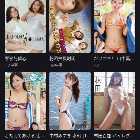
摩挲与倾心
秘密拍摄时间
だいすき！ 山中真由美 [BMAY-008]
摩挲与倾心
秘密拍摄时间
だいすき！ 山中真由美 [BMAY-008]
HD中字
HD中字
HD
Christy
松本菜奈实
未知
Imperial
明美美羽
作品紹介タレン
Chloe
并木塔子
ト： 山中真由美
Can'tgetenou
电影导演花
イメージメーカ
ghoffemaletofema
恋，收到儿时玩伴
ー： アイマック
leactionin"Kiss/Ki
兼名导须藤的墨西
スイメージレーベ
ss"?Here'safollow
哥拍片邀约。她惊
ル： &n
uphostedbytwooft
喜之余却感到不
hehottest
安，态度犹豫。这
让曾被花恋鼓励要
活得自由的挚友
こたえてあげる 山中真由美 [BMAY-004]
中村みずき 水幻 [TSDS-46086]
林田百加 ハイレグ天使が舞い降りた [TSDS-46072]
こたえてあげる 山中真由美 [BMAY-004]
中村みずき 水幻 [TSDS-46086]
林田百加 ハイレグ天使が舞い降りた [TSDS-46072]