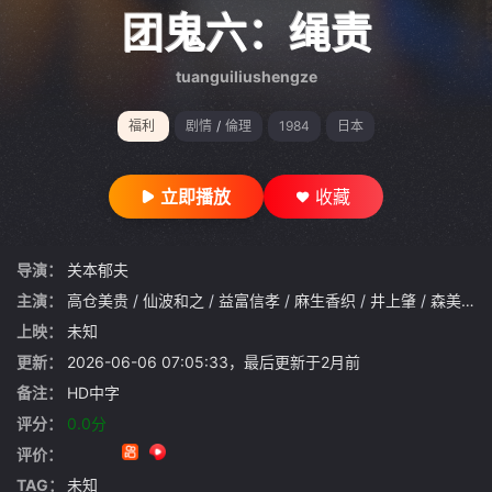
gt 0"}
团鬼六：绳责
tuanguiliushengze
福利
剧情
/
倫理
1984
日本
立即播放
收藏
导演：
关本郁夫
主演：
高仓美贵
/
仙波和之
/
益富信孝
/
麻生香织
/
井上肇
/
森美貴
/
上映：
未知
更新：
2026-06-06 07:05:33，最后更新于2月前
备注：
HD中字
评分：
0.0分
评价：
TAG：
未知