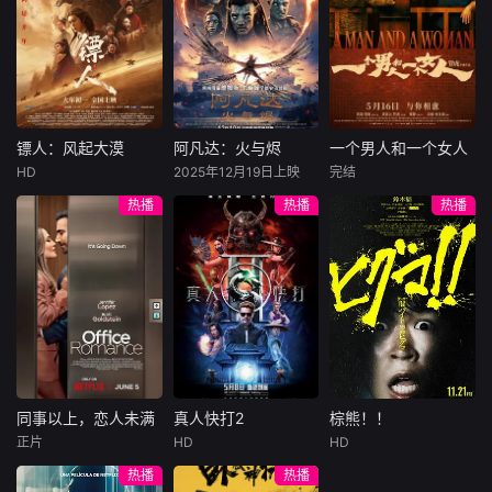
许雁真，意外与身
（休·杰克曼饰）最
饰），被偏执富家
陷危局的融汇银行
爱给羊群读侦探小
公子陈伦（丁禹兮
总账姜心羽产生交
说，没想到自己有
饰）选中，被迫踏
集。姜心羽遭人陷
一天会离奇死亡。
入一场为他量身打
害，只得与许雁真
他留下的3000万
造的“换命游戏”。
结盟，彼时银行欲
巨额遗产，让每个
豪华别墅、名车名
将国宝名画低价卖
人貌似都有犯罪动
表、神秘女友全部
镖人：风起大漠
阿凡达：火与烬
一个男人和一个女人
镖人：风起大漠
阿凡达：火与烬
一个男人和一个女人
给外国人，许雁真
机。警察毫无头绪
备齐，在陈伦的精
HD
2025年12月19日上映
完结
吴京
谢霆锋
萨姆·沃辛顿
黄渤
倪妮
凭借自身精湛画技
之时，羊群们决定
心打造下，刘全龙
热播
热播
热播
于适
佐伊·索尔达娜
周汉宁
仿造名画、偷天换
“不务正业”迈出牧
瞬间拥有顶配人
西格妮·韦弗
日。几经波折，两
场，追查牧羊人“躺
生。
大漠之上，镖人、
男人（黄渤
人联手在各方势力
平
官府、西域五大家
影片聚焦杰克·萨利
饰）和女人（倪妮
的夹缝间巧妙周
族等多方势力盘根
与奈蒂莉一家的命
饰）飞机同时落
旋，共历险阻，破
错节、暗潮涌动。
运起伏，在前作的
地，入住同一家酒
解重重困境。
“天字第二号逃犯”
情感余波之上，深
店，成为一墙之隔
刀马接下特殊押镖
刻描绘一个家族在
的邻居。不够隔音
任务，和同伴一起
战火中如何成长、
的房间暴露了男人
从西域护镖远赴长
并共同守护血脉相
和女人因生活暂停
安。不料，他们的
连的情感纽带的历
陷入的困境，健
同事以上，恋人未满
真人快打2
棕熊！！
同事以上，恋人未满
真人快打2
棕熊！！
护送对象竟是“天字
程，从而将故事推
康、家庭、婚姻、
正片
HD
HD
詹妮弗·洛佩兹
卡尔·厄本
铃木福
第一号逃犯”知世
向更具张力的全新
经济......成年人的生
热播
热播
布雷特·戈德斯坦
阿德莱恩·鲁道夫
郎……天下熙熙皆
维度。此外，潘多
活里从来没有“容
暂无内容