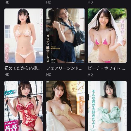
绫，对她的含糊其
HD
HD
HD
未知
未知
未知
辞感到不满，两人
的友谊也因此面临
作品紹介タレン
発売日： 2025/0
発売日： 2023/1
考验。
ト： 山中真由美
8/29製作年： --
2/22製作年： --
イメージメーカ
--収録時間： 8
--収録時間： 1
ー： アイマック
スイメージレーベ
ル： &n
初めてだから応援して 瀬名りのん [TSDS-43065]
フェアリーシンドローム (R18) メロディ・雛・マークス [TSDS-43067]
ピーチ・ホワイト 桃白美沙 [TSDS-43055]
初めてだから応援して 瀬名りのん [TSDS-43065]
フェアリーシンドローム (R18) メロディ・雛・マークス [TSDS-43067]
ピーチ・ホワイト 桃白美沙 [TSDS-43055]
HD
HD
HD
未知
未知
未知
発売日： 2026/0
配信開始日： 20
発売日： 2026/0
2/20製作年： --
26/02/19商品発売
1/23製作年： --
--収録時間： -
日： 2026/02/19
--収録時間： 1
収録時間： &nb