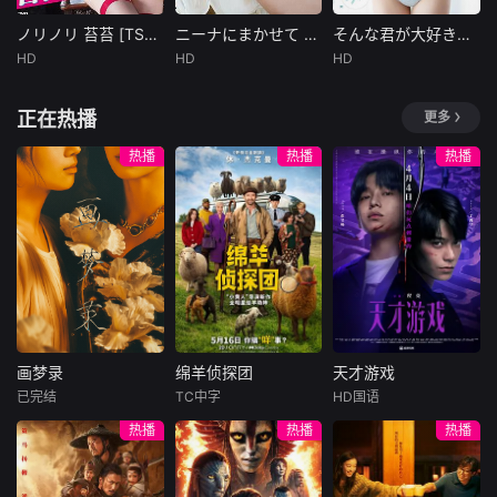
ノリノリ 苔苔 [TSDS-43066]
ニーナにまかせて 清水にな [TSDS-43064]
そんな君が大好きだよ ちゅっ！ 我妻ゆりか [TSDS-47003]
ノリノリ 苔苔 [TSDS-43066]
ニーナにまかせて 清水にな [TSDS-43064]
そんな君が大好きだよ ちゅっ！ 我妻ゆりか [TSDS-47003]
HD
HD
HD
未知
未知
未知
発売日： 2026/0
発売日： 2026/0
発売日： 2022/0
正在热播
更多
2/20製作年： --
2/20製作年： --
7/22製作年： --
--収録時間： -
--収録時間： -
--収録時間： 1
热播
热播
热播
画梦录
绵羊侦探团
天才游戏
画梦录
绵羊侦探团
天才游戏
已完结
TC中字
HD国语
代露娃
唐诗逸
休·杰克曼
彭昱畅
丁禹兮
热播
热播
热播
林柏叡
尼可拉斯·博朗
李蔓瑄
尼古拉斯·加利齐纳
民国的上海滩，身
穷途末路的天才少
怀绝技的孤女画师
牧羊人乔治
年刘全龙（彭昱畅