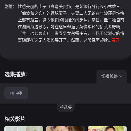
剧情：
性感美丽的圭子（高倉美貴饰）是某银行分行长小林雄三
（仙波和之饰）的续弦妻子，夫妻二人无论在年龄还是性格
上都有落差，这令他们的婚姻沉闷乏味。某日，圭子独自前
往湘南海边散心，她在这里邂逅了英俊年轻的拾荒者野崎
（井上はじめ饰）。青春男女勿需多言，一场干柴烈火的情
事随即在这无人海滩展开了。然而，这段经历却给...
展开
选集播放:
切换线路
HD中字
选集
相关影片