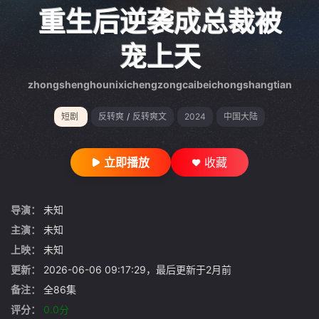
gt 0"}
重生后逆袭成总裁被
宠上天
zhongshenghounixichengzongcaibeichongshangtian
短剧
反转爽
/
反转爽文
2024
中国大陆
立即播放
收藏
导演：
未知
主演：
未知
上映：
未知
更新：
2026-06-06 09:17:29，最后更新于2月前
备注：
全86集
评分：
0.0分