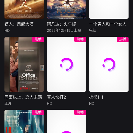
集。姜心羽遭人陷
一天会离奇死亡。
入一场为他量身打
害，只得与许雁真
他留下的3000万
造的“换命游戏”。
结盟，彼时银行欲
巨额遗产，让每个
豪华别墅、名车名
将国宝名画低价卖
人貌似都有犯罪动
表、神秘女友全部
镖人：风起大漠
阿凡达：火与烬
一个男人和一个女人
镖人：风起大漠
阿凡达：火与烬
一个男人和一个女人
给外国人，许雁真
机。警察毫无头绪
备齐，在陈伦的精
HD
2025年12月19日上映
完结
吴京
谢霆锋
萨姆·沃辛顿
黄渤
倪妮
凭借自身精湛画技
之时，羊群们决定
心打造下，刘全龙
热播
热播
热播
于适
佐伊·索尔达娜
周汉宁
仿造名画、偷天换
“不务正业”迈出牧
瞬间拥有顶配人
西格妮·韦弗
日。几经波折，两
场，追查牧羊人“躺
生。
大漠之上，镖人、
男人（黄渤
人联手在各方势力
平
官府、西域五大家
影片聚焦杰克·萨利
饰）和女人（倪妮
的夹缝间巧妙周
族等多方势力盘根
与奈蒂莉一家的命
饰）飞机同时落
旋，共历险阻，破
错节、暗潮涌动。
运起伏，在前作的
地，入住同一家酒
解重重困境。
“天字第二号逃犯”
情感余波之上，深
店，成为一墙之隔
刀马接下特殊押镖
刻描绘一个家族在
的邻居。不够隔音
任务，和同伴一起
战火中如何成长、
的房间暴露了男人
从西域护镖远赴长
并共同守护血脉相
和女人因生活暂停
安。不料，他们的
连的情感纽带的历
陷入的困境，健
同事以上，恋人未满
真人快打2
棕熊！！
同事以上，恋人未满
真人快打2
棕熊！！
护送对象竟是“天字
程，从而将故事推
康、家庭、婚姻、
正片
HD
HD
詹妮弗·洛佩兹
卡尔·厄本
铃木福
第一号逃犯”知世
向更具张力的全新
经济......成年人的生
热播
热播
布雷特·戈德斯坦
阿德莱恩·鲁道夫
郎……天下熙熙皆
维度。此外，潘多
活里从来没有“容
暂无内容
贝蒂·吉尔平
杰西卡·麦克娜美
为利来，各方势力
拉的全新领域也即
易”
闻风入局，抢镖厮
将揭晓
洛佩兹饰演的航空
过气好莱坞演
杀接连上演……