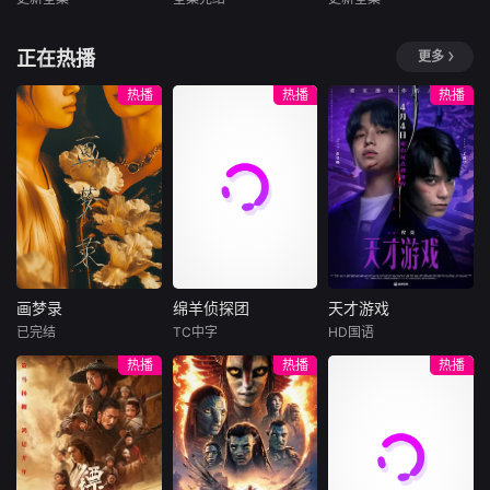
周子若＆振宇
王梓亦
马倩倩
翟兆星＆宋宇欣
刚刚与战友经历了
一场殊死之战，疲
暂无内容
暂无简介
暂无内容
正在热播
更多
惫
热播
热播
热播
画梦录
绵羊侦探团
天才游戏
画梦录
绵羊侦探团
天才游戏
已完结
TC中字
HD国语
代露娃
唐诗逸
休·杰克曼
彭昱畅
丁禹兮
热播
热播
热播
林柏叡
尼可拉斯·博朗
李蔓瑄
尼古拉斯·加利齐纳
民国的上海滩，身
穷途末路的天才少
怀绝技的孤女画师
牧羊人乔治
年刘全龙（彭昱畅
许雁真，意外与身
（休·杰克曼饰）最
饰），被偏执富家
陷危局的融汇银行
爱给羊群读侦探小
公子陈伦（丁禹兮
总账姜心羽产生交
说，没想到自己有
饰）选中，被迫踏