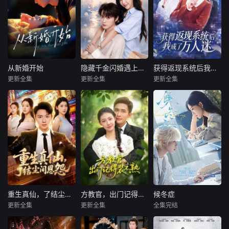
从新婚开始
隐藏千金闪婚遇上裴先生
获得返现系统后我成了万人迷
从新婚开始
隐藏千金闪婚遇上裴先生
获得返现系统后我成了万人迷
更新全集
更新全集
更新全集
陈瑞丰＆郑晨雨
王雅清＆朱城玮
孙蔚琳＆魏胜奇
暂无内容
暂无内容
暂无内容
重生真仙，了结尘间恩怨
方教官，出门记得装不熟
候冬症
重生真仙，了结尘间恩怨
方教官，出门记得装不熟
候冬症
更新全集
更新全集
全集完结
汪克强＆田诗园
管怡欣＆鲍李宁＆江路祺
吴添豪
侯呈玥
暂无内容
暂无内容
暂无简介