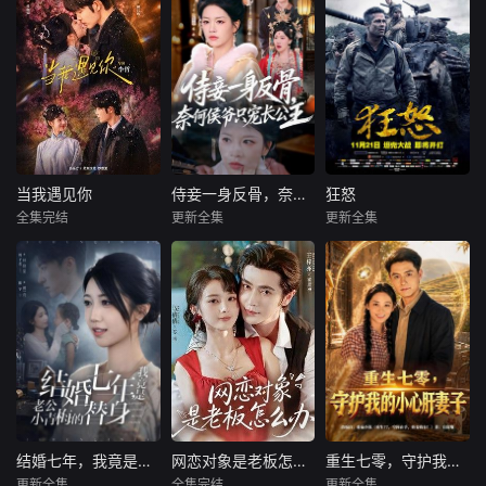
当我遇见你
侍妾一身反骨，奈何侯爷只宠长公主
狂怒
当我遇见你
侍妾一身反骨，奈何侯爷只宠长公主
狂怒
全集完结
更新全集
更新全集
王晨鹏
田甜一
宾淑贤＆刘泳辰
布拉德·皮特
希亚·拉博夫
暂无简介
暂无内容
罗根·勒曼
1945年4月，德国
纳粹已成强弩之
末，第二次世界大
战即将落下帷幕，
战火正转向德国本
土。绰号“战争老
爹”的坦克小队队长
唐·柯利尔（布拉德·
结婚七年，我竟是老公小青梅的替身
网恋对象是老板怎么办
重生七零，守护我的小心肝妻子
结婚七年，我竟是老公小青梅的替身
网恋对象是老板怎么办
重生七零，守护我的小心肝妻子
皮特 Brad Pitt 饰）
更新全集
全集完结
更新全集