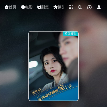
立即登录
首页
电影
下载客户端
剧集
综艺
动漫
短剧
稀饭影视
{if condition="$obj.vod_points