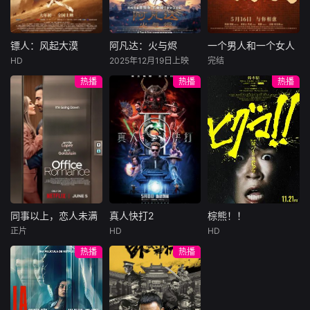
集。姜心羽遭人陷
一天会离奇死亡。
入一场为他量身打
害，只得与许雁真
他留下的3000万
造的“换命游戏”。
结盟，彼时银行欲
巨额遗产，让每个
豪华别墅、名车名
将国宝名画低价卖
人貌似都有犯罪动
表、神秘女友全部
镖人：风起大漠
阿凡达：火与烬
一个男人和一个女人
镖人：风起大漠
阿凡达：火与烬
一个男人和一个女人
给外国人，许雁真
机。警察毫无头绪
备齐，在陈伦的精
HD
2025年12月19日上映
完结
吴京
谢霆锋
萨姆·沃辛顿
黄渤
倪妮
凭借自身精湛画技
之时，羊群们决定
心打造下，刘全龙
热播
热播
热播
于适
佐伊·索尔达娜
周汉宁
仿造名画、偷天换
“不务正业”迈出牧
瞬间拥有顶配人
西格妮·韦弗
日。几经波折，两
场，追查牧羊人“躺
生。
大漠之上，镖人、
男人（黄渤
人联手在各方势力
平
官府、西域五大家
影片聚焦杰克·萨利
饰）和女人（倪妮
的夹缝间巧妙周
族等多方势力盘根
与奈蒂莉一家的命
饰）飞机同时落
旋，共历险阻，破
错节、暗潮涌动。
运起伏，在前作的
地，入住同一家酒
解重重困境。
“天字第二号逃犯”
情感余波之上，深
店，成为一墙之隔
刀马接下特殊押镖
刻描绘一个家族在
的邻居。不够隔音
任务，和同伴一起
战火中如何成长、
的房间暴露了男人
从西域护镖远赴长
并共同守护血脉相
和女人因生活暂停
安。不料，他们的
连的情感纽带的历
陷入的困境，健
同事以上，恋人未满
真人快打2
棕熊！！
同事以上，恋人未满
真人快打2
棕熊！！
护送对象竟是“天字
程，从而将故事推
康、家庭、婚姻、
正片
HD
HD
詹妮弗·洛佩兹
卡尔·厄本
铃木福
第一号逃犯”知世
向更具张力的全新
经济......成年人的生
热播
热播
布雷特·戈德斯坦
阿德莱恩·鲁道夫
郎……天下熙熙皆
维度。此外，潘多
活里从来没有“容
暂无内容
贝蒂·吉尔平
杰西卡·麦克娜美
为利来，各方势力
拉的全新领域也即
易”
闻风入局，抢镖厮
将揭晓
洛佩兹饰演的航空
过气好莱坞演
杀接连上演……
公司 和戈德斯坦饰
员强尼·凯奇（卡尔·