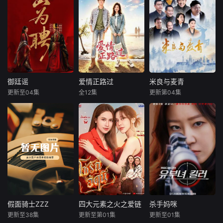
五个相互独
豪爽重情的私盐贩
《九门》讲述了长
荆棘，玫瑰终将滴
立，又彼此呼应的
子赵凌虽出身草
沙风云再起之时，
血盛开。
故事——用一场精
莽，却心怀壮志，
张启山（陈伟霆
心策划的“夏令营”
他结识了遭人诬陷
饰）与吴老狗（曾
完成复仇的受害
私通的世家名媛小
舜晞 饰）强强联
者；临终前与遗憾
姐傅庭芸，被迫一
手，携手霍仙姑
和解的“无用之
起逃亡，二人历经
（陈瑶 饰）与九门
人”；共享同一具躯
家族与朝廷的重重
诸人共赴冒险奇
体的人格“刮刮
考验，与命运抗
局。一桩401部队
御廷谣
爱情正路过
米良与麦青
御廷谣
爱情正路过
米良与麦青
乐”；病床前不离不
争，终成传奇良
的神秘失踪事件，
更新至04集
全12集
更新第04集
吴谨言
陈哲远
向甜
陈禹锋
来喜
瑛子
弃的“紧急联络
缘。
牵出百年尘封的惊
梁永棋
赵波
人”；产后抑郁中自
天秘辛。生死抉
《爱情正路
我摧毁的“
择、兄弟之情、门
改编自行烟烟
过》由广东局选
一根网线连接了中
派担当与家国大义
的同名小说。孟廷
送，岭南文化传媒
国鹿鸣村和英国牛
相互交织。九门众
辉，大平王朝有史
（广东）有限公司
津，麦香通过视频
人用热血和牺牲，
以来个以女子进士
出品，10分钟*12
向米良宣告：婚不
守护家园，共渡难
科三元及第入翰林
集，取景地为云南
结了。鹿鸣村开了
关。
院的奇女子。十年
昆明滇池、海埂大
锅，村民大骂麦香
前的她被他从死人
坝等，讲述了两个
是叛徒。麦香是婚
堆里救出来，蓬头
性格迥异、生活经
前体检查出不孕
垢面口齿不清。十
历不同的都市青年
症，从此走上虐心
假面骑士ZZZ
四大元素之火之爱链
杀手妈咪
假面骑士ZZZ
四大元素之火之爱链
杀手妈咪
年后的她才学满
男女，在昆明旅行
旅途。米良火速回
更新至38集
更新至第01集
更新至01集
今井龙太郎
米琳·多克蒂安
孔晓振
郑浚远