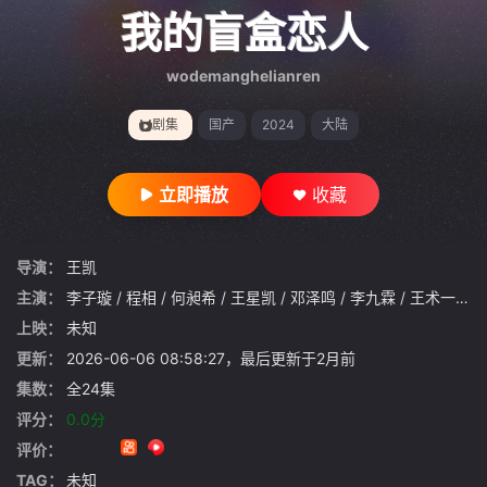
gt 0"}
我的盲盒恋人
wodemanghelianren
剧集
国产
2024
大陆
立即播放
收藏
导演：
王凯
主演：
李子璇
/
程相
/
何昶希
/
王星凯
/
邓泽鸣
/
李九霖
/
王术一
/
杨
上映：
未知
更新：
2026-06-06 08:58:27，最后更新于2月前
集数：
全24集
评分：
0.0分
评价：
TAG：
未知