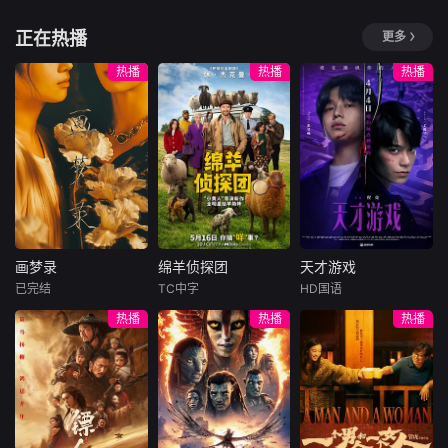
腹、冠盖众人，于
中彼此治愈与成长
国，麦香有苦说不
堀口真帆
甘缇拉·瓦查拉塔沙那库
李相二
女子进士科上大方
的爱情故
出。米良不再相信
正在热播
更多
三岛健太
异彩，成为
情感，空虚
年轻的百万继承人
改编自同名漫
万津莫。自称是过
Achima再次与童年
画。35岁的俞宝娜
热播
热播
热播
着平淡无奇的日常
时期的死敌Kaprao
过着相夫教子的普
生活的普通好青
相逢。在两人的关
通生活。表面上她
年，但凭借能够自
系中，一方如同炽
看起来温顺和善，
由操控梦境的清醒
热的火焰，另一方
还很怕婆婆，真实
梦能力，每当入睡
如同让火烧得更猛
身份却是4年前突
就会成为无敌的特
的油，她们的关系
然隐退的杀手“翠
工！在梦境中为拯
会像曾经一样再次
鸟”。产假结束后，
救被囚禁的女主角·
破裂，还是擦出爱
她又开始执行各种
宁梦而大显身手。
的火花？
暗杀任务，目标都
画梦录
绵羊侦探团
天才游戏
然而，企图将&quo
是那些危害社会的
画梦录
绵羊侦探团
天才游戏
t;噩梦&quot;
败类
已完结
TC中字
HD国语
代露娃
唐诗逸
休·杰克曼
彭昱畅
丁禹兮
热播
热播
热播
林柏叡
尼可拉斯·博朗
李蔓瑄
尼古拉斯·加利齐纳
民国的上海滩，身
穷途末路的天才少
怀绝技的孤女画师
牧羊人乔治
年刘全龙（彭昱畅
许雁真，意外与身
（休·杰克曼饰）最
饰），被偏执富家
陷危局的融汇银行
爱给羊群读侦探小
公子陈伦（丁禹兮
总账姜心羽产生交
说，没想到自己有
饰）选中，被迫踏