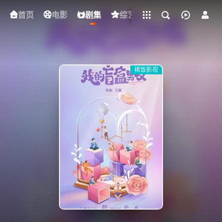
立即登录
首页
电影
下载客户端
剧集
综艺
动漫
短剧
稀饭影视
{if condition="$obj.vod_points