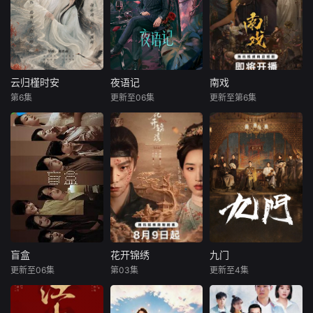
云归槿时安
夜语记
南戏
云归槿时安
夜语记
南戏
第6集
更新至06集
更新至第6集
张景昀
胡亦瑶
李汶翰
鹤男
张景昀
赵奂然
孙思凡
吉舒亦
讲述了黎安城大郡
主棠溪槿与烈云峥
出身贫寒的酿酒师
暂无简介
之间曲折动人的情
叶小唯遭遇爱人程
感，以及他们在复
桉、恩师林晚媚的
杂局势中坚守初
双重背叛。她从恨
心、勇敢面对困难
意中涅槃重生，借
的爱情故事。通过
私生女桑落的身份
剧中主人公在成长
入住程家。她步步
的道路上，经历复
为营，周旋在各怀
杂的人物关系和情
心思的豪门众人
盲盒
花开锦绣
九门
盲盒
花开锦绣
九门
感变化，无论命运
间，引猎物上钩。
更新至06集
第03集
更新至4集
于雯
王艺哲
丁禹兮
邓恩熙
陈伟霆
陈瑶
如何捉弄，真正的
叶小唯的人生始于
王泓鑫
尤靖茹
曾舜晞
力量皆来
22岁的盛夏，终于
22岁的寒冬。踏过