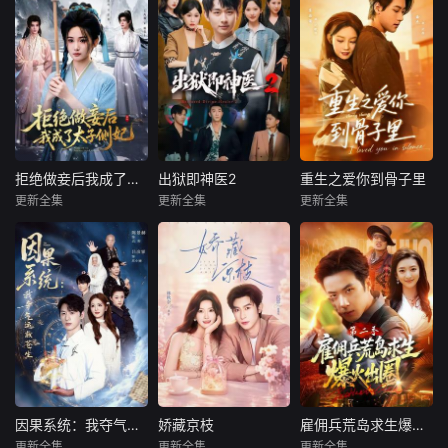
拒绝做妾后我成了太子侧妃
出狱即神医2
重生之爱你到骨子里
拒绝做妾后我成了太子侧妃
出狱即神医2
重生之爱你到骨子里
更新全集
更新全集
更新全集
李俊辰＆马珺珂
陈柄希＆周沁桐
谢杰＆肖涵语
暂无内容
暂无内容
暂无内容
因果系统：我夺气运救苍生
娇藏京枝
雇佣兵荒岛求生爆火出圈第二季
因果系统：我夺气运救苍生
娇藏京枝
雇佣兵荒岛求生爆火出圈第二季
更新全集
更新全集
更新全集