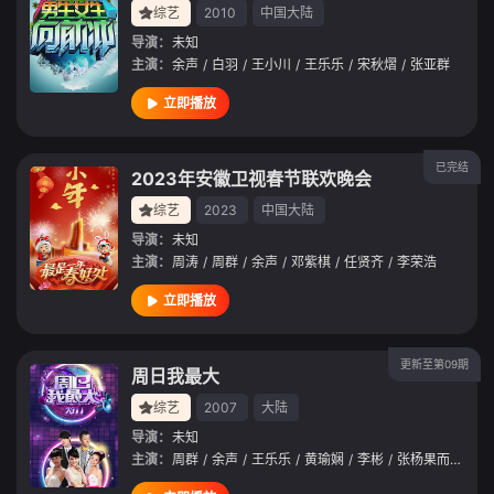
综艺
2010
中国大陆
导演：
未知
主演：
余声
/
白羽
/
王小川
/
王乐乐
/
宋秋熠
/
张亚群
立即播放
已完结
2023年安徽卫视春节联欢晚会
综艺
2023
中国大陆
导演：
未知
主演：
周涛
/
周群
/
余声
/
邓紫棋
/
任贤齐
/
李荣浩
立即播放
更新至第09期
周日我最大
综艺
2007
大陆
导演：
未知
主演：
周群
/
余声
/
王乐乐
/
黄瑜娴
/
李彬
/
张杨果而
/
邱蔷