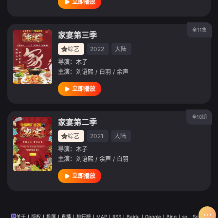
立即播放
全11集
家宴第三季
综艺
2022
大陆
导演：
木子
主演：
刘语熙
/
白羽
/
余声
立即播放
全10期
家宴第二季
综艺
2021
大陆
导演：
木子
主演：
刘语熙
/
余声
/
白羽
立即播放
关于
版权
投屏
直播
排行榜
MAP
RSS
Baidu
Google
Bing
so
Sogou