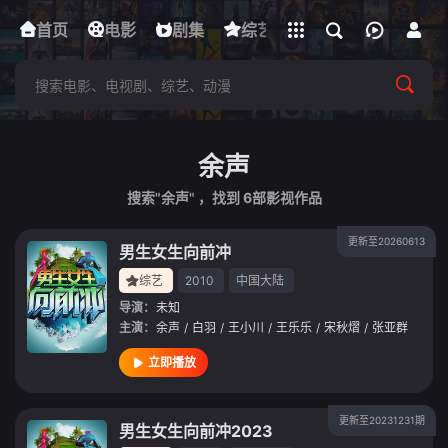
立即登录
首页
电影
下载客户端
剧集
综艺
动漫
短剧
余声
搜索"余声" ，找到
6
部影视作品
更新至20260613
男生女生向前冲
综艺
2010
中国大陆
导演：
未知
主演：
余声
/
白羽
/
王小川
/
王乐乐
/
宋秋熠
/
张亚群
立即播放
更新至20231231期
男生女生向前冲2023