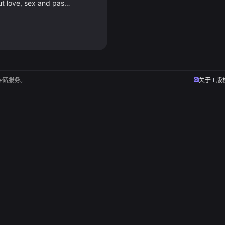
Billed as a story about love, sex and passion – a reflection of the meaning of life and the relentl
存储服务。
关于
版