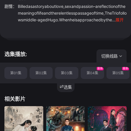
剧情：
Billedasastoryaboutlove,sexandpassion–areflectionofthe
meaningoflifeandtherelentlesspassageoftime,TheTriofollo
wsmiddle-agedHugo.Whenheisapproachedbythe...
展开
选集播放:
切换线路
最新
最新
第01集
第02集
第03集
第04集
第05集
选集
相关影片