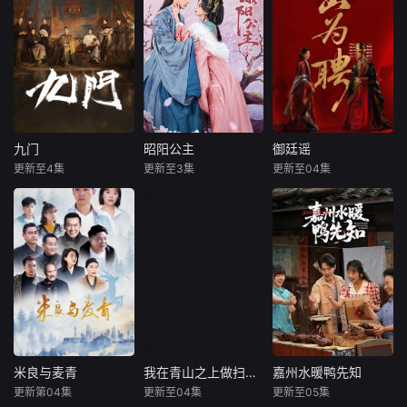
暂无简介
五个相互独
本剧讲述了90
荆棘，玫瑰终将滴
立，又彼此呼应的
年代末，怒河市刑
血盛开。
故事——用一场精
侦支队在无普及监
心策划的“夏令营”
控、无DNA鉴定技
完成复仇的受害
术的支持下，通过
者；临终前与遗憾
摸排、勘查等传统
和解的“无用之
刑侦手段，接连破
人”；共享同一具躯
获数起重案要案的
体的人格“刮刮
艰难过程。案件设
九门
昭阳公主
御廷谣
九门
昭阳公主
御廷谣
乐”；病床前不离不
计采用“积案牵现
更新至4集
更新至3集
更新至04集
陈伟霆
陈瑶
演员表
吴谨言
陈哲远
弃的“紧急联络
案”模式，以粗粝的
曾舜晞
（按姓氏笔画排序）
梁永棋
人”；产后抑郁中自
90年代质感为基调
领衔主演
我摧毁的“
《九门》讲述了长
改编自行烟烟
沙风云再起之时，
《昭阳公主》由上
的同名小说。孟廷
张启山（陈伟霆
海宽娱数码科技有
辉，大平王朝有史
饰）与吴老狗（曾
限公司出品。改编
以来个以女子进士
舜晞 饰）强强联
自晋江文学城小说
科三元及第入翰林
手，携手霍仙姑
《平阳公主》，原
院的奇女子。十年
（陈瑶 饰）与九门
著：青帷。寒门沈
前的她被他从死人
诸人共赴冒险奇
孝一心苦读只为入
堆里救出来，蓬头
局。一桩401部队
朝为官，查清父亲
垢面口齿不清。十
米良与麦青
我在青山之上做扫地担当
嘉州水暖鸭先知
米良与麦青
我在青山之上做扫地担当
嘉州水暖鸭先知
的神秘失踪事件，
死因，却因意外与
年后的她才学满
更新第04集
更新至04集
更新至05集
来喜
瑛子
未知
白靖筠
赵焕东