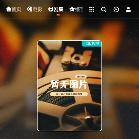
立即登录
首页
电影
下载客户端
剧集
综艺
动漫
短剧
稀饭影视
{if condition="$obj.vod_points