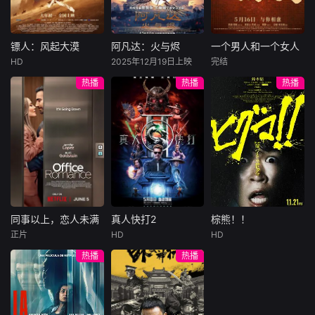
集。姜心羽遭人陷
一天会离奇死亡。
入一场为他量身打
害，只得与许雁真
他留下的3000万
造的“换命游戏”。
结盟，彼时银行欲
巨额遗产，让每个
豪华别墅、名车名
将国宝名画低价卖
人貌似都有犯罪动
表、神秘女友全部
镖人：风起大漠
阿凡达：火与烬
一个男人和一个女人
镖人：风起大漠
阿凡达：火与烬
一个男人和一个女人
给外国人，许雁真
机。警察毫无头绪
备齐，在陈伦的精
HD
2025年12月19日上映
完结
吴京
谢霆锋
萨姆·沃辛顿
黄渤
倪妮
凭借自身精湛画技
之时，羊群们决定
心打造下，刘全龙
热播
热播
热播
于适
佐伊·索尔达娜
周汉宁
仿造名画、偷天换
“不务正业”迈出牧
瞬间拥有顶配人
西格妮·韦弗
日。几经波折，两
场，追查牧羊人“躺
生。
大漠之上，镖人、
男人（黄渤
人联手在各方势力
平
官府、西域五大家
影片聚焦杰克·萨利
饰）和女人（倪妮
的夹缝间巧妙周
族等多方势力盘根
与奈蒂莉一家的命
饰）飞机同时落
旋，共历险阻，破
错节、暗潮涌动。
运起伏，在前作的
地，入住同一家酒
解重重困境。
“天字第二号逃犯”
情感余波之上，深
店，成为一墙之隔
刀马接下特殊押镖
刻描绘一个家族在
的邻居。不够隔音
任务，和同伴一起
战火中如何成长、
的房间暴露了男人
从西域护镖远赴长
并共同守护血脉相
和女人因生活暂停
安。不料，他们的
连的情感纽带的历
陷入的困境，健
同事以上，恋人未满
真人快打2
棕熊！！
同事以上，恋人未满
真人快打2
棕熊！！
护送对象竟是“天字
程，从而将故事推
康、家庭、婚姻、
正片
HD
HD
詹妮弗·洛佩兹
卡尔·厄本
铃木福
第一号逃犯”知世
向更具张力的全新
经济......成年人的生
热播
热播
布雷特·戈德斯坦
阿德莱恩·鲁道夫
郎……天下熙熙皆
维度。此外，潘多
活里从来没有“容
暂无内容
贝蒂·吉尔平
杰西卡·麦克娜美
为利来，各方势力
拉的全新领域也即
易”
闻风入局，抢镖厮
将揭晓
洛佩兹饰演的航空
过气好莱坞演
杀接连上演……
公司 和戈德斯坦饰
员强尼·凯奇（卡尔·