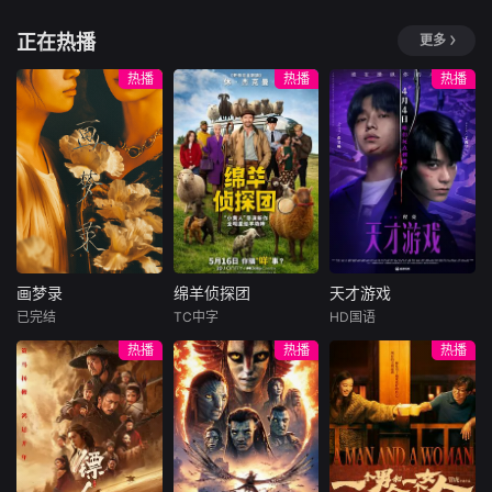
牵出百年尘封的惊
昭阳公主李述一夜
腹、冠盖众人，于
赵波
侯东
天秘辛。生死抉
春风后又被其弃
女子进士科上大方
21世纪“中国版霍格
正在热播
更多
择、兄弟之情、门
之。不久后他高中
异彩，成为
一根网线连接了中
沃茨”青山清修学院
不愿继承甜皮鸭家
派担当与家国大义
状元，新考鹿鸣宴
国鹿鸣村和英国牛
里，乐天派吊车尾
业的coser少女赵
热播
热播
热播
相互交织。九门众
沈孝面圣，第一道
津，麦香通过视频
王二（人送外号“扫
小柔，与母争吵后
人用热血和牺牲，
奏疏就是弹劾这位
向米良宣告：婚不
地担当”）与高冷全
被对手卢晓晓撞
守护家园，共渡难
“骄奢淫逸”的公
结了。鹿鸣村开了
能天才许芝兰，上
倒，双双穿越至80
关。
主......两人从相杀到
锅，村民大骂麦香
演了一段啼笑皆非
年代嘉州。卢晓晓
相惜，相互欣赏生
是叛徒。麦香是婚
的成长故事。王二
同行而至，二人以
出情愫。从对立到
前体检查出不孕
沉迷网文、课业垫
现代思维展开事业
联手，沈孝助公主
症，从此走上虐心
底，却因善良纯真
情感博弈。赵小柔
挣脱枷锁，两人在
旅途。米良火速回
打动了许芝兰，在
偶遇年轻父母，亲
并肩对抗的路上，
国，麦香有苦说不
其帮助下转入体
历赵鸭子从摆摊到
意识到这阶级之争
画梦录
绵羊侦探团
天才游戏
出。米良不再相信
名吃的艰辛，用现
画梦录
绵羊侦探团
天才游戏
背后的症结：只有
情感，空虚
代模
已完结
TC中字
HD国语
国泰民安才能有个
代露娃
唐诗逸
休·杰克曼
彭昱畅
丁禹兮
热播
热播
热播
人命运的安好。
林柏叡
尼可拉斯·博朗
李蔓瑄
尼古拉斯·加利齐纳
民国的上海滩，身
穷途末路的天才少
怀绝技的孤女画师
牧羊人乔治
年刘全龙（彭昱畅
许雁真，意外与身
（休·杰克曼饰）最
饰），被偏执富家
陷危局的融汇银行
爱给羊群读侦探小
公子陈伦（丁禹兮
总账姜心羽产生交
说，没想到自己有
饰）选中，被迫踏