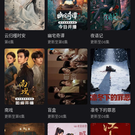
云归槿时安
幽宅奇谭
夜语记
云归槿时安
幽宅奇谭
夜语记
第6集
更新至第6集
更新至06集
张景昀
胡亦瑶
应灏铭
朱娅
李汶翰
鹤男
肖东昊
孙思凡
讲述了黎安城大郡
主棠溪槿与烈云峥
民国时期，江淮与
出身贫寒的酿酒师
之间曲折动人的情
迅哥组成说书班
叶小唯遭遇爱人程
感，以及他们在复
子，偶遇“白天人住
桉、恩师林晚媚的
杂局势中坚守初
屋，晚上鬼占房”的
双重背叛。她从恨
心、勇敢面对困难
阴阳宅，江淮被掳
意中涅槃重生，借
的爱情故事。通过
走配“阴婚”。他与
私生女桑落的身份
剧中主人公在成长
女探长穆英搭档，
入住程家。她步步
的道路上，经历复
侦破阎王娶亲、五
为营，周旋在各怀
杂的人物关系和情
鬼运财、木偶杀
心思的豪门众人
南戏
盲盒
凛冬下的罪恶
南戏
盲盒
凛冬下的罪恶
感变化，无论命运
人、花妖勾魂、吊
间，引猎物上钩。
更新至第6集
更新至06集
更新至08集
张景昀
赵奂然
于雯
王艺哲
张睿
吴昊宸
如何捉弄，真正的
灯行刺、古井索命
叶小唯的人生始于
吉舒亦
王泓鑫
王大奇
力量皆来
的凶宅奇案。
22岁的盛夏，终于
22岁的寒冬。踏过