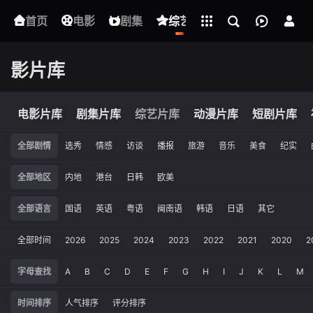
立即登录
首页
电影
下载客户端
剧集
综艺
动漫
短剧
影片库
电影片库
剧集片库
综艺片库
动漫片库
短剧片库
全部剧情
选秀
情感
访谈
播报
旅游
音乐
美食
纪实
全部地区
内地
港台
日韩
欧美
全部语言
国语
英语
粤语
闽南语
韩语
日语
其它
全部时间
2026
2025
2024
2023
2022
2021
2020
2
字母查找
A
B
C
D
E
F
G
H
I
J
K
L
M
时间排序
人气排序
评分排序