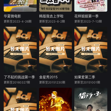
二的顶级豪华音乐
邀请到国内人气超
盛宴。
高的明星夫妻档张
智霖、袁咏仪；田
亮、叶一茜；何
华夏微电影
韩版我去上学啦
花样姐姐第一季
华夏微电影
韩版我去上学啦
花样姐姐第一季
洁、赫子铭加盟，
更新至2023-4-26期
更新至2023-6-2期
更新至2023-7-13期
未知
未知
未知
考虑到全程在韩国
拍摄的节目设定，
华夏微电影20150
我去上学啦201511
花样姐姐 2015053
邀请到在中国拥有
421，如果树知道
03，誉恩霹雳复仇
1。
庞大粉丝群体的金
（上）。
康男光脚绕校园。
希澈作为固定主持
人，大有一举网罗
中韩粉丝之势。
了不起的挑战第一季
金星秀2015
如果爱第二季
了不起的挑战第一季
金星秀2015
如果爱第二季
更新至20160327期
更新至20151230期
更新至20151001期
未知
未知
未知
《了不起的挑战》
《金星秀》是一档
《如果爱》是湖北
是以韩国国民综艺
全新的大型时尚文
卫视的一档明星恋
《无限挑战》为创
化脱口秀节目。麻
爱真人秀。三对明
作蓝本，乐嘉、撒
辣毒舌评审金星一
星情侣：李光洙 熊