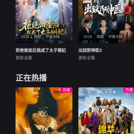
2026
短剧
中国大陆
2026
短剧
中国大陆
拒绝做妾后我成了太子侧妃
拒绝做妾后我成了太子侧妃
出狱即神医2
出狱即神医2
更新全集
更新全集
李俊辰＆马珺珂
陈柄希＆周沁桐
暂无内容
暂无内容
正在热播
热播
热播