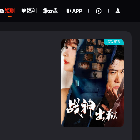
立即登录
短剧
福利
云盘
APP
稀饭影视
{if condition="$obj.vod_points
gt 0"}