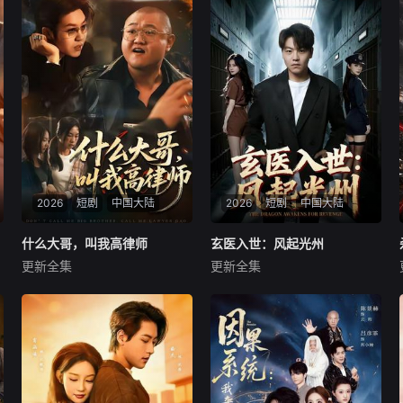
2026
短剧
中国大陆
2026
短剧
中国大陆
什么大哥，叫我高律师
什么大哥，叫我高律师
玄医入世：风起光州
玄医入世：风起光州
更新全集
更新全集
高峰＆胡柯
苏宇＆吕洁
暂无内容
暂无内容