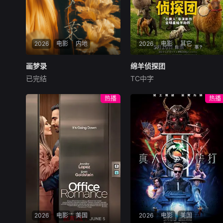
2026
电影
内地
2026
电影
其它
画梦录
画梦录
绵羊侦探团
绵羊侦探团
已完结
TC中字
代露娃
唐诗逸
林柏叡
休·杰克曼
尼可拉斯·博朗
尼古拉斯·加利齐纳
民国的上海滩，身怀绝技的孤
热播
热播
女画师许雁真，意外与身陷危
牧羊人乔治（休·杰克曼
局的融汇银行总账姜心羽产生
饰）最爱给羊群读侦探小说，
交集。姜心羽遭人陷害，只得
没想到自己有一天会离奇死
与许雁真结盟，彼时银行欲将
亡。他留下的3000万巨额遗
国宝名画低价卖给外国人，许
产，让每个人貌似都有犯罪动
雁真凭借自身精湛画技仿造名
机。警察毫无头绪之时，羊群
画、偷天换日。几经波折，两
们决定“不务正业”迈出牧场，
人联手在各方势力的夹缝间巧
追查牧羊人“躺平
妙周旋，共历险阻，破解重重
困境。
2026
电影
美国
2026
电影
美国