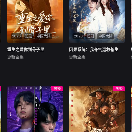
2026
短剧
中国大陆
2026
短剧
中国大陆
重生之爱你到骨子里
重生之爱你到骨子里
因果系统：我夺气运救苍生
因果系统：我夺气运救苍生
更新全集
更新全集
谢杰＆肖涵语
陈景赫＆吕彦霏
暂无内容
暂无内容
热播
热播