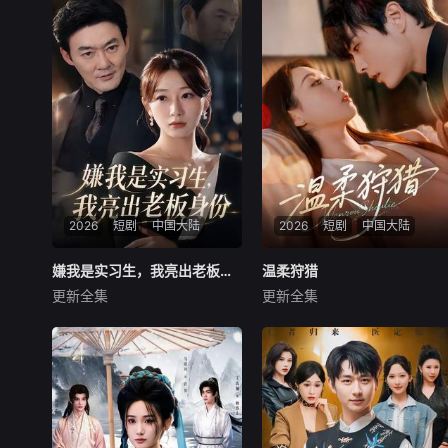
2026
短剧
中国大陆
2026
短剧
中国大陆
嫌我是实习生，我亮出老板身份
嫌我是实习生，我亮出老板身份
温柔狩猎
温柔狩猎
更新全集
更新全集
沈鸿运＆刘亚倩
王楠＆赵婧祎
暂无内容
暂无内容