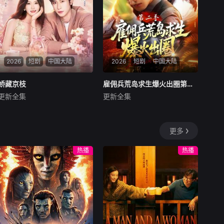
2026
短剧
中国大陆
2026
短剧
中国大陆
娇藏京枝
娇藏京枝
雇佣兵荒岛求生爆火出圈第二季
雇佣兵荒岛求生爆火出圈第二季
更新全集
更新全集
沉思＆林秋奈
孔奇力＆修雨秀＆王锦茵
暂无内容
暂无内容
更多
热播
热播