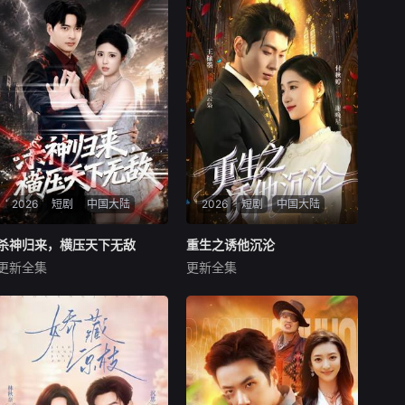
2026
短剧
中国大陆
2026
短剧
中国大陆
杀神归来，横压天下无敌
杀神归来，横压天下无敌
重生之诱他沉沦
重生之诱他沉沦
更新全集
更新全集
何子杰＆侯梦心
王棣墨&付秋婷
暂无内容
暂无内容