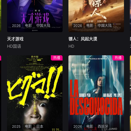
2026
电影
中国大陆
2026
电影
中国大陆
天才游戏
天才游戏
镖人：风起大漠
镖人：风起大漠
HD国语
HD
彭昱畅
丁禹兮
李蔓瑄
吴京
谢霆锋
于适
穷途末路的天才少年刘全龙
大漠之上，镖人、官府、西域
热播
热播
（彭昱畅 饰），被偏执富家公
五大家族等多方势力盘根错
子陈伦（丁禹兮 饰）选中，被
节、暗潮涌动。“天字第二号
迫踏入一场为他量身打造的
逃犯”刀马接下特殊押镖任
“换命游戏”。豪华别墅、名车
务，和同伴一起从西域护镖远
名表、神秘女友全部备齐，在
赴长安。不料，他们的护送对
陈伦的精心打造下，刘全龙瞬
象竟是“天字第一号逃犯”知世
间拥有顶配人生。
郎……天下熙熙皆为利来，各
方势力闻风入局，抢镖厮杀接
连上演……
2025
电影
日本
2026
电影
西班牙