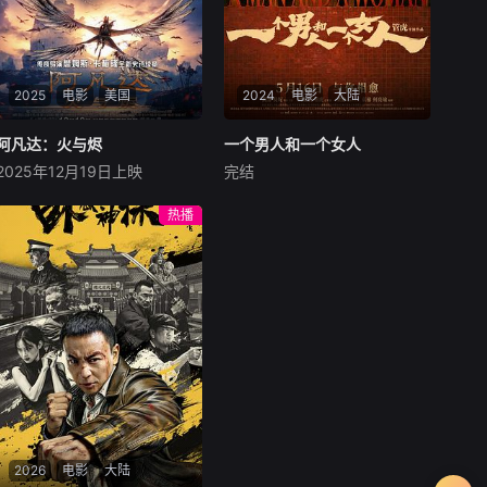
2025
电影
美国
2024
电影
大陆
阿凡达：火与烬
阿凡达：火与烬
一个男人和一个女人
一个男人和一个女人
2025年12月19日上映
完结
萨姆·沃辛顿
佐伊·索尔达娜
黄渤
倪妮
周汉宁
西格妮·韦弗
男人（黄渤饰）和女人
热播
影片聚焦杰克·萨利与奈蒂莉一
（倪妮饰）飞机同时落地，入
家的命运起伏，在前作的情感
住同一家酒店，成为一墙之隔
余波之上，深刻描绘一个家族
的邻居。不够隔音的房间暴露
在战火中如何成长、并共同守
了男人和女人因生活暂停陷入
护血脉相连的情感纽带的历
的困境，健康、家庭、婚姻、
程，从而将故事推向更具张力
经济......成年人的生活里从来
的全新维度。此外，潘多拉的
没有“容易”
全新领域也即将揭晓
2026
电影
大陆