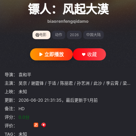
gt 0"}
镖人：风起大漠
biaorenfengqidamo
电影
动作
2026
中国大陆
立即播放
收藏
导演：
袁和平
主演：
吴京
/
谢霆锋
/
于适
/
陈丽君
/
孙艺洲
/
此沙
/
李云霄
/
梁家辉
上映：
未知
更新：
2026-06-20 21:31:35，最后更新于1月前
备注：
HD
评分：
0.0分
评价：
TAG：
未知