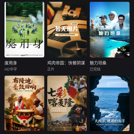
的人为诡计，勇于
千钧一发间，八路
的人为诡计，勇于
盛少
姜超
Kasabalı
向封建传统宣战，
军突袭而至全歼敌
向封建传统宣战，
费拉特·阿尔拜伦
敢于
寇，
敢于
患有妄想症的警察
于荣光石兆琪对决
张天盛遇上一起离
讲述了阿斯勒和塞
奇的神像杀人事
尔坎在休产假期间
件，勘案过程中，
接到紧急电话，被
牵引出“婴胎报
迫穿越时空，带着
仇”，“娘娘索命”等
孩子们踏上迄今为
一连串妖异事件，
止最具挑战性的任
张天盛虽被种种诡
务。
怪幻象阻碍，却坚
废用身
鸡肉帝国：快餐阴谋
魅力坦桑
废用身
鸡肉帝国：快餐阴谋
魅力坦桑
信这是藏在迷信后
HD中字
正片
已完结
染谷将太
莫·吉里根
未知
的人为诡计，勇于
北村有起哉
向封建传统宣战，
暂无内容
本纪录片全面展示
泷内公美
敢于破除
坦桑尼亚自然风
本作描绘了一
光、野生动物资源
名医生，因一种围
及人文风情。
绕“废用身”——因
瘫痪等原因已无恢
复可能的四肢——
的治疗方法，而一
步步踏入在追求理