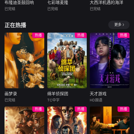
想的理性与疯狂之
布隆迪圣鼓回响
七彩喀麦隆
大西洋机遇的海洋
布隆迪圣鼓回响
七彩喀麦隆
大西洋机遇的海洋
间摇摆的危险领
已完结
已完结
已完结
未知
未知
未知
域。在某座城镇的
日间照护中心里，
布隆迪是非洲大湖
喀麦隆素有&amp;q
聚焦国王发起的“面
正在热播
更多
一种突破性的疗法
地区的一颗文化明
uot;非洲缩影&am
向大西洋倡议”及其
在老年人
珠，其传统鼓乐被
p;quot;之称，从热
社会经济目标，摩
热播
热播
热播
誉为国家精神的象
带雨林到稀树草
洛哥希望借助大西
征。布隆迪传统鼓
原，从火山地貌到
洋这一自然优势、
表演已被列入联合
海岸线，这片土地
促进国家经济发
国非物质文化遗产
上汇聚了非洲大陆
展、扩大国际合
名录，承载着深厚
最具代表性的自然
作、提升区域联通
的历史底蕴与民族
与人文景观。本片
性，并带动沿海地
精神。本片聚焦布
深入喀麦隆的街头
区与整个非洲的共
隆迪最具代表性的
巷尾与社区生活，
同繁荣。
传统鼓表演，通过
以镜头捕捉当地人
画梦录
绵羊侦探团
天才游戏
震撼人心
民的真实面貌——
画梦录
绵羊侦探团
天才游戏
从传统服饰
已完结
TC中字
HD国语
代露娃
唐诗逸
休·杰克曼
彭昱畅
丁禹兮
热播
热播
热播
林柏叡
尼可拉斯·博朗
李蔓瑄
尼古拉斯·加利齐纳
民国的上海滩，身
穷途末路的天才少
怀绝技的孤女画师
牧羊人乔治
年刘全龙（彭昱畅
许雁真，意外与身
（休·杰克曼饰）最
饰），被偏执富家