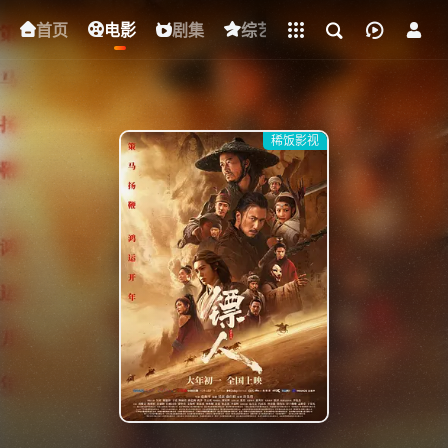
立即登录
首页
电影
下载客户端
剧集
综艺
动漫
短剧
稀饭影视
{if condition="$obj.vod_points