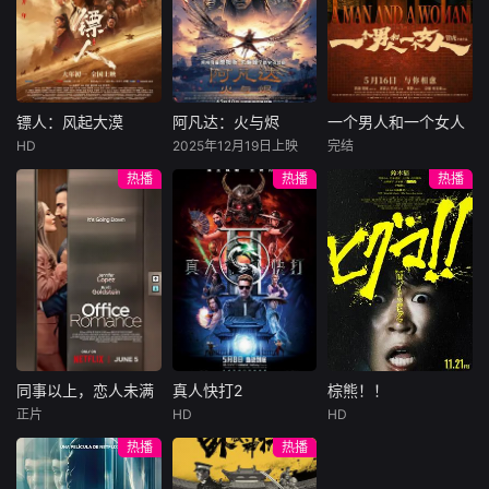
陷危局的融汇银行
爱给羊群读侦探小
公子陈伦（丁禹兮
总账姜心羽产生交
说，没想到自己有
饰）选中，被迫踏
集。姜心羽遭人陷
一天会离奇死亡。
入一场为他量身打
害，只得与许雁真
他留下的3000万
造的“换命游戏”。
结盟，彼时银行欲
巨额遗产，让每个
豪华别墅、名车名
将国宝名画低价卖
人貌似都有犯罪动
表、神秘女友全部
镖人：风起大漠
阿凡达：火与烬
一个男人和一个女人
镖人：风起大漠
阿凡达：火与烬
一个男人和一个女人
给外国人，许雁真
机。警察毫无头绪
备齐，在陈伦的精
HD
2025年12月19日上映
完结
吴京
谢霆锋
萨姆·沃辛顿
黄渤
倪妮
凭借自身精湛画技
之时，羊群们决定
心打造下，刘全龙
热播
热播
热播
于适
佐伊·索尔达娜
周汉宁
仿造名画、偷天换
“不务正业”迈出牧
瞬间拥有顶配人
西格妮·韦弗
日。几经波折，两
场，追查牧羊人“躺
生。
大漠之上，镖人、
男人（黄渤
人联手在各方势力
平
官府、西域五大家
影片聚焦杰克·萨利
饰）和女人（倪妮
的夹缝间巧妙周
族等多方势力盘根
与奈蒂莉一家的命
饰）飞机同时落
旋，共历险阻，破
错节、暗潮涌动。
运起伏，在前作的
地，入住同一家酒
解重重困境。
“天字第二号逃犯”
情感余波之上，深
店，成为一墙之隔
刀马接下特殊押镖
刻描绘一个家族在
的邻居。不够隔音
任务，和同伴一起
战火中如何成长、
的房间暴露了男人
从西域护镖远赴长
并共同守护血脉相
和女人因生活暂停
安。不料，他们的
连的情感纽带的历
陷入的困境，健
同事以上，恋人未满
真人快打2
棕熊！！
同事以上，恋人未满
真人快打2
棕熊！！
护送对象竟是“天字
程，从而将故事推
康、家庭、婚姻、
正片
HD
HD
詹妮弗·洛佩兹
卡尔·厄本
铃木福
第一号逃犯”知世
向更具张力的全新
经济......成年人的生
热播
热播
布雷特·戈德斯坦
阿德莱恩·鲁道夫
郎……天下熙熙皆
维度。此外，潘多
活里从来没有“容
暂无内容
贝蒂·吉尔平
杰西卡·麦克娜美
为利来，各方势力
拉的全新领域也即
易”