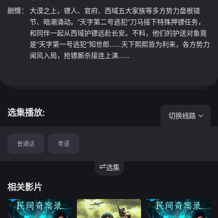
剧情：
大漠之上，镖人、官府、西域五大家族等多方势力盘根错
节、暗潮涌动。“天字第二号逃犯”刀马接下特殊押镖任务，
和同伴一起从西域护镖远赴长安。不料，他们的护送对象竟
是“天字第一号逃犯”知世郎……天下熙熙皆为利来，各方势力
闻风入局，抢镖厮杀接连上演……
选集播放:
切换线路
普通话
粤语
选集
相关影片