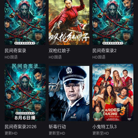
民间奇案录
双枪红娘子
民间奇案录2
民间奇案录
双枪红娘子
民间奇案录2
HD国语
HD国语
HD国语
古斌
盛少
刘姝彤
文祈
古斌
盛少
张雪菡
王品一
张雪菡
患有妄想症的
1938年，高胜
患有妄想症的
警察张天盛遇上一
男新婚之日，丈夫
警察张天盛遇上一
起离奇的神像杀人
被日军残害，父辈
起离奇的神像杀人
事件，勘案过程
亦遭屠戮。她举枪
事件，勘案过程
中，牵引出“婴胎报
聚义，屡袭敌寇威
中，牵引出“婴胎报
仇”，“娘娘索命”等
震四方，后得八路
仇”，“娘娘索命”等
一连串妖异事件，
军指点决心投身革
一连串妖异事件，
张天盛虽被种种诡
命。日军欲诱杀高
张天盛虽被种种诡
怪幻象阻碍，却坚
胜男，她孤身赴战
怪幻象阻碍，却坚
民间奇案录2026
斩毒行动
小鬼特工队3
民间奇案录2026
斩毒行动
小鬼特工队3
信这是藏在迷信后
舍命换乡亲周全。
信这是藏在迷信后
更新HD
更新至HD
更新至HD
古斌
张雪菡
石兆琪
于荣光
Ceyda