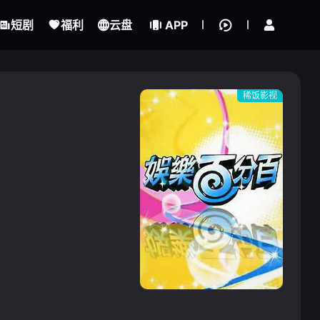
立即登录
短剧
福利
云盘
APP
稀饭影视
{if condition="$obj.vod_points
gt 0"}