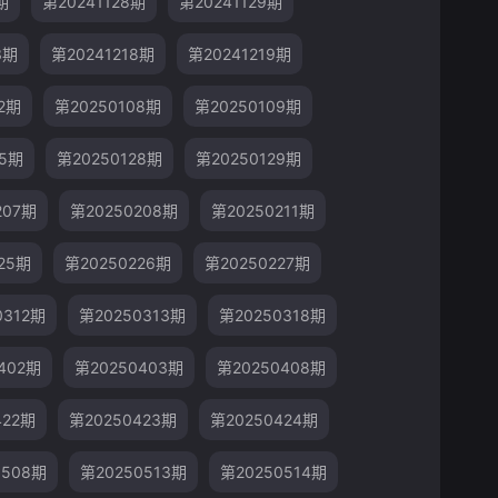
期
第20241128期
第20241129期
3期
第20241218期
第20241219期
2期
第20250108期
第20250109期
25期
第20250128期
第20250129期
207期
第20250208期
第20250211期
25期
第20250226期
第20250227期
0312期
第20250313期
第20250318期
402期
第20250403期
第20250408期
422期
第20250423期
第20250424期
0508期
第20250513期
第20250514期