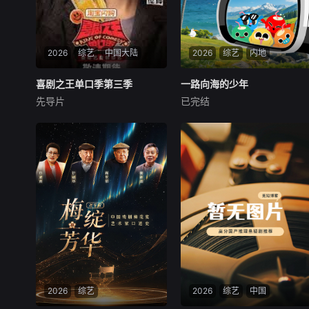
第20251202期
第20251203期
第20251204期
2026
综艺
中国大陆
2026
综艺
内地
第20251223期
第20251224期
第20251225期
喜剧之王单口季第三季
喜剧之王单口季第三季
一路向海的少年
一路向海的少年
第20260108期下
第20260113期
第20260115期
先导片
已完结
庞博
TOP登陆少年组合
节目将延续从小人物到喜剧之
《一路向海的少年》是一档聚
第20260203期
第20260204期
第20260205期
王的故事，汇聚来自全国各地
焦新时代青年成长历练的公路
脱口秀俱乐部的优秀单口喜剧
纪实真人秀。节目以&amp;qu
第20260219期
第20260224期
第20260225期
演员和漫才组合。每一位“小
ot;从离海最远的地方出发，一
人物”都将带着真实感与鲜活
路向海&amp;quot;为核心立
第20260312期
第20260317期
第20260318期
的生命力站上舞台，他们不设
意，讲述五位少年从亚欧大陆
限不被定义，在喜剧的世界里
腹地的新疆启程，以自驾方式
野蛮生长，成为独一
完成八站新疆公路之旅，最终
第20260402期
第20260407期
第20260408期
奔赴心之向往的海岛。
第20260422期
第20260423期
第20260428期
第20260512期
第20260513期
第20260514期
2026
综艺
2026
综艺
中国