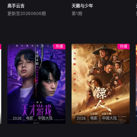
最新
最新
高手云吉
高手云吉
天籁与少年
天籁与少年
第20260609期
第20260610期
第20260611期
更新至20260606期
第1期
未知
未知
节目立足于吉林振兴发展的时
《天籁与少年》是河南卫视继
代大局，聚焦各领域的顶尖工
“中国节日奇妙游系列”IP屡屡
匠，将硬核技术转化为震撼的
出圈后，又一着力打造的全新
视觉奇观，不仅呈现技术之
民族文化类青春潮流音乐综
热播
热播
“硬”，更深入挖掘工匠故事
艺。本项目以“铸牢中华民族
“暖”，将平凡岗位上的奋斗升
共同体意识”为魂，根植中华
华为动人的先锋传奇。
优秀传统文化。节目以“向内
聚拢，唱给家国；
2026
电影
中国大陆
2026
电影
中国大陆
天才游戏
天才游戏
镖人：风起大漠
镖人：风起大漠