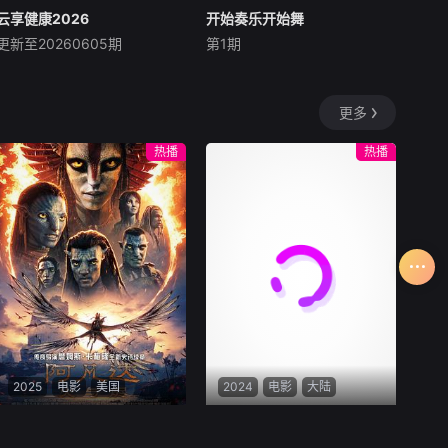
云享健康2026
云享健康2026
开始奏乐开始舞
开始奏乐开始舞
更新至20260605期
第1期
未知
余佳运
周震南
张星特
《云享健康》是由云南广播电
三位因“歌”结缘的乐坛打工人
视台卫视频道倾力打造，云南
余佳运、周震南、张星特，一
更多
省卫生健康委员会、云南省科
键开启人生“事业模式”，在节
学技术厅指导，中广联合会健
目中建立“奏乐舞音乐公司”，
热播
热播
康中国宣传委员会支持的全媒
联合每期的宝藏飞行嘉宾，一
体健康科普品牌节目。节目秉
起打造不比赛、没压力、单纯
承“每个人是自己健康第一责
因“想要一首爆款”而相聚的周
任人”的理念，以权威、科
末事业局，
学、实用、贴近为宗。
2025
电影
美国
2024
电影
大陆
阿凡达：火与烬
阿凡达：火与烬
一个男人和一个女人
一个男人和一个女人