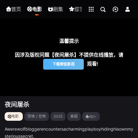
立即登录
首页
电影
下载客户端
剧集
综艺
动漫
短剧
夜间屠杀
温馨提示
因涉及版权问题【夜间屠杀】不提供在线播放，请
观看!
下载稀饭影视
夜间屠杀
电影
惊悚
/
恐怖
2025
美国
985+
Awerewolfbloggerencountersacharmingplayboyhidinghisownmy
sterioussecret.