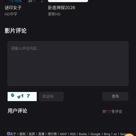
蹈矩，他们的工作
莱恩·鲁道夫饰）、
可能被毁掉，要何
刀锋索尼娅（杰西
谜印女子
卧底神探2026
谜印女子
卧底神探2026
去何从？
卡·麦克娜美饰）、
HD中字
更新HD
坎德拉·佩尼亚
释小龙
刘天佐
卡诺（约什·劳森
安娜·鲁哈斯
谭凯
饰）、刘康（林路
影片评论
琪拉·米洛
迪饰）、贾克斯（
本片以民国上
.
海为背景，融合悬
疑探案、越狱反
转、家国博弈与硬
核武打元素。一场
青帮大佬暗杀案，
让行侠仗义的陈虎
沦为替罪羔羊，身
陷死狱。绝境之
中，越狱求生、潜
入敌校、暗查凶
案，层层反转接连
上演。从监狱密
用户评论
共“
0
”条评论
关于
版权
投屏
直播
排行榜
MAP
RSS
Baidu
Google
Bing
so
Sogou