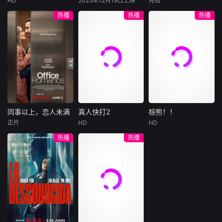
HD
2025年12月19日上映
完结
传承与城市性格。
吴京
谢霆锋
萨姆·沃辛顿
黄渤
倪妮
凭借自身精湛画技
之时，羊群们决定
心打造下，刘全龙
热播
热播
热播
节目以食化人、以
于适
佐伊·索尔达娜
周汉宁
仿造名画、偷天换
“不务正业”迈出牧
瞬间拥有顶配人
味传情，用平凡手
西格妮·韦弗
日。几经波折，两
场，追查牧羊人“躺
生。
大漠之上，镖人、
男人（黄渤
艺人的坚守故事诠
人联手在各方势力
平
官府、西域五大家
影片聚焦杰克·萨利
饰）和女人（倪妮
释精益求精的工匠
的夹缝间巧妙周
族等多方势力盘根
与奈蒂莉一家的命
饰）飞机同时落
精神，用人间烟火
旋，共历险阻，破
错节、暗潮涌动。
运起伏，在前作的
地，入住同一家酒
串
解重重困境。
“天字第二号逃犯”
情感余波之上，深
店，成为一墙之隔
刀马接下特殊押镖
刻描绘一个家族在
的邻居。不够隔音
任务，和同伴一起
战火中如何成长、
的房间暴露了男人
从西域护镖远赴长
并共同守护血脉相
和女人因生活暂停
安。不料，他们的
连的情感纽带的历
陷入的困境，健
同事以上，恋人未满
真人快打2
棕熊！！
同事以上，恋人未满
真人快打2
棕熊！！
护送对象竟是“天字
程，从而将故事推
康、家庭、婚姻、
正片
HD
HD
詹妮弗·洛佩兹
卡尔·厄本
铃木福
第一号逃犯”知世
向更具张力的全新
经济......成年人的生
热播
热播
布雷特·戈德斯坦
阿德莱恩·鲁道夫
郎……天下熙熙皆
维度。此外，潘多
活里从来没有“容
暂无内容
贝蒂·吉尔平
杰西卡·麦克娜美
为利来，各方势力
拉的全新领域也即
易”
闻风入局，抢镖厮
将揭晓
洛佩兹饰演的航空
过气好莱坞演
杀接连上演……
公司 和戈德斯坦饰
员强尼·凯奇（卡尔·
演的律师因职业合
厄本饰）被意外选
作的契机发展出了
中，加入一场决定
恋爱，而如果两人
地球命运的真人快
从心出发、不循规
打。吉塔娜（阿德