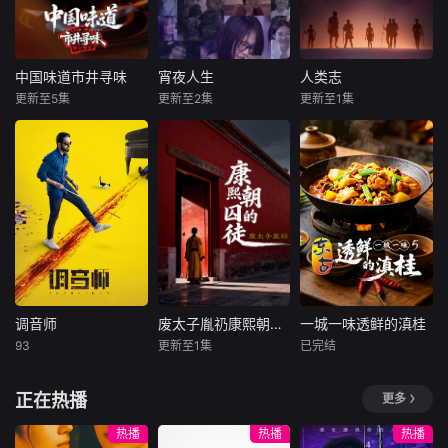
段再现了从远古人
动作坑对手又坑队
栖息地，并邂逅了
类起源到万隆会议
友；寒门工科妹靠
最非凡的野生居
的浩瀚历史图景，
兼职偷师学音乐，
民。蓝鲸、北极熊
较全面地讲述了人
一边端盘子一边写
与翱翔天际的金雕
中国味道市井寻味
宵夜人生
人类志
中国味道市井寻味
宵夜人生
人类志
类社会发展过程，
歌逆袭。校园歌曲
领衔登场，珍稀罕
更新至5集
更新至2集
更新至1集
未知
未知
未知
揭示了人类历史发
原创大赛终极一
见的波斯豹等珍稀
展趋势及规律。该
战，看废柴二代如
物种的身影也惊艳
《中国味道·市井寻
人间至味是清欢，
本片深入探索智人
片内容从人类石器
何洗白，草
亮相。全片满载震
味》走遍大江南
当宵夜不仅是宵
的悠久历史——揭
时代的开端，历经
撼壮观的影像画
北，聚焦十组最接
夜，节目着眼于“人
示人类如何成为地
古代两河流域、埃
面，记录了多项科
地气的美食图景：
与食物”的关系，以
球上最强大的动
及、印度、希腊、
学界首次发现的动
从一锅乱炖的豪
美食为切口，看一
物。大约30万年
罗马等文明，涵盖
物行为，堪称有史
迈，到明火直烤的
场美食的味觉复
前，智人出现在非
欧亚民族大迁徙、
以来制作规模最宏
奔放；从辣度爆表
兴，来听食客故事
洲。如今，他们是
中世纪、近代民族
大的野生动物纪录
的酣畅，到反差之
里的百态人生，我
这个星球上仅存的
国家形成、伊斯兰
片之一。
味的惊喜；从时令
在宵夜里等你，一
人类物种。这一切
世界发展等重要历
山野的鲜灵，到下
起看生活万岁！
是如何发生的？这
调音师
废太子胤礽康熙朝的囚徒
一城一味透鲜的滇桂
调音师
废太子胤礽康熙朝的囚徒
一城一味透鲜的滇桂
史阶段与事件，直
水全物的逆袭与入
部纪录片利用最新
93
更新至1集
已完结
至现代的万隆会
阿尤斯曼·库拉纳
塔布
未知
未知
席。更有舌尖上的
的DNA测序技术、
议。
拉迪卡·艾普特
非遗传承，
化石证据
一场长达四十年的
本季节目以“六城寻
正在热播
更多
印度影片《调音
“权力PUA”与一个
鲜之旅”为主线，摒
师》改编自2010年
灵魂的扭曲与崩
弃走马观花式的探
热播
热播
热播