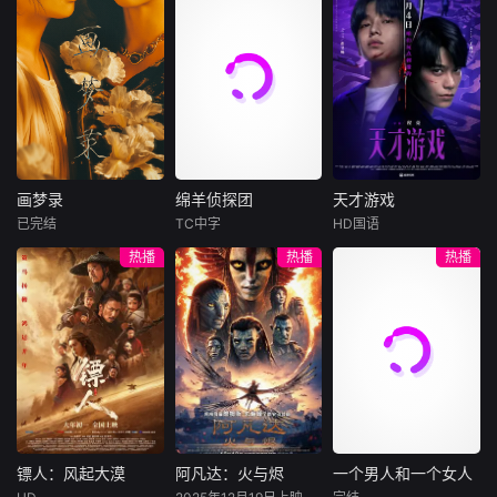
的同名法国高分悬
溃。
店介绍，深度聚焦
疑短片。故事讲述
“家乡鲜味”，着力
了一直假装盲人的
挖掘滇桂美食背后
钢琴调音师阿卡
的乡土情怀与人文
什，在意外成为一
匠心。节目从食
起凶杀案的唯一“目
材、手艺、人情三
击证人”后，所遭遇
重维度切入，回归
的种种出其不意的
山野本真与市井生
经历。影片故事波
活，记录西南大地
画梦录
绵羊侦探团
天才游戏
折惊奇，反转不
自然馈赠的原生鲜
画梦录
绵羊侦探团
天才游戏
断，是2018年度IM
味。镜头以灶台为
已完结
TC中字
HD国语
代露娃
唐诗逸
休·杰克曼
彭昱畅
丁禹兮
Db评分最高的印度
舞台，聚焦一代代
热播
热播
热播
林柏叡
尼可拉斯·博朗
李蔓瑄
影片。
本土守味匠人。他
尼古拉斯·加利齐纳
们恪守百年古法、
民国的上海滩，身
穷途末路的天才少
严守食材本心，对
怀绝技的孤女画师
牧羊人乔治
年刘全龙（彭昱畅
抗工业化速成模
许雁真，意外与身
（休·杰克曼饰）最
饰），被偏执富家
式；同时与时俱
陷危局的融汇银行
爱给羊群读侦探小
公子陈伦（丁禹兮
进、大胆创新，在
总账姜心羽产生交
说，没想到自己有
饰）选中，被迫踏
守正与出新之间延
集。姜心羽遭人陷
一天会离奇死亡。
入一场为他量身打
续老味道的生命
害，只得与许雁真
他留下的3000万
造的“换命游戏”。
力。每一道名菜不
结盟，彼时银行欲
巨额遗产，让每个
豪华别墅、名车名
仅是地域饮食符
将国宝名画低价卖
人貌似都有犯罪动
表、神秘女友全部
镖人：风起大漠
阿凡达：火与烬
一个男人和一个女人
镖人：风起大漠
阿凡达：火与烬
一个男人和一个女人
号，更承载着家族
给外国人，许雁真
机。警察毫无头绪
备齐，在陈伦的精