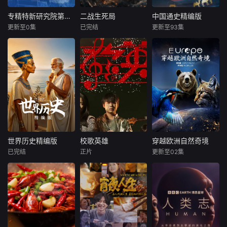
专精特新研究院第六季
二战生死局
中国通史精编版
专精特新研究院第六季
二战生死局
中国通史精编版
更新至0集
已完结
更新至93集
未知
未知
未知
北京卫视科创IP
本片以第二次世界
百集大型纪录片
《专精特新研究
大战的时间演进为
《中国通史》由央
院》真实记录国内
核心叙事轴线，精
视电影频道节目中
科创企业技术突破
选 9 场深刻改变战
心制作出品、中国
与成长诉求，集结
争走向、决定世界
社会科学院监制、
院士、企业家、政
格局的标志性战
中国社会科学院历
府、投行等专家智
役，完整覆盖从 19
史研究所组织撰稿
库，为专精特新企
39 年二战欧洲战场
并邀请国内多家重
业提供战略规划、
爆发，到 1945 年
点大学、专业机构
资源对接、金融帮
欧洲反法西斯战争
的研究人员共同参
世界历史精编版
校歌英雄
穿越欧洲自然奇境
世界历史精编版
校歌英雄
穿越欧洲自然奇境
扶。2023年开播至
胜利的历史进程，
与创作。这部纪录
已完结
正片
更新至02集
金城
彭思嘉
徐畅
未知
今，已深度追踪拍
串联起西
片以丰富的视听手
黄黎
摄12
段再现中华
这是一部跨越国
从斯瓦尔巴群岛冰
度、跨越时空、超
叛逆富二代叛逆为
封的荒原，到沐浴
越民族界限，以人
躲爹妈安排，偷报
着阳光的地中海沿
类社会发展史为题
音乐专业，开学撩
岸，这部野生动物
材的大型纪录片。
学姐，为校花与校
纪录片深入探索了
它以丰富的视听手
草开战，背后搞小
欧洲最重要迷人的