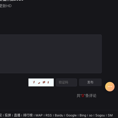
更新HD
释小龙
刘天佐
谭凯
本片以民国上海为背景，
融合悬疑探案、越狱反转、家
国博弈与硬核武打元素。一场
青帮大佬暗杀案，让行侠仗义
的陈虎沦为替罪羔羊，身陷死
狱。绝境之中，越狱求生、潜
入敌校、暗查凶案，层层反转
接连上演。从监狱密
共“
0
”条评论
权
投屏
直播
排行榜
MAP
RSS
Baidu
Google
Bing
so
Sogou
SM