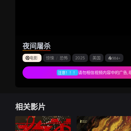
夜间屠杀
电影
惊悚
/
恐怖
2025
美国
984+
请勿相信视频内容中的广告,
注意！！！
相关影片