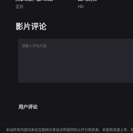
正片
HD
詹妮弗·洛佩兹
布雷特·戈德斯坦
卡尔·厄本
阿德莱恩·鲁道夫
贝蒂·吉尔平
杰西卡·麦克娜美
洛佩兹饰演的航空公司 和戈德
过气好莱坞演员强尼·凯奇
影片评论
斯坦饰演的律师因职业合作的
（卡尔·厄本饰）被意外选中，
契机发展出了恋爱，而如果两
加入一场决定地球命运的真人
人从心出发、不循规蹈矩，他
快打。吉塔娜（阿德莱恩·鲁道
们的工作可能被毁掉，要何去
夫饰）、刀锋索尼娅（杰西卡·
何从？
麦克娜美饰）、卡诺（约什·劳
森饰）、刘康（林路迪饰）、
贾克斯（
用户评论
本站所有内容均来自互联网分享站点所提供的公开引用资源，未提供资源上传、