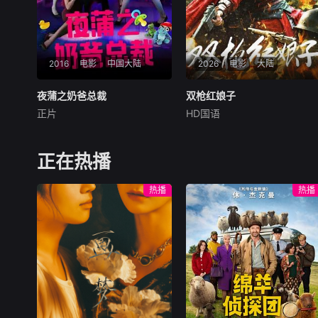
2016
电影
中国大陆
2026
电影
大陆
夜蒲之奶爸总裁
夜蒲之奶爸总裁
双枪红娘子
双枪红娘子
正片
HD国语
李文骁
侯迪
媛媛
刘姝彤
文祈
王品一
这一是部讲述酷爱夜生活的富
1938年，高胜男新婚之
二代沈晓丁，意外接受一个两
日，丈夫被日军残害，父辈亦
正在热播
岁的孩子闯入生活的故事，并
遭屠戮。她举枪聚义，屡袭敌
且这个孩子还是自己的儿子。
寇威震四方，后得八路军指点
热播
热播
当上爸爸沈晓丁与之前的性格
决心投身革命。日军欲诱杀高
发生了惊人的转变，故事在诙
胜男，她孤身赴战舍命换乡亲
谐、幽默、感人的情境下进行
周全。千钧一发间，八路军突
一步步的推进，在与
袭而至全歼敌寇，