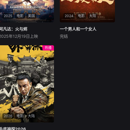
2025
电影
美国
2024
电影
大陆
阿凡达：火与烬
阿凡达：火与烬
一个男人和一个女人
一个男人和一个女人
2025年12月19日上映
完结
萨姆·沃辛顿
佐伊·索尔达娜
黄渤
倪妮
周汉宁
西格妮·韦弗
男人（黄渤饰）和女人
热播
影片聚焦杰克·萨利与奈蒂莉一
（倪妮饰）飞机同时落地，入
家的命运起伏，在前作的情感
住同一家酒店，成为一墙之隔
余波之上，深刻描绘一个家族
的邻居。不够隔音的房间暴露
在战火中如何成长、并共同守
了男人和女人因生活暂停陷入
护血脉相连的情感纽带的历
的困境，健康、家庭、婚姻、
程，从而将故事推向更具张力
经济......成年人的生活里从来
的全新维度。此外，潘多拉的
没有“容易”
全新领域也即将揭晓
2026
电影
大陆
卧底神探2026
卧底神探2026