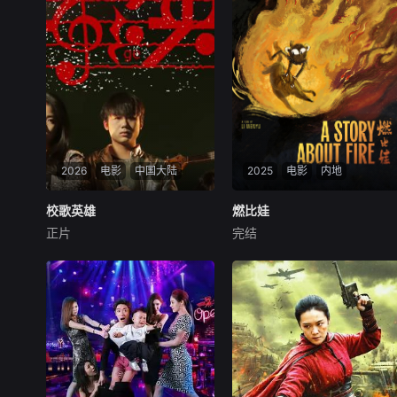
2026
电影
中国大陆
2025
电影
内地
校歌英雄
校歌英雄
燃比娃
燃比娃
正片
完结
彭思嘉
徐畅
黄黎
未知
叛逆富二代叛逆为躲爹妈安
影片故事源自羌族神话，讲述
排，偷报音乐专业，开学撩学
了一只被人类抚养长大的猴
姐，为校花与校草开战，背后
子，追寻母亲阿勿巴吉（周迅
搞小动作坑对手又坑队友；寒
配音）的足迹，踏上神山探寻
门工科妹靠兼职偷师学音乐，
“温暖”之谜的旅程。他在“恐惧
一边端盘子一边写歌逆袭。校
之兽”口中夺取火种，烈焰焚
园歌曲原创大赛终极一战，看
身，褪去毛发，涅槃成人。
废柴二代如何洗白，草