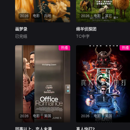
2026
电影
内地
2026
电影
其它
画梦录
画梦录
绵羊侦探团
绵羊侦探团
已完结
TC中字
代露娃
唐诗逸
林柏叡
休·杰克曼
尼可拉斯·博朗
尼古拉斯·加利齐纳
民国的上海滩，身怀绝技的孤
热播
热播
女画师许雁真，意外与身陷危
牧羊人乔治（休·杰克曼
局的融汇银行总账姜心羽产生
饰）最爱给羊群读侦探小说，
交集。姜心羽遭人陷害，只得
没想到自己有一天会离奇死
与许雁真结盟，彼时银行欲将
亡。他留下的3000万巨额遗
国宝名画低价卖给外国人，许
产，让每个人貌似都有犯罪动
雁真凭借自身精湛画技仿造名
机。警察毫无头绪之时，羊群
画、偷天换日。几经波折，两
们决定“不务正业”迈出牧场，
人联手在各方势力的夹缝间巧
追查牧羊人“躺平
妙周旋，共历险阻，破解重重
困境。
2026
电影
美国
2026
电影
美国
同事以上，恋人未满
同事以上，恋人未满
真人快打2
真人快打2