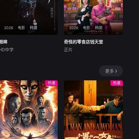
2026
电影
韩国
2026
电影
韩国
眼眸
眼眸
奇怪的零食店钱天堂
奇怪的零食店钱天堂
HD中字
正片
申敏儿
金南熙
李承勇
罗美兰
李来
围绕因患有家族遗传病而
暂无简介
导致视力逐渐丧失的摄影师瑞
更多
真展开。在面对跨越视力障
碍、好不容易成为陶艺家却离
热播
热播
奇身亡的双胞胎妹妹瑞音时，
瑞真孤身一人踏上了挖掘死亡
真相的道路，并在黑暗的边缘
与隐藏的真相正面交锋