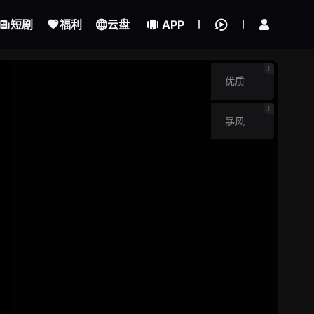
我的观影记录
立即登录
短剧
福利
云盘
APP
夜间屠杀
1
优质
1
暴风