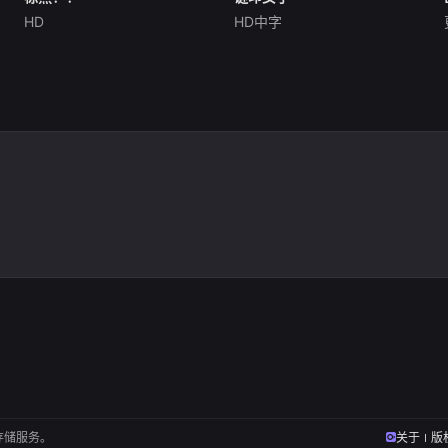
HD
HD中字
铃木福
坎德拉·佩尼亚
安娜·鲁哈斯
琪拉·米洛
暂无内容
.
存储服务。
关于
版