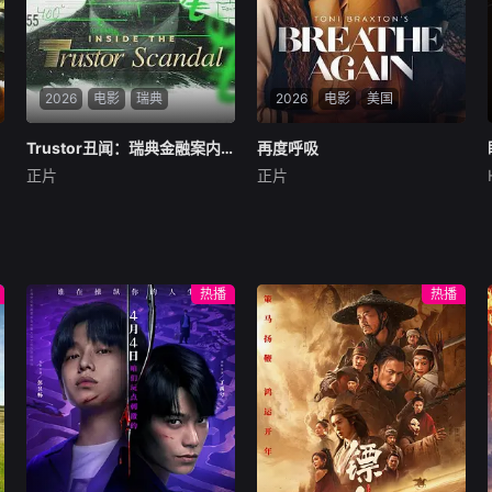
2026
电影
瑞典
2026
电影
美国
Trustor丑闻：瑞典金融案内幕
Trustor丑闻：瑞典金融案内幕
再度呼吸
再度呼吸
正片
正片
未知
唐妮·布蕾斯顿
艾森斯·阿特金斯
网飞投资了两部新的瑞典电影
暂无简介
——包括由卡琳·af·克林伯格
和特蕾莎·奥尔登拍摄的纪录片
《信任者》,讲述了瑞典最臭名
热播
热播
昭著的生态犯罪之一。在这
里，约阿希姆·波塞纳站出来，
用他自己的话讲述了关于托拉
斯丑闻的故