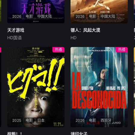
2026
电影
中国大陆
2026
电影
中国大陆
天才游戏
天才游戏
镖人：风起大漠
镖人：风起大漠
HD国语
HD
彭昱畅
丁禹兮
李蔓瑄
吴京
谢霆锋
于适
穷途末路的天才少年刘全龙
大漠之上，镖人、官府、西域
热播
热播
（彭昱畅 饰），被偏执富家公
五大家族等多方势力盘根错
子陈伦（丁禹兮 饰）选中，被
节、暗潮涌动。“天字第二号
迫踏入一场为他量身打造的
逃犯”刀马接下特殊押镖任
“换命游戏”。豪华别墅、名车
务，和同伴一起从西域护镖远
名表、神秘女友全部备齐，在
赴长安。不料，他们的护送对
陈伦的精心打造下，刘全龙瞬
象竟是“天字第一号逃犯”知世
间拥有顶配人生。
郎……天下熙熙皆为利来，各
方势力闻风入局，抢镖厮杀接
连上演……
2025
电影
日本
2026
电影
西班牙
棕熊！！
棕熊！！
谜印女子
谜印女子