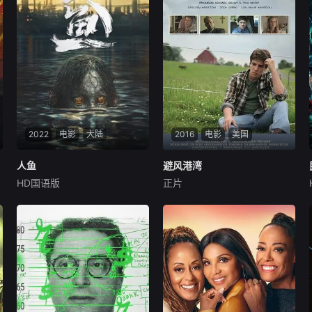
2022
电影
大陆
2016
电影
美国
人鱼
人鱼
避风港湾
避风港湾
HD国语版
正片
樊少皇
汤姆·沃帕特
迈克尔·格兰特
影片讲述了主人公韩郝（樊少
故事讲述在美国东北部一个小
皇饰）为了营救意外被困秘密
镇的农场，一个怀抱音乐理想
实验室的儿子，勇往直前，与
的男孩，在追求爱情与理想的
不明生物“人鱼”斗智斗勇，凭
道路上历经的艰辛。男主人公
借着坚韧的信念和超群的智慧
曾被迫接受性向矫正治疗，在
带领被困小队，历经重重危
另一个男孩爱情的感召下，他
机。一场紧张刺激的生死逃亡
终于有勇气面对内心最深处的
就此展开……
渴望。但是，他们的