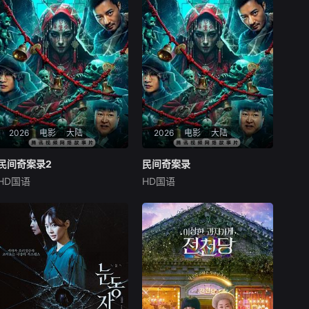
2026
电影
大陆
2026
电影
大陆
民间奇案录2
民间奇案录2
民间奇案录
民间奇案录
HD国语
HD国语
古斌
盛少
张雪菡
古斌
盛少
张雪菡
患有妄想症的警察张天盛
患有妄想症的警察张天盛
遇上一起离奇的神像杀人事
遇上一起离奇的神像杀人事
件，勘案过程中，牵引出“婴
件，勘案过程中，牵引出“婴
胎报仇”，“娘娘索命”等一连串
胎报仇”，“娘娘索命”等一连串
妖异事件，张天盛虽被种种诡
妖异事件，张天盛虽被种种诡
怪幻象阻碍，却坚信这是藏在
怪幻象阻碍，却坚信这是藏在
迷信后的人为诡计，勇于向封
迷信后的人为诡计，勇于向封
建传统宣战，敢于
建传统宣战，敢于