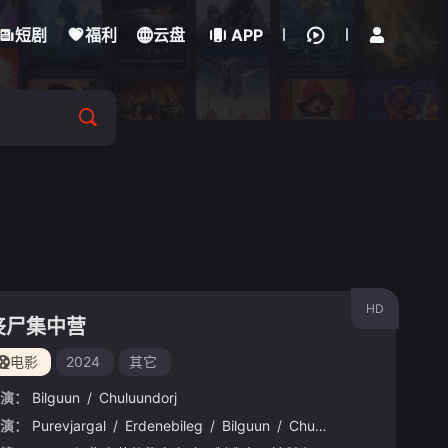
立即登录
短剧
福利
云盘
APP
HD
丧尸集中营
电影
2024
其它
演：
Bilguun
/
Chuluundorj
演：
德尔亚·阿拉伯拉
Purevjargal
/
/
塞里夫·埃罗尔
Erdenebileg
/
/
Bilguun
Nebil
/
/
Sayin
Chuluundorj
/
埃格·艾丹
/
Bazarrag
/
Gam