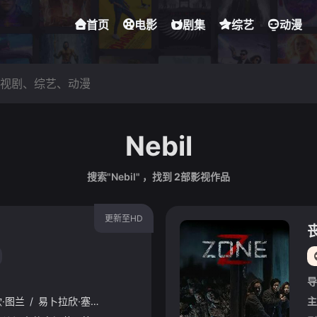
首页
电影
剧集
综艺
动漫
Nebil
搜索"Nebil" ，找到
2
部影视作品
更新至HD
导
欣·图兰
/
易卜拉欣·塞利姆
/
内斯里汉·阿尔斯兰
/
布斯·布塞·卡赫拉曼
主
/