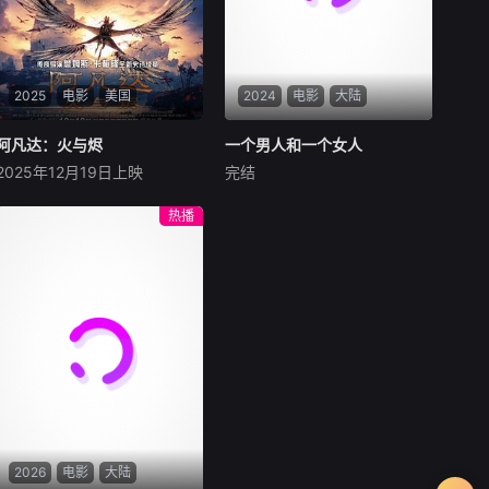
2025
电影
美国
2024
电影
大陆
阿凡达：火与烬
阿凡达：火与烬
一个男人和一个女人
一个男人和一个女人
2025年12月19日上映
完结
萨姆·沃辛顿
佐伊·索尔达娜
黄渤
倪妮
周汉宁
西格妮·韦弗
男人（黄渤饰）和女人
热播
影片聚焦杰克·萨利与奈蒂莉一
（倪妮饰）飞机同时落地，入
家的命运起伏，在前作的情感
住同一家酒店，成为一墙之隔
余波之上，深刻描绘一个家族
的邻居。不够隔音的房间暴露
在战火中如何成长、并共同守
了男人和女人因生活暂停陷入
护血脉相连的情感纽带的历
的困境，健康、家庭、婚姻、
程，从而将故事推向更具张力
经济......成年人的生活里从来
的全新维度。此外，潘多拉的
没有“容易”
全新领域也即将揭晓
2026
电影
大陆