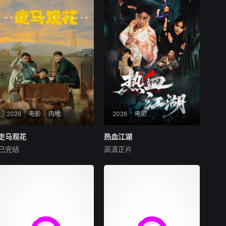
2026
电影
内地
2026
电影
走马观花
走马观花
热血江湖
热血江湖
已完结
高清正片
琚子轩
李聪
张越宁
赵天齐
颜嫣
新波，丁大宁，郭华，程依慕
该剧主要讲述了赵子风从小和
他们毕业于同一所大学。他们
爷爷在乡下习武，长大后从乡
和很多年轻人一样，自以为
野来到大城市寻找自己的一处
是，敏感脆弱，没有被认可的
立足之地。在这样一个充满快
才华。他们来自不同的地方，
节奏、充满利益的城市，子风
却有一个共同的愿望“出人头
十分迷茫，机缘巧合下这时候