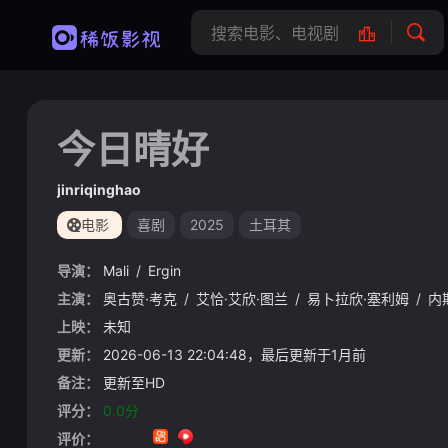
今日晴好
jinriqinghao
电影
喜剧
2025
土耳其
导演：
Mali
/
Ergin
主演：
奥古赞·考克
/
艾恰·艾欣·图兰
/
易卜拉欣·塞利姆
/
内
上映：
未知
更新：
2026-06-13 22:04:48，最后更新于1月前
备注：
更新至HD
评分：
0.0分
评价：