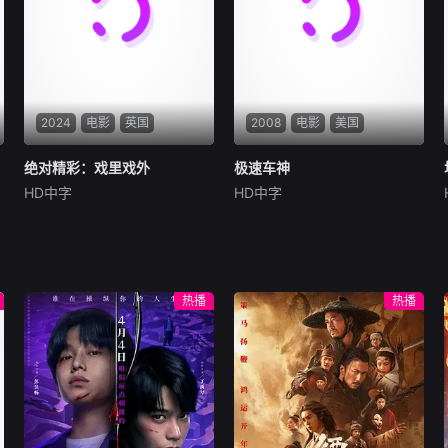
形色色的异性之间……然而这
鬼、信用社惊天劫案，亡命团
一场大型失恋展览，真的能带
伙内讧反杀、边境
她走出失恋吗？
2024
电影
英国
2008
电影
美国
绝对精彩：戏里戏外
绝对精彩：戏里戏外
极速车神
极速车神
HD中字
HD中字
艾玛·邦顿
理查德·柯蒂斯
山姆·佩吉
斯克特·拜奥
埃默拉尔德·芬内尔
泰勒·科尔
在这部温情脉脉的怀旧纪
天真而可敬的货仓工人Mi
录片中，四位国宝级女星再度
tch业余时是个赛车手，他一
重聚。她们将带领观众重温璀
直的梦想是参加职业比赛。当
热播
热播
璨记忆，独家揭秘当年的幕后
富翁FrankChase以高薪来诱
制作内幕。正是这部惊世骇俗
惑他当私人修理工，兼女儿Je
的先锋神剧，彻底颠覆并开创
ssie的保镖时，Mitch崇高的
了女性喜剧史诗。
目标突然变得很接近。可