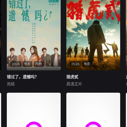
2026
电影
内地
2026
电影
错过了，遗憾吗？
错过了，遗憾吗？
猎虎贰
猎虎贰
完结
高清正片
庄达菲
王安宇
白客
康磊
李先时
杨亚
00后女孩吴小北惨遭"断崖式
2004 年深秋西北草原，假交
分手"，失恋后的她在发疯和
警截停铜矿押运车，炸药破
颓废中反复横跳，终于决定反
箱、两命陨灭，悍匪携枪遁入
击！小北跌跌撞撞做完了"失
茫茫戈壁。刑警杨志刚凭现场
恋后也不必做的12件事"：改
足迹与痕迹精准锁凶，追凶途
造自己、假装理性、周旋于形
中接连牵出牧民灭口、矿场内