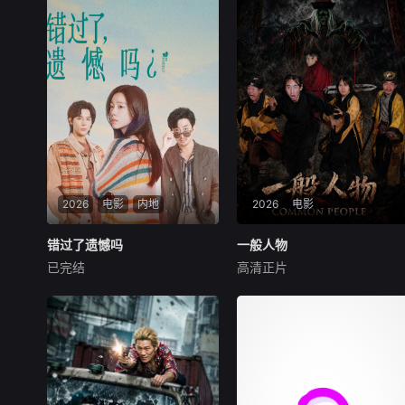
2026
电影
内地
2026
电影
错过了遗憾吗
错过了遗憾吗
一般人物
一般人物
已完结
高清正片
庄达菲
王安宇
白客
袁林鑫
魏兵
马朕
00后女孩吴小北惨遭“断崖式
袁小道怀揣成为网红的梦想创
分手”，失恋后的她在发疯和
作短视频，并与周小乙等人组
颓废中反复横跳，终于决定反
建了“红透半边天”团队。然而
击！小北跌跌撞撞做完了“失
团队在发展过程中遭遇了诸多
恋后也不必做的12件事”：改
矛盾与分歧，幸得神秘大叔助
造自己、假装理性、周旋于形
力。团队成功实现转型。随后