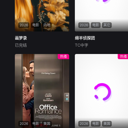
势提议联手打劫押款车，计划
借大坑舞火龙盛典人流管制实
施行动，三人在煎熬中达成共
识。行动当晚局势彻底失控：
2026
电影
内地
2026
电影
其它
追杀丧坤的黑帮、全副武装的
南亚悍匪、本欲假意劫车的三
画梦录
画梦录
绵羊侦探团
绵羊侦探团
人形成三方混战。三人不忍伤
已完结
TC中字
及无辜，驾车转
代露娃
唐诗逸
林柏叡
休·杰克曼
尼可拉斯·博朗
尼古拉斯·加利齐纳
民国的上海滩，身怀绝技的孤
热播
热播
女画师许雁真，意外与身陷危
牧羊人乔治（休·杰克曼
局的融汇银行总账姜心羽产生
饰）最爱给羊群读侦探小说，
交集。姜心羽遭人陷害，只得
没想到自己有一天会离奇死
与许雁真结盟，彼时银行欲将
亡。他留下的3000万巨额遗
国宝名画低价卖给外国人，许
产，让每个人貌似都有犯罪动
雁真凭借自身精湛画技仿造名
机。警察毫无头绪之时，羊群
画、偷天换日。几经波折，两
们决定“不务正业”迈出牧场，
人联手在各方势力的夹缝间巧
追查牧羊人“躺平
妙周旋，共历险阻，破解重重
困境。
2026
电影
美国
2026
电影
美国