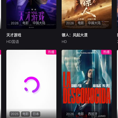
2026
电影
中国大陆
2026
电影
中国大陆
天才游戏
天才游戏
镖人：风起大漠
镖人：风起大漠
HD国语
HD
彭昱畅
丁禹兮
李蔓瑄
吴京
谢霆锋
于适
穷途末路的天才少年刘全龙
大漠之上，镖人、官府、西域
热播
热播
（彭昱畅 饰），被偏执富家公
五大家族等多方势力盘根错
子陈伦（丁禹兮 饰）选中，被
节、暗潮涌动。“天字第二号
迫踏入一场为他量身打造的
逃犯”刀马接下特殊押镖任
“换命游戏”。豪华别墅、名车
务，和同伴一起从西域护镖远
名表、神秘女友全部备齐，在
赴长安。不料，他们的护送对
陈伦的精心打造下，刘全龙瞬
象竟是“天字第一号逃犯”知世
间拥有顶配人生。
郎……天下熙熙皆为利来，各
方势力闻风入局，抢镖厮杀接
连上演……
2025
电影
日本
2026
电影
西班牙