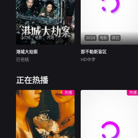
形色色的异性之间……然而这
成员单飞、网红“塌房”，大叔
一场大型失恋展览，真的能带
病倒，他们毅然
她走出失恋吗？
2026
电影
内地
2024
电影
其它
港城大劫案
港城大劫案
那不勒斯盲区
那不勒斯盲区
已完结
HD中字
未知
马尔科·达莫雷
Maria
Esposito
90年代中国香港，三位深陷生
十三岁的费德里科与苏
存绝境的底层小人物，因一场
西，是那不勒斯两大死敌大佬
正在热播
劫案命运交织。押款员唐月玲
的后代。突然间生活变成了一
急需巨款为心脏病父亲做移植
场绝望的狂飙，彻底脱离掌控
热播
热播
手术；搭档李国荣遭杀猪盘骗
并彻底改变了命运。但在这里
光积蓄，还面临失业危机；街
他们也将迎来一个盲区，那是
坊丧坤在黑帮九纹龙手下谋
能将自由选择权死死握在手中
生，不慎弄丢社团钱款，遭黑
的圣地。
帮全城追杀。走投无路的唐月
玲与丧坤打算抢夺黑帮钱财，
行动失败偶遇李国荣，行车记
录仪拍下二人图谋。李国荣顺