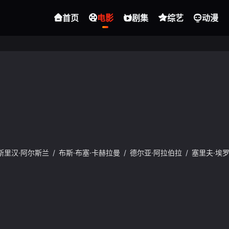
首页
电影
剧集
综艺
动漫
斯里汉·阿尔斯兰
/
布斯·布塞·卡赫拉曼
/
德尔亚·阿拉伯拉
/
塞里夫·埃