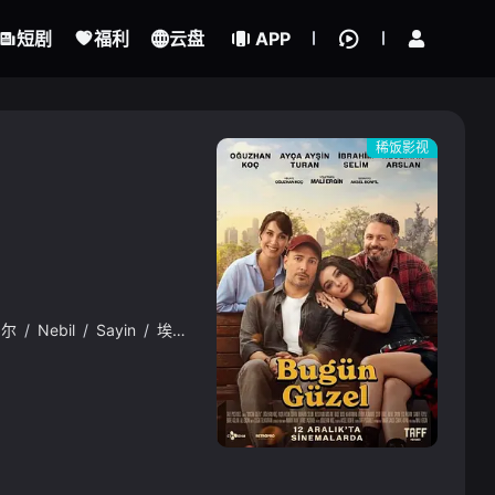
立即登录
短剧
福利
云盘
APP
稀饭影视
罗尔
/
Nebil
/
Sayin
/
埃格·艾丹
/
Gamze
/
Topuz
{if condition="$obj.vod_points
gt 0"}