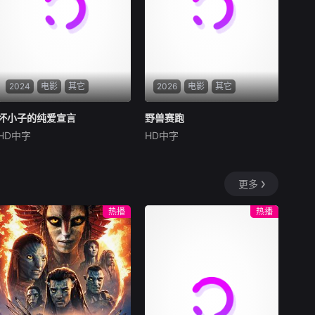
地”。在经过几段荒唐的创业
碰到了武馆继承人夏新颖，武
求职后，他们选择了逃离。从
官总被阿龙来捣乱，
都市到县城再到无人区。这是
一部关于青年成长的故事，当
他们面对婚姻，家庭，事业的
时候，他们依旧像没有长大的
孩子。可时间不会听你解释，
2024
电影
其它
2026
电影
其它
它已经熟练的将你送入人生的
另一个轨道。他们开始慌张，
坏小子的纯爱宣言
坏小子的纯爱宣言
野兽赛跑
野兽赛跑
计划逃跑。像失恋的少女一
HD中字
HD中字
杰夫·史密斯
Cassandra
Lee
马修斯·阿布雷乌
阿妮塔
阿兹
般，指责对方的背叛，同时谁
也无法忘记那些美好的时光。
在繁华躁动的现代名城茂
在反乌托邦里约热内卢废
物，内向腼腆的梭罗少女莎
墟中，城市被阶级斗争撕裂，
更多
拉，在这里转入了一所酷炫的
人们沉迷于血腥竞技。一位抵
新学校，就此开启了属于她的
抗运动领袖为拯救妹妹免于遭
热播
热播
青春新篇章。
遇比死亡更惨烈的命运，被迫
卷入一场暴力而高风险的竞
赛。