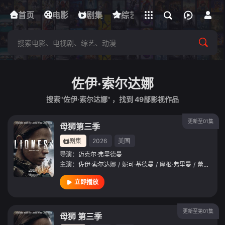
立即登录
首页
电影
下载客户端
剧集
综艺
动漫
短剧
佐伊·索尔达娜
搜索"佐伊·索尔达娜" ，找到
49
部影视作品
更新至01集
母狮第三季
剧集
2026
美国
导演：
迈克尔·弗里德曼
主演：
佐伊·索尔达娜
/
妮可·基德曼
/
摩根·弗里曼
/
蕾斯拉·德·奥利维拉
立即播放
更新至第01集
母狮 第三季