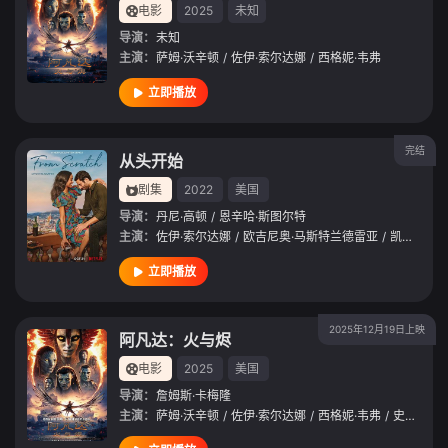
电影
2025
未知
导演：
未知
主演：
萨姆·沃辛顿
/
佐伊·索尔达娜
/
西格妮·韦弗
立即播放
完结
从头开始
剧集
2022
美国
导演：
丹尼·高顿
/
恩辛哈·斯图尔特
主演：
佐伊·索尔达娜
/
欧吉尼奥·马斯特兰德雷亚
/
凯斯·大卫
立即播放
2025年12月19日上映
阿凡达：火与烬
电影
2025
美国
导演：
詹姆斯·卡梅隆
主演：
萨姆·沃辛顿
/
佐伊·索尔达娜
/
西格妮·韦弗
/
史蒂芬·朗