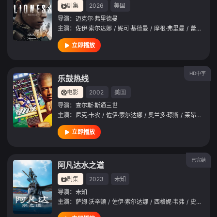
剧集
2026
美国
导演：
迈克尔·弗里德曼
主演：
佐伊·索尔达娜
/
妮可·基德曼
/
摩根·弗里曼
/
蕾斯拉·德·奥利维拉
立即播放
HD中字
乐鼓热线
电影
2002
美国
导演：
查尔斯·斯通三世
主演：
尼克·卡农
/
佐伊·索尔达娜
/
奥兰多·琼斯
/
莱昂纳德·罗伯茨
立即播放
已完结
阿凡达水之道
剧集
2023
未知
导演：
未知
主演：
萨姆·沃辛顿
/
佐伊·索尔达娜
/
西格妮·韦弗
/
史蒂芬·朗