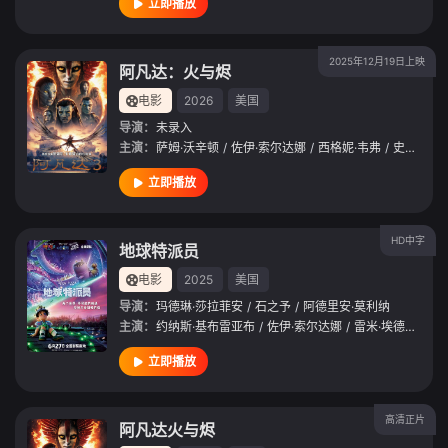
立即播放
2025年12月19日上映
阿凡达：火与烬
电影
2026
美国
导演：
未录入
主演：
萨姆·沃辛顿
/
佐伊·索尔达娜
/
西格妮·韦弗
/
史蒂芬·朗
立即播放
HD中字
地球特派员
电影
2025
美国
导演：
玛德琳·莎拉菲安
/
石之予
/
阿德里安·莫利纳
主演：
约纳斯·基布雷亚布
/
佐伊·索尔达娜
/
雷米·埃德格利
/
立即播放
高清正片
阿凡达火与烬