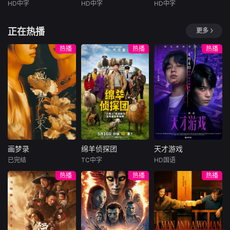
性、周旋于形形色
盲区，那是能将自
骇俗的先锋神剧，
HD中字
HD中字
HD中字
将你送入人生的另
动，三人在煎熬中
山姆·佩吉
杰夫·史密斯
马修斯·阿布雷乌
色的异性之间……
由选择权死死握在
彻底颠覆并开创了
一个轨道。他们开
达成共识。行动当
斯克特·拜奥
Cassandra
Lee
阿妮塔
阿兹
然而这一场大型失
手中的圣地。
女性喜剧史诗。
始慌张，计划逃
晚局势彻底失控：
正在热播
更多
泰勒·科尔
恋展览，真的能带
在繁华躁动的
在反乌托邦里
跑。像失恋的少女
追杀丧坤的黑帮、
她走出失恋吗？
天真而可敬的
现代名城茂物，内
约热内卢废墟中，
热播
热播
热播
一般，指责对方的
全副武装的南亚悍
货仓工人Mitch业
向腼腆的梭罗少女
城市被阶级斗争撕
背叛，同时谁也无
匪、本欲假意劫车
余时是个赛车手，
莎拉，在这里转入
裂，人们沉迷于血
法忘记那些美好的
的三人形成三方混
他一直的梦想是参
了一所酷炫的新学
腥竞技。一位抵抗
时光。
战。三人不忍伤及
加职业比赛。当富
校，就此开启了属
运动领袖为拯救妹
无辜，驾车转
翁FrankChase以
于她的青春新篇
妹免于遭遇比死亡
高薪来诱惑他当私
章。
更惨烈的命运，被
人修理工，兼女儿
迫卷入一场暴力而
Jessie的保镖时，
高风险的竞赛。
Mitch崇高的目标
画梦录
绵羊侦探团
天才游戏
突然变得很接近。
画梦录
绵羊侦探团
天才游戏
可
已完结
TC中字
HD国语
代露娃
唐诗逸
休·杰克曼
彭昱畅
丁禹兮
热播
热播
热播
林柏叡
尼可拉斯·博朗
李蔓瑄
尼古拉斯·加利齐纳
民国的上海滩，身
穷途末路的天才少
怀绝技的孤女画师
牧羊人乔治
年刘全龙（彭昱畅
许雁真，意外与身
（休·杰克曼饰）最
饰），被偏执富家
陷危局的融汇银行
爱给羊群读侦探小
公子陈伦（丁禹兮