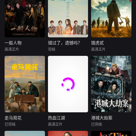
一般人物
错过了，遗憾吗？
猎虎贰
一般人物
错过了，遗憾吗？
猎虎贰
高清正片
完结
高清正片
袁林鑫
魏兵
庄达菲
王安宇
康磊
李先时
马朕
白客
杨亚
袁小道怀揣成为网
00后女孩吴小北惨
2004 年深秋西北
红的梦想创作短视
遭"断崖式分手"，
草原，假交警截停
频，并与周小乙等
失恋后的她在发疯
铜矿押运车，炸药
人组建了“红透半边
和颓废中反复横
破箱、两命陨灭，
天”团队。然而团队
跳，终于决定反
悍匪携枪遁入茫茫
在发展过程中遭遇
击！小北跌跌撞撞
戈壁。刑警杨志刚
了诸多矛盾与分
做完了"失恋后也不
凭现场足迹与痕迹
歧，幸得神秘大叔
必做的12件事"：改
精准锁凶，追凶途
助力。团队成功实
造自己、假装理
中接连牵出牧民灭
走马观花
热血江湖
港城大劫案
走马观花
热血江湖
港城大劫案
现转型。随后成员
性、周旋于形形色
口、矿场内鬼、信
已完结
高清正片
已完结
琚子轩
李聪
赵天齐
颜嫣
未知
单飞、网红“塌
色的异性之间……
用社惊天劫案，亡
张越宁
房”，大叔病倒，他
然而这一场大型失
命团伙内讧反杀、