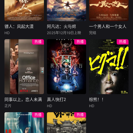
总账姜心羽产生交
说，没想到自己有
饰）选中，被迫踏
集。姜心羽遭人陷
一天会离奇死亡。
入一场为他量身打
害，只得与许雁真
他留下的3000万
造的“换命游戏”。
结盟，彼时银行欲
巨额遗产，让每个
豪华别墅、名车名
将国宝名画低价卖
人貌似都有犯罪动
表、神秘女友全部
镖人：风起大漠
阿凡达：火与烬
一个男人和一个女人
镖人：风起大漠
阿凡达：火与烬
一个男人和一个女人
给外国人，许雁真
机。警察毫无头绪
备齐，在陈伦的精
HD
2025年12月19日上映
完结
吴京
谢霆锋
萨姆·沃辛顿
黄渤
倪妮
凭借自身精湛画技
之时，羊群们决定
心打造下，刘全龙
热播
热播
热播
于适
佐伊·索尔达娜
周汉宁
仿造名画、偷天换
“不务正业”迈出牧
瞬间拥有顶配人
西格妮·韦弗
日。几经波折，两
场，追查牧羊人“躺
生。
大漠之上，镖人、
男人（黄渤
人联手在各方势力
平
官府、西域五大家
影片聚焦杰克·萨利
饰）和女人（倪妮
的夹缝间巧妙周
族等多方势力盘根
与奈蒂莉一家的命
饰）飞机同时落
旋，共历险阻，破
错节、暗潮涌动。
运起伏，在前作的
地，入住同一家酒
解重重困境。
“天字第二号逃犯”
情感余波之上，深
店，成为一墙之隔
刀马接下特殊押镖
刻描绘一个家族在
的邻居。不够隔音
任务，和同伴一起
战火中如何成长、
的房间暴露了男人
从西域护镖远赴长
并共同守护血脉相
和女人因生活暂停
安。不料，他们的
连的情感纽带的历
陷入的困境，健
同事以上，恋人未满
真人快打2
棕熊！！
同事以上，恋人未满
真人快打2
棕熊！！
护送对象竟是“天字
程，从而将故事推
康、家庭、婚姻、
正片
HD
HD
詹妮弗·洛佩兹
卡尔·厄本
铃木福
第一号逃犯”知世
向更具张力的全新
经济......成年人的生
热播
热播
布雷特·戈德斯坦
阿德莱恩·鲁道夫
郎……天下熙熙皆
维度。此外，潘多
活里从来没有“容
暂无内容
贝蒂·吉尔平
杰西卡·麦克娜美
为利来，各方势力
拉的全新领域也即
易”
闻风入局，抢镖厮
将揭晓
洛佩兹饰演的航空
过气好莱坞演