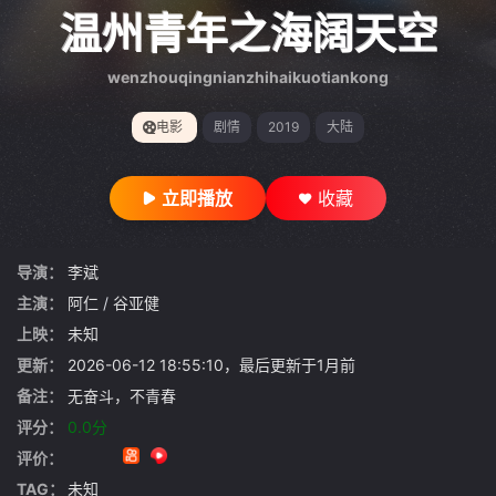
gt 0"}
温州青年之海阔天空
wenzhouqingnianzhihaikuotiankong
电影
剧情
2019
大陆
立即播放
收藏
导演：
李斌
主演：
阿仁
/
谷亚健
上映：
未知
更新：
2026-06-12 18:55:10，最后更新于1月前
备注：
无奋斗，不青春
评分：
0.0分
评价：
TAG：
未知