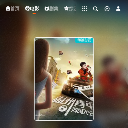
立即登录
首页
电影
下载客户端
剧集
综艺
动漫
短剧
稀饭影视
{if condition="$obj.vod_points