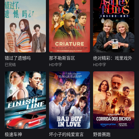
该剧主要讲述了赵
90年代中国香港，
们毅然
恋展览，真的能带
边境
新波，丁大宁，郭
子风从小和爷爷在
三位深陷生存绝境
她走出失恋吗？
华，程依慕他们毕
乡下习武，长大后
的底层小人物，因
业于同一所大学。
从乡野来到大城市
一场劫案命运交
他们和很多年轻人
寻找自己的一处立
织。押款员唐月玲
一样，自以为是，
足之地。在这样一
急需巨款为心脏病
敏感脆弱，没有被
个充满快节奏、充
父亲做移植手术；
认可的才华。他们
满利益的城市，子
搭档李国荣遭杀猪
来自不同的地方，
风十分迷茫，机缘
盘骗光积蓄，还面
却有一个共同的愿
巧合下这时候碰到
临失业危机；街坊
错过了遗憾吗
那不勒斯盲区
绝对精彩：戏里戏外
错过了遗憾吗
那不勒斯盲区
绝对精彩：戏里戏外
望“出人头地”。在
了武馆继承人夏新
丧坤在黑帮九纹龙
已完结
HD中字
HD中字
庄达菲
王安宇
马尔科·达莫雷
Maria
艾玛·邦顿
经过几段荒唐的创
颖，武官总被阿龙
手下谋生，不慎弄
白客
Esposito
理查德·柯蒂斯
业求职后，他们选
来捣乱，
丢社团钱款，遭黑
埃默拉尔德·芬内尔
择了逃离。从都市
帮全城追杀。走投
00后女孩吴小北惨
十三岁的费德
到县城再到无人
无路的唐月玲与丧
遭“断崖式分手”，
里科与苏西，是那
在这部温情脉
区。这是一部关于
坤打算抢夺黑帮钱
失恋后的她在发疯
不勒斯两大死敌大
脉的怀旧纪录片
青年成长的故事，
财，行动失败偶遇
和颓废中反复横
佬的后代。突然间
中，四位国宝级女
当他们面对婚姻，
李国荣，行车记录
跳，终于决定反
生活变成了一场绝
星再度重聚。她们
家庭，事业的时
仪拍下二人图谋。
击！小北跌跌撞撞
望的狂飙，彻底脱
将带领观众重温璀
候，他们依旧像没
李国荣顺势提议联
做完了“失恋后也不
离掌控并彻底改变
璨记忆，独家揭秘
有长大的孩子。可
手打劫押款车，计
必做的12件事”：改
了命运。但在这里
当年的幕后制作内
时间不会听你解
划借大坑舞火龙盛
造自己、假装理
他们也将迎来一个
幕。正是这部惊世
极速车神
坏小子的纯爱宣言
野兽赛跑
极速车神
坏小子的纯爱宣言
野兽赛跑
释，它已经熟练的
典人流管制实施行