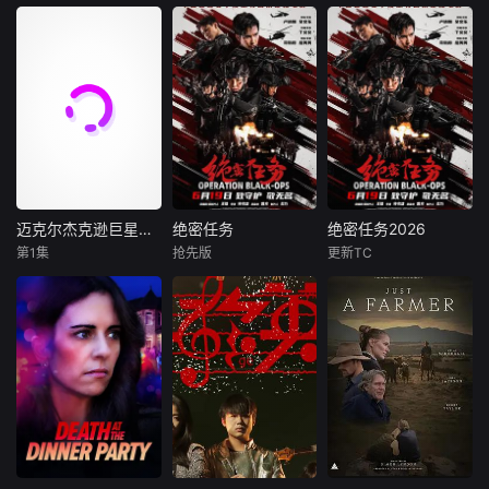
令人兴奋的新挖掘
重要地位，同时兼
和令人瞠目的CGI
顾自然风光
从第一次工业革命
本片立足宏阔历史
在科学史上，许多
来自刺客信条系列
开始，人类只用了
视野，系统梳理自
改变世界的重大发
背后的工作室，见
两百多年，就把世
文明起源至1911年
现与发明，其实都
证了奥德赛的世界
界彻底改写。 我们
的中国古代历史。
源于一场场美丽的
带来了前所未有的
把机器送进工厂，
在保留原作对统一
“意外”——青霉素
生活。
把信号送上太空，
多民族国家形成及
的诞生来自一碟发
也把目光投向更远
中华文明发展主线
霉的培养皿，微波
的宇宙。 也许在不
的基础上，精编版
炉的灵感源于口袋
久的将来，人类还
进一步优化叙事结
里融化的巧克力，
会踏上火星，甚至
构，聚焦历代治乱
甚至连X射线的发
迈克尔杰克逊巨星之路
绝密任务
绝密任务2026
迈克尔杰克逊巨星之路
绝密任务
绝密任务2026
在那里建立新的家
兴衰的关键节点与
现也是一次“不小
第1集
抢先版
更新TC
贾法尔·杰克逊
卢靖姗
余文乐
卢靖姗
明子煜
园。 可是，当我们
历史人物命运，强
心”的惊喜。本片将
尼娅·朗
于文文
刘屹宸
已
化内容的情节张力
带你
朱利亚诺·瓦尔迪
与视听表现力。删
首部女子反恐特战
首部女子反恐特战
削繁冗，力求在严
影片讲述迈克尔·杰
队电影，面对恐怖
队电影，面对恐怖
谨底色之上，生动
克逊在音乐之外的
主义恶势力，“最飒
主义恶势力，“最飒
揭示历史演进的内
人生旅程，从他以
女子反恐特战队”临
女子反恐特战队”临
在逻辑与规律，为
杰克逊五人组主唱
危受命，精英队长
危受命，精英队长
观众呈现一部脉络
之姿被发掘出惊人
陈梓静（于文文
陈梓静（于文文
清晰、史实翔实、
天赋的那一刻起，
饰）率队员金凤
饰）率队员金凤
引人入胜的影像中
直到他成为一位极
（卢靖姗 饰）、齐
（卢靖姗 饰）、齐
国通史。