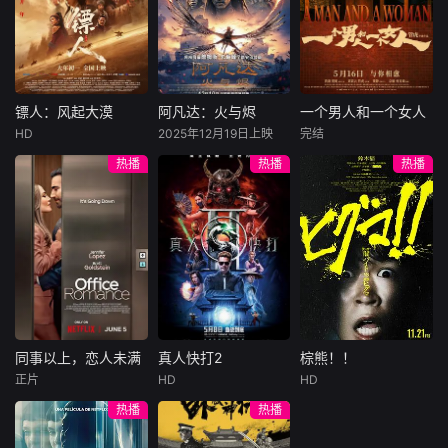
陷危局的融汇银行
爱给羊群读侦探小
公子陈伦（丁禹兮
总账姜心羽产生交
说，没想到自己有
饰）选中，被迫踏
集。姜心羽遭人陷
一天会离奇死亡。
入一场为他量身打
害，只得与许雁真
他留下的3000万
造的“换命游戏”。
结盟，彼时银行欲
巨额遗产，让每个
豪华别墅、名车名
将国宝名画低价卖
人貌似都有犯罪动
表、神秘女友全部
镖人：风起大漠
阿凡达：火与烬
一个男人和一个女人
镖人：风起大漠
阿凡达：火与烬
一个男人和一个女人
给外国人，许雁真
机。警察毫无头绪
备齐，在陈伦的精
HD
2025年12月19日上映
完结
吴京
谢霆锋
萨姆·沃辛顿
黄渤
倪妮
凭借自身精湛画技
之时，羊群们决定
心打造下，刘全龙
热播
热播
热播
于适
佐伊·索尔达娜
周汉宁
仿造名画、偷天换
“不务正业”迈出牧
瞬间拥有顶配人
西格妮·韦弗
日。几经波折，两
场，追查牧羊人“躺
生。
大漠之上，镖人、
男人（黄渤
人联手在各方势力
平
官府、西域五大家
影片聚焦杰克·萨利
饰）和女人（倪妮
的夹缝间巧妙周
族等多方势力盘根
与奈蒂莉一家的命
饰）飞机同时落
旋，共历险阻，破
错节、暗潮涌动。
运起伏，在前作的
地，入住同一家酒
解重重困境。
“天字第二号逃犯”
情感余波之上，深
店，成为一墙之隔
刀马接下特殊押镖
刻描绘一个家族在
的邻居。不够隔音
任务，和同伴一起
战火中如何成长、
的房间暴露了男人
从西域护镖远赴长
并共同守护血脉相
和女人因生活暂停
安。不料，他们的
连的情感纽带的历
陷入的困境，健
同事以上，恋人未满
真人快打2
棕熊！！
同事以上，恋人未满
真人快打2
棕熊！！
护送对象竟是“天字
程，从而将故事推
康、家庭、婚姻、
正片
HD
HD
詹妮弗·洛佩兹
卡尔·厄本
铃木福
第一号逃犯”知世
向更具张力的全新
经济......成年人的生
热播
热播
布雷特·戈德斯坦
阿德莱恩·鲁道夫
郎……天下熙熙皆
维度。此外，潘多
活里从来没有“容
暂无内容
贝蒂·吉尔平
杰西卡·麦克娜美
为利来，各方势力
拉的全新领域也即
易”