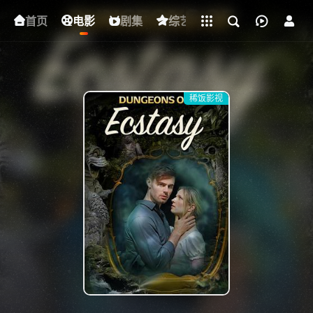
立即登录
首页
电影
下载客户端
剧集
综艺
动漫
短剧
稀饭影视
{if condition="$obj.vod_points