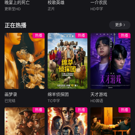
具远见的艺人，他
燕（蒋璐霞 饰）、
燕（蒋璐霞 饰）、
晚宴上的死亡
校歌英雄
一介农民
晚宴上的死亡
校歌英雄
一介农民
以无穷无尽的创作
宁宝儿（屈菁菁
宁宝儿（屈菁菁
更新至HD
正片
HD中字
Candice
彭思嘉
徐畅
Leila
Mcdougall
能力激励自己成为
饰）等全队出击，
饰）等全队出击，
Lidstone
黄黎
Joel
全世界最伟大的娱
“绝密任务”限时1
“绝密任务”限时1
正在热播
更多
卡梅伦·布罗德
乐巨星。这部电影
叛逆富二代叛逆为
Anewlywido
同时呈现迈克尔·杰
一名心理学明星学
躲爹妈安排，偷报
wedmotherisleftw
热播
热播
热播
克逊舞台之外的真
生在一次教师派对
音乐专业，开学撩
iththecareofanalc
实人生，并且重现
上死亡后，安德莉
学姐，为校花与校
oholicfather-in-la
他早期个人演艺生
亚·吉布斯和她的儿
草开战，背后搞小
wandafailingfarm.
涯中最具代表性的
子伊桑被卷入了著
动作坑对手又坑队
Sheisforcedtoforg
经典表演，这部电
名教授艾伦·杰克逊
友；寒门工科妹靠
ean
影为观众提供最贴
的危险操纵之中
兼职偷师学音乐，
近的视角，以前所
——一个不惜一切
一边端盘子一边写
未见的方式窥探这
代价掩盖真相的
歌逆袭。校园歌曲
位流行天王的内心
人。
原创大赛终极一
世界。他的故事就
画梦录
绵羊侦探团
天才游戏
战，看废柴二代如
画梦录
绵羊侦探团
天才游戏
此展开。
何洗白，草
已完结
TC中字
HD国语
代露娃
唐诗逸
休·杰克曼
彭昱畅
丁禹兮
热播
热播
热播
林柏叡
尼可拉斯·博朗
李蔓瑄
尼古拉斯·加利齐纳
民国的上海滩，身
穷途末路的天才少
怀绝技的孤女画师
牧羊人乔治
年刘全龙（彭昱畅
许雁真，意外与身
（休·杰克曼饰）最
饰），被偏执富家