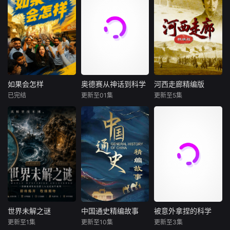
如果会怎样
奥德赛从神话到科学
河西走廊精编版
如果会怎样
奥德赛从神话到科学
河西走廊精编版
已完结
更新至01集
更新至5集
未知
未知
未知
内容涵盖多个主
在克里斯托弗·诺兰
《河西走廊》以甘
题，包括政治、文
即将上映的史诗电
肃河西走廊为核
化、社会、经济和
影之前，发现传说
心，梳理两千多年
艺术等领域；通过 I
背后的真相。考古
历史。影片讲述张
nstagram 和 Face
学家、地质学家和
骞出使、霍去病设
book 平台，以“如
古生物学家正在使
四郡、丝路贸易、
果……会怎样（Wh
用尖端技术调查传
佛教传播、凉州会
at If）”为主题进行
说背后的真相。尤
盟等史实，展现此
表达。其风格轻松
利西斯——故事中
地作为中原通往西
幽默，以寓教于乐
的标志性英雄——
域的战略要道、多
世界未解之谜
中国通史精编故事
被意外拿捏的科学
世界未解之谜
中国通史精编故事
被意外拿捏的科学
的方式传
真的存在吗？随着
元文明交融之地的
更新至1集
更新至10集
更新至3集
未知
未知
未知