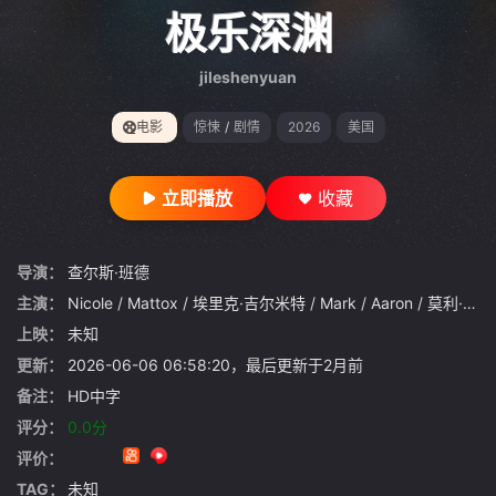
gt 0"}
极乐深渊
jileshenyuan
电影
惊悚
/
剧情
2026
美国
立即播放
收藏
导演：
查尔斯·班德
主演：
Nicole
/
Mattox
/
埃里克·吉尔米特
/
Mark
/
Aaron
/
莫利·安德森
上映：
未知
更新：
2026-06-06 06:58:20，最后更新于2月前
备注：
HD中字
评分：
0.0分
评价：
TAG：
未知