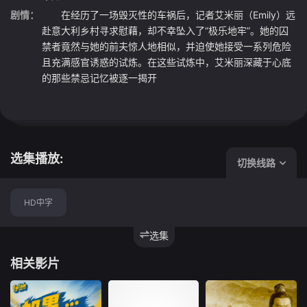
剧情：
在经历了一场毁灭性的车祸后，记者艾米丽（Emily）远
赴意大利乡村寻求慰藉，却不幸坠入了“极乐地牢”。她的囚
禁者竟然与她的前夫惊人地相似，并迫使她接受一系列危险
且充满感官诱惑的试炼。在这些试炼中，艾米丽深藏于心底
的那些禁忌记忆被逐一揭开
选集播放:
切换线路
HD中字
选集
相关影片