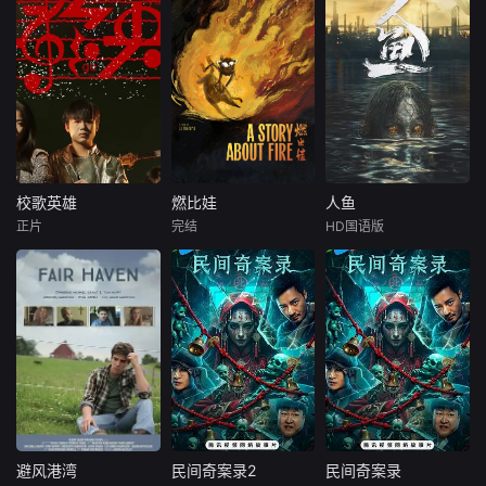
校歌英雄
燃比娃
人鱼
校歌英雄
燃比娃
人鱼
正片
完结
HD国语版
彭思嘉
徐畅
未知
樊少皇
黄黎
影片故事源自羌族
影片讲述了主人公
叛逆富二代叛逆为
神话，讲述了一只
韩郝（樊少皇饰）
躲爹妈安排，偷报
被人类抚养长大的
为了营救意外被困
音乐专业，开学撩
猴子，追寻母亲阿
秘密实验室的儿
学姐，为校花与校
勿巴吉（周迅 配
子，勇往直前，与
草开战，背后搞小
音）的足迹，踏上
不明生物“人鱼”斗
动作坑对手又坑队
神山探寻“温暖”之
智斗勇，凭借着坚
友；寒门工科妹靠
谜的旅程。他在“恐
韧的信念和超群的
兼职偷师学音乐，
惧之兽”口中夺取火
智慧带领被困小
一边端盘子一边写
种，烈焰焚身，褪
队，历经重重危
避风港湾
民间奇案录2
民间奇案录
避风港湾
民间奇案录2
民间奇案录