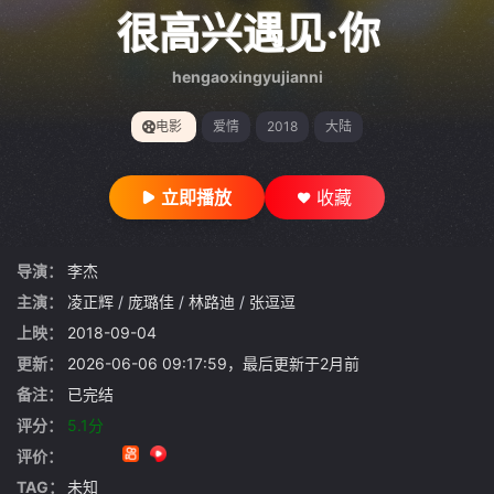
gt 0"}
很高兴遇见·你
hengaoxingyujianni
电影
爱情
2018
大陆
立即播放
收藏
导演：
李杰
主演：
凌正辉
/
庞璐佳
/
林路迪
/
张逗逗
上映：
2018-09-04
更新：
2026-06-06 09:17:59，最后更新于2月前
备注：
已完结
评分：
5.1分
评价：
TAG：
未知