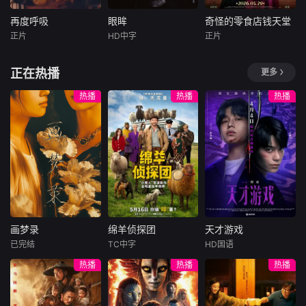
沈晓丁与之前的性
命。日军欲诱杀高
里，约阿希姆·波塞
格发生了惊人的转
胜男，她孤身赴战
纳站出来，用他自
再度呼吸
眼眸
奇怪的零食店钱天堂
再度呼吸
眼眸
奇怪的零食店钱天堂
变，故事在诙谐、
舍命换乡亲周全。
己的话讲述了关于
正片
HD中字
正片
唐妮·布蕾斯顿
申敏儿
金南熙
罗美兰
李来
幽默、感人的情境
千钧一发间，八路
托拉斯丑闻的故
艾森斯·阿特金斯
李承勇
下进行一步步的推
军突袭而至全歼敌
暂无简介
正在热播
更多
进，在与
寇，
暂无简介
围绕因患有家
族遗传病而导致视
热播
热播
热播
力逐渐丧失的摄影
师瑞真展开。在面
对跨越视力障碍、
好不容易成为陶艺
家却离奇身亡的双
胞胎妹妹瑞音时，
瑞真孤身一人踏上
了挖掘死亡真相的
道路，并在黑暗的
画梦录
绵羊侦探团
天才游戏
边缘与隐藏的真相
画梦录
绵羊侦探团
天才游戏
正面交锋
已完结
TC中字
HD国语
代露娃
唐诗逸
休·杰克曼
彭昱畅
丁禹兮
热播
热播
热播
林柏叡
尼可拉斯·博朗
李蔓瑄
尼古拉斯·加利齐纳
民国的上海滩，身
穷途末路的天才少
怀绝技的孤女画师
牧羊人乔治
年刘全龙（彭昱畅