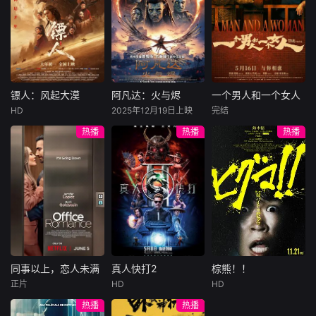
许雁真，意外与身
（休·杰克曼饰）最
饰），被偏执富家
陷危局的融汇银行
爱给羊群读侦探小
公子陈伦（丁禹兮
总账姜心羽产生交
说，没想到自己有
饰）选中，被迫踏
集。姜心羽遭人陷
一天会离奇死亡。
入一场为他量身打
害，只得与许雁真
他留下的3000万
造的“换命游戏”。
结盟，彼时银行欲
巨额遗产，让每个
豪华别墅、名车名
将国宝名画低价卖
人貌似都有犯罪动
表、神秘女友全部
镖人：风起大漠
阿凡达：火与烬
一个男人和一个女人
镖人：风起大漠
阿凡达：火与烬
一个男人和一个女人
给外国人，许雁真
机。警察毫无头绪
备齐，在陈伦的精
HD
2025年12月19日上映
完结
吴京
谢霆锋
萨姆·沃辛顿
黄渤
倪妮
凭借自身精湛画技
之时，羊群们决定
心打造下，刘全龙
热播
热播
热播
于适
佐伊·索尔达娜
周汉宁
仿造名画、偷天换
“不务正业”迈出牧
瞬间拥有顶配人
西格妮·韦弗
日。几经波折，两
场，追查牧羊人“躺
生。
大漠之上，镖人、
男人（黄渤
人联手在各方势力
平
官府、西域五大家
影片聚焦杰克·萨利
饰）和女人（倪妮
的夹缝间巧妙周
族等多方势力盘根
与奈蒂莉一家的命
饰）飞机同时落
旋，共历险阻，破
错节、暗潮涌动。
运起伏，在前作的
地，入住同一家酒
解重重困境。
“天字第二号逃犯”
情感余波之上，深
店，成为一墙之隔
刀马接下特殊押镖
刻描绘一个家族在
的邻居。不够隔音
任务，和同伴一起
战火中如何成长、
的房间暴露了男人
从西域护镖远赴长
并共同守护血脉相
和女人因生活暂停
安。不料，他们的
连的情感纽带的历
陷入的困境，健
同事以上，恋人未满
真人快打2
棕熊！！
同事以上，恋人未满
真人快打2
棕熊！！
护送对象竟是“天字
程，从而将故事推
康、家庭、婚姻、
正片
HD
HD
詹妮弗·洛佩兹
卡尔·厄本
铃木福
第一号逃犯”知世
向更具张力的全新
经济......成年人的生
热播
热播
布雷特·戈德斯坦
阿德莱恩·鲁道夫
郎……天下熙熙皆
维度。此外，潘多
活里从来没有“容
暂无内容