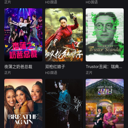
歌逆袭。校园歌曲
去毛发，涅槃成
机。一场紧张刺激
正片
HD国语
HD国语
汤姆·沃帕特
古斌
盛少
古斌
盛少
原创大赛终极一
人。
的生死逃亡就此展
迈克尔·格兰特
张雪菡
张雪菡
战，看废柴二代如
开……
何洗白，草
故事讲述在美国东
患有妄想症的
患有妄想症的
北部一个小镇的农
警察张天盛遇上一
警察张天盛遇上一
场，一个怀抱音乐
起离奇的神像杀人
起离奇的神像杀人
理想的男孩，在追
事件，勘案过程
事件，勘案过程
求爱情与理想的道
中，牵引出“婴胎报
中，牵引出“婴胎报
路上历经的艰辛。
仇”，“娘娘索命”等
仇”，“娘娘索命”等
男主人公曾被迫接
一连串妖异事件，
一连串妖异事件，
受性向矫正治疗，
张天盛虽被种种诡
张天盛虽被种种诡
在另一个男孩爱情
怪幻象阻碍，却坚
怪幻象阻碍，却坚
夜蒲之奶爸总裁
双枪红娘子
Trustor丑闻：瑞典金融案内幕
夜蒲之奶爸总裁
双枪红娘子
Trustor丑闻：瑞典金融案内幕
的感召下，他终于
信这是藏在迷信后
信这是藏在迷信后
正片
HD国语
正片
李文骁
侯迪
刘姝彤
文祈
未知
有勇气面对内心最
的人为诡计，勇于
的人为诡计，勇于
媛媛
王品一
深处的渴望。但
向封建传统宣战，
向封建传统宣战，
网飞投资了两部新
是，他们的
敢于
敢于
这一是部讲述酷爱
1938年，高胜
的瑞典电影——包
夜生活的富二代沈
男新婚之日，丈夫
括由卡琳·af·克林伯
晓丁，意外接受一
被日军残害，父辈
格和特蕾莎·奥尔登
个两岁的孩子闯入
亦遭屠戮。她举枪
拍摄的纪录片《信
生活的故事，并且
聚义，屡袭敌寇威
任者》,讲述了瑞典
这个孩子还是自己
震四方，后得八路
最臭名昭著的生态
的儿子。当上爸爸
军指点决心投身革
犯罪之一。在这