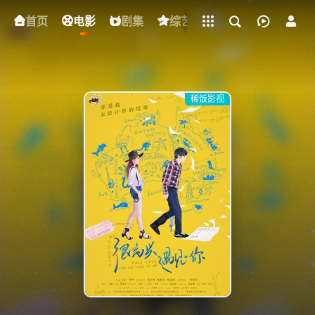
立即登录
首页
电影
下载客户端
剧集
综艺
动漫
短剧
稀饭影视
{if condition="$obj.vod_points