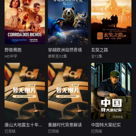
野兽赛跑
穿越欧洲自然奇境
玄奘之路
野兽赛跑
穿越欧洲自然奇境
玄奘之路
HD中字
更新至02集
全12集
马修斯·阿布雷乌
未知
王新源
阿妮塔
阿兹
从斯瓦尔巴群岛冰
玄奘法师，可
在反乌托邦里
封的荒原，到沐浴
谓当今中国最为著
约热内卢废墟中，
着阳光的地中海沿
名的僧侣。但他的
城市被阶级斗争撕
岸，这部野生动物
出名不是因为其上
裂，人们沉迷于血
纪录片深入探索了
求佛法的献身精神
腥竞技。一位抵抗
欧洲最重要迷人的
以及莫测的修为，
运动领袖为拯救妹
栖息地，并邂逅了
而是源于那部声名
妹免于遭遇比死亡
最非凡的野生居
远播的古典名著
更惨烈的命运，被
民。蓝鲸、北极熊
《西游记》。可是
迫卷入一场暴力而
与翱翔天际的金雕
在《西游记》中，
唐山大地震五十年回望
重器时代背景解读
中国特大案纪实
唐山大地震五十年回望
重器时代背景解读
中国特大案纪实
高风险的竞赛。
领衔登场，珍稀罕
三藏法师玄奘却被
已完结
已完结
已完结
未知
未知
未知