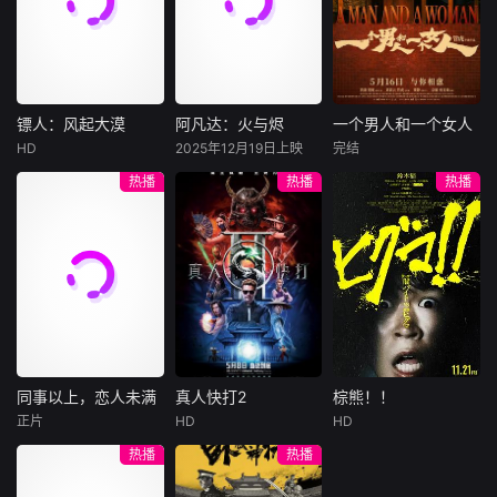
陷危局的融汇银行
爱给羊群读侦探小
公子陈伦（丁禹兮
总账姜心羽产生交
说，没想到自己有
饰）选中，被迫踏
集。姜心羽遭人陷
一天会离奇死亡。
入一场为他量身打
害，只得与许雁真
他留下的3000万
造的“换命游戏”。
结盟，彼时银行欲
巨额遗产，让每个
豪华别墅、名车名
将国宝名画低价卖
人貌似都有犯罪动
表、神秘女友全部
镖人：风起大漠
阿凡达：火与烬
一个男人和一个女人
镖人：风起大漠
阿凡达：火与烬
一个男人和一个女人
给外国人，许雁真
机。警察毫无头绪
备齐，在陈伦的精
HD
2025年12月19日上映
完结
吴京
谢霆锋
萨姆·沃辛顿
黄渤
倪妮
凭借自身精湛画技
之时，羊群们决定
心打造下，刘全龙
热播
热播
热播
于适
佐伊·索尔达娜
周汉宁
仿造名画、偷天换
“不务正业”迈出牧
瞬间拥有顶配人
西格妮·韦弗
日。几经波折，两
场，追查牧羊人“躺
生。
大漠之上，镖人、
男人（黄渤
人联手在各方势力
平
官府、西域五大家
影片聚焦杰克·萨利
饰）和女人（倪妮
的夹缝间巧妙周
族等多方势力盘根
与奈蒂莉一家的命
饰）飞机同时落
旋，共历险阻，破
错节、暗潮涌动。
运起伏，在前作的
地，入住同一家酒
解重重困境。
“天字第二号逃犯”
情感余波之上，深
店，成为一墙之隔
刀马接下特殊押镖
刻描绘一个家族在
的邻居。不够隔音
任务，和同伴一起
战火中如何成长、
的房间暴露了男人
从西域护镖远赴长
并共同守护血脉相
和女人因生活暂停
安。不料，他们的
连的情感纽带的历
陷入的困境，健
同事以上，恋人未满
真人快打2
棕熊！！
同事以上，恋人未满
真人快打2
棕熊！！
护送对象竟是“天字
程，从而将故事推
康、家庭、婚姻、
正片
HD
HD
詹妮弗·洛佩兹
卡尔·厄本
铃木福
第一号逃犯”知世
向更具张力的全新
经济......成年人的生
热播
热播
布雷特·戈德斯坦
阿德莱恩·鲁道夫
郎……天下熙熙皆
维度。此外，潘多
活里从来没有“容
暂无内容
贝蒂·吉尔平
杰西卡·麦克娜美
为利来，各方势力
拉的全新领域也即
易”