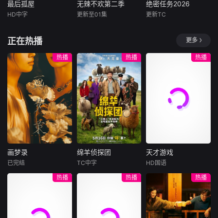
形象，又挖掘其思
最后孤屋
无辣不欢第二季
绝密任务2026
最后孤屋
无辣不欢第二季
绝密任务2026
人员的坚守与智
想与实践对当代的
HD中字
更新至01集
更新TC
慧，剖析重案背后
格蕾塔·李
未知
卢靖姗
明子煜
现实意义，是兼具
的人性百态与社会
瓦格纳·马拉
刘屹宸
历
腾讯视频自制美食
警示，彰显法治力
正在热播
更多
西德·爱德华兹
纪录片《无辣不
首部女子反恐特战
量与正义绝不缺席
一个普通的一
欢》第二季，以&a
队电影，面对恐怖
热播
热播
热播
的坚定信念。
家四口突遭诡异变
mp;quot;辣&amp;q
主义恶势力，“最飒
故，被困在自家房
uot;为情绪钥匙，
女子反恐特战队”临
屋中超过1000天无
从个人感受延伸至
危受命，精英队长
法出门。在资源消
社会群像，深入探
陈梓静（于文文
耗殆尽与未知神秘
寻这款当代&amp;q
饰）率队员金凤
威胁的双重逼迫
uot;情绪释放器&a
（卢靖姗 饰）、齐
下，一家人必须想
mp;quot;如何一辣
燕（蒋璐霞 饰）、
方设法联手求生，
解千愁。本季我们
宁宝儿（屈菁菁
打破这间禁锢生命
再次出发，走遍辣
饰）等全队出击，
画梦录
绵羊侦探团
天才游戏
的困局。
域多地，用火辣风
“绝密任务”限时1
画梦录
绵羊侦探团
天才游戏
味串联市井日常与
已完结
TC中字
HD国语
代露娃
唐诗逸
休·杰克曼
彭昱畅
丁禹兮
人间温情，描摹国
热播
热播
热播
林柏叡
尼可拉斯·博朗
李蔓瑄
人豁达热烈、向阳
尼古拉斯·加利齐纳
而生的生活本色。
民国的上海滩，身
穷途末路的天才少
怀绝技的孤女画师
牧羊人乔治
年刘全龙（彭昱畅
许雁真，意外与身
（休·杰克曼饰）最
饰），被偏执富家