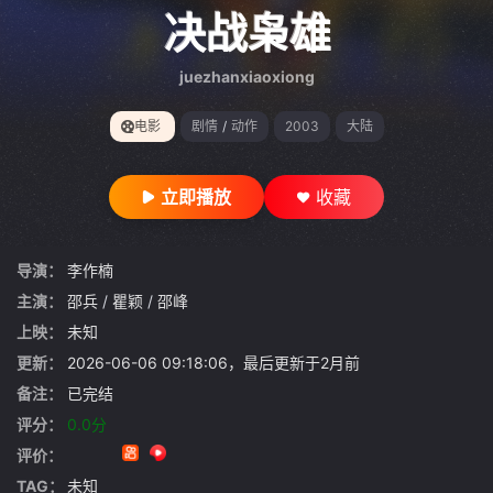
gt 0"}
决战枭雄
juezhanxiaoxiong
电影
剧情
/
动作
2003
大陆
立即播放
收藏
导演：
李作楠
主演：
邵兵
/
瞿颖
/
邵峰
上映：
未知
更新：
2026-06-06 09:18:06，最后更新于2月前
备注：
已完结
评分：
0.0分
评价：
TAG：
未知