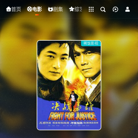
立即登录
首页
电影
下载客户端
剧集
综艺
动漫
短剧
稀饭影视
{if condition="$obj.vod_points