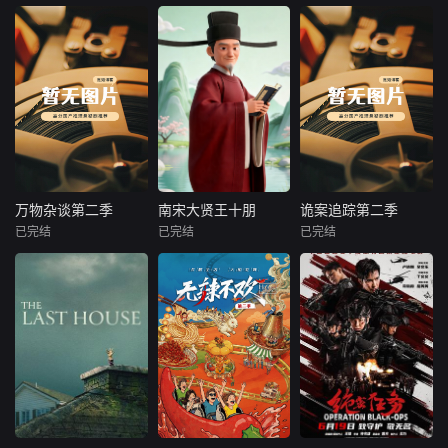
见的波斯豹等珍稀
塑造成一个内心左
物种的身影也惊艳
右摇摆，时
本节目不只讲述一
本付费节目非正
本片聚焦国内多起
亮相。全片满载震
场灾难，更追溯唐
片，本节目将以电
轰动一时的重特大
撼壮观的影像画
山如何因煤而兴、
视剧《重器》的剧
刑事案件，深度还
面，记录了多项科
因工业扩张成长为
情为叙事锚点，遵
原武汉“12·1”特大
学界首次发现的动
重工业城市，又如
循中国司法建设的
爆炸案、石家庄“3·
物行为，堪称有史
何在大地震后完成
历史脉络，串联中
16”爆炸案的案发始
以来制作规模最宏
重建。通过史料梳
国刑事法治从无到
末与真相调查，全
大的野生动物纪录
理、地图解析、专
有、从粗疏到精细
程追踪“6·28”军用
片之一。
业案例与AI场景复
的完整演进历程，
炸药被盗案、郑州
原，串联城市发
诠释剧名重器的双
“12·9”银行大劫案
万物杂谈第二季
南宋大贤王十朋
诡案追踪第二季
万物杂谈第二季
南宋大贤王十朋
诡案追踪第二季
展、地震认知、建
重内涵，既是制度
的缜密侦缉与凶犯
已完结
已完结
已完结
未知
未知
未知
筑安全、灾难救援
层面的法治国之重
落网过程。从触目
和重建规划，呈现
器，也是一代法律
惊心的现场勘查，
以“关注民生，服务
聚焦南宋“状元贤
网罗国内外离奇案
唐山从崛起、受创
人以信仰浇筑的职
到抽丝剥茧的线索
百姓”为宗旨，以百
守”王十朋，以人物
件，奇闻趣事，跟
到重生的完整历
业重器。
摸排，从跨区域的
姓的眼睛看百姓。
生平为轴、精神内
沟长一起探寻真
程。
缜密布控，到法网
打开万千世界，体
核为魂，串联其求
相，读懂人心！
恢恢的最终收网，
验包罗万象的奇
学、治家、从政、
影片以真实的案件
闻。
交友、寄情山水的
卷宗、详实的侦办
完整人生，既还原
细节，再现警方与
一位“清廉刚直、勤
犯罪分子的激烈较
民务实”的古代贤士
量，记录一线办案