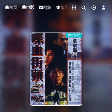
立即登录
首页
电影
下载客户端
剧集
综艺
动漫
短剧
稀饭影视
{if condition="$obj.vod_points