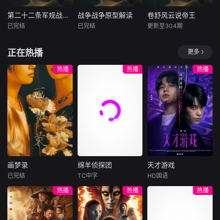
酥饼还是会有它的
武装商船的被动防
（卢靖姗 饰）、齐
亡战友遗体的冒死
特制料理。洋溢着
御与安全舱战术，
燕（蒋璐霞 饰）、
寻回，到特战搭档
第二十二条军规战争电影解读
战争战争原型解读
卷舒风云说帝王
第二十二条军规战争电影解读
战争战争原型解读
卷舒风云说帝王
温暖生活气息的工
到美军海豹突击队
宁宝儿（屈菁菁
在敌后绝境中建立
已完结
已完结
更新至304期
作室，香味四溢。
未知
未知
未知
三枪同步狙击的教
饰）等全队出击，
的生死信任，从帕
那倾尽真意制作的
科书式营救，五集
“绝密任务”限时1
尔米拉多方混战格
本付费节目非正
本付费节目非正
《卷舒风云说帝
美食，让每一个人
正在热播
更多
深度还原马士基阿
局到战争无赢家的
片，二战美军空军
片，以海豹小队在
王》是一档叙述历
和可爱的小猫都找
拉巴马号劫持事件
终局反思，五集深
基地，飞行员被困
伊拉克拉马迪民居
史的纪录片类节
热播
热播
热播
到了归属感。
全貌，拆解公海反
度拆解现代局部战
在永远看不到头的
被围困的真实经历
目，节目是由张贞
海盗作战的规则与
争中最隐蔽的空地
轰炸任务中，第二
为底色，一切基于
杰主持、制作，以
博弈，厘清好莱坞
协同作战，撕开英
十二条军规用自相
老兵集体记忆重建
尽量详实的史料为
英雄叙事与真实事
雄滤镜下的战争残
矛盾的逻辑闭环锁
战场。从前沿侦察
依据，每一集讲述
件的边界。
酷真相。
死所有逃生路径。
到通讯失联，从爆
一位中国皇帝的事
从军官用士兵性命
炸重伤到记忆断
迹，剖析重大历史
堆砌晋升履历，到
裂，用受限视角还
事件发生的原因，
炊事官跨国倒卖军
原现代巷战最压抑
用通俗易懂的语言
火轰炸己方阵地牟
的真相。彻底打破
及图像呈现给大
画梦录
绵羊侦探团
天才游戏
利，从战友意外死
特种部队无所不能
家。
画梦录
绵羊侦探团
天才游戏
亡的精神崩溃到罗
的神话，呈现训练
已完结
TC中字
HD国语
代露娃
唐诗逸
休·杰克曼
彭昱畅
丁禹兮
马街头的战争荒
与装备无法消除的
热播
热播
热播
林柏叡
尼可拉斯·博朗
李蔓瑄
诞，五集深度拆解
战场不确定性，揭
尼古拉斯·加利齐纳
这部黑色幽默经
示战争创伤如何伴
民国的上海滩，身
穷途末路的天才少
典，揭露僵化军事
随亲历者一生，读
怀绝技的孤女画师
牧羊人乔治
年刘全龙（彭昱畅