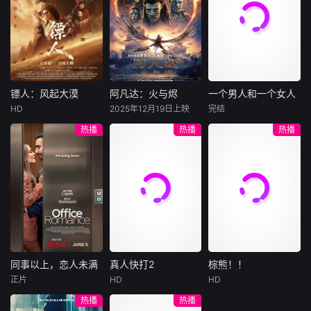
官僚体系对人性的
懂普通士兵在绝境
许雁真，意外与身
（休·杰克曼饰）最
饰），被偏执富家
极致碾压。
中仍不放弃彼此的
陷危局的融汇银行
爱给羊群读侦探小
公子陈伦（丁禹兮
生存本能。
总账姜心羽产生交
说，没想到自己有
饰）选中，被迫踏
集。姜心羽遭人陷
一天会离奇死亡。
入一场为他量身打
害，只得与许雁真
他留下的3000万
造的“换命游戏”。
结盟，彼时银行欲
巨额遗产，让每个
豪华别墅、名车名
将国宝名画低价卖
人貌似都有犯罪动
表、神秘女友全部
镖人：风起大漠
阿凡达：火与烬
一个男人和一个女人
镖人：风起大漠
阿凡达：火与烬
一个男人和一个女人
给外国人，许雁真
机。警察毫无头绪
备齐，在陈伦的精
HD
2025年12月19日上映
完结
吴京
谢霆锋
萨姆·沃辛顿
黄渤
倪妮
凭借自身精湛画技
之时，羊群们决定
心打造下，刘全龙
热播
热播
热播
于适
佐伊·索尔达娜
周汉宁
仿造名画、偷天换
“不务正业”迈出牧
瞬间拥有顶配人
西格妮·韦弗
日。几经波折，两
场，追查牧羊人“躺
生。
大漠之上，镖人、
男人（黄渤
人联手在各方势力
平
官府、西域五大家
影片聚焦杰克·萨利
饰）和女人（倪妮
的夹缝间巧妙周
族等多方势力盘根
与奈蒂莉一家的命
饰）飞机同时落
旋，共历险阻，破
错节、暗潮涌动。
运起伏，在前作的
地，入住同一家酒
解重重困境。
“天字第二号逃犯”
情感余波之上，深
店，成为一墙之隔
刀马接下特殊押镖
刻描绘一个家族在
的邻居。不够隔音
任务，和同伴一起
战火中如何成长、
的房间暴露了男人
从西域护镖远赴长
并共同守护血脉相
和女人因生活暂停
安。不料，他们的
连的情感纽带的历
陷入的困境，健
同事以上，恋人未满
真人快打2
棕熊！！
同事以上，恋人未满
真人快打2
棕熊！！
护送对象竟是“天字
程，从而将故事推
康、家庭、婚姻、
正片
HD
HD
詹妮弗·洛佩兹
卡尔·厄本
铃木福
第一号逃犯”知世
向更具张力的全新
经济......成年人的生
热播
热播
布雷特·戈德斯坦
阿德莱恩·鲁道夫
郎……天下熙熙皆
维度。此外，潘多
活里从来没有“容
暂无内容