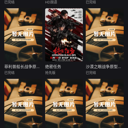
现也是一次“不小
兴衰的关键节点与
北疆长大，李长生
已完结
HD国语
已完结
姜轩
姜轩
刘姝彤
文祈
未知
心”的惊喜。本片将
历史人物命运，强
曾对他有过救命之
王品一
带你
化内容的情节张力
恩，冷啸天
2013年6月，出生
本付费节目非正
与视听表现力。删
在马路上的白猫被
1938年，高胜
片，从张伯伦倒台
削繁冗，力求在严
它称之为“怪蜀黍”
男新婚之日，丈夫
到丘吉尔逆势上
谨底色之上，生动
的主人姜老刀捡回
被日军残害，父辈
位，从内阁和谈博
揭示历史演进的内
家，并得名酥饼，
亦遭屠戮。她举枪
弈到敦刻尔克绝境
在逻辑与规律，为
由此开始了一段全
聚义，屡袭敌寇威
撤离奇迹，从王室
观众呈现一部脉络
新的生活。姜老刀
震四方，后得八路
立场转变终结绥靖
清晰、史实翔实、
是某设计公司老
军指点决心投身革
思潮到两段真实演
引人入胜的影像中
板，拥有相对自由
命。日军欲诱杀高
讲锁定抗战国策
国通史。
的工作空间，而工
胜男，她孤身赴战
——五集文案完整
菲利普船长战争原型解读
绝密任务
沙漠之眼战争原型解读
菲利普船长战争原型解读
绝密任务
沙漠之眼战争原型解读
作室便成为酥饼的
舍命换乡亲周全。
还原英国至暗时刻
已完结
抢先版
已完结
未知
卢靖姗
余文乐
未知
新家。主人看似粗
千钧一发间，八路
的权力博弈与国运
于文文
狂，实则内心细
军突袭而至全歼敌
抉择。妥协的代价
本付费节目非正
本付费节目非正
腻，心灵手巧，擅
寇，
是主权阉割，坚持
片，索马里外海，
首部女子反恐特战
片，俄军特种航空
长精心制作各种美
的底气来自全民共
四名持枪海盗劫持
队电影，面对恐怖
引导员深入叙利亚
味可口的点心和料
识，一个国家的绝
万吨远洋货轮，船
主义恶势力，“最飒
沙漠敌后，以激光
理，当然主人和同
境翻盘从来不是英
长被挟持至封闭救
女子反恐特战队”临
照射引导空中精准
事小胖、肉圆妹、
雄主义的独角戏，
生艇，在印度洋上
危受命，精英队长
打击，成为武装分
光头老李成为首轮
而是核心力量凝聚
开启五天五夜的极
陈梓静（于文文
子不惜代价追杀的
食客，不过可爱的
共识的合力逆转。
限漂流对峙。从无
饰）率队员金凤
“沙漠之眼”。从阵