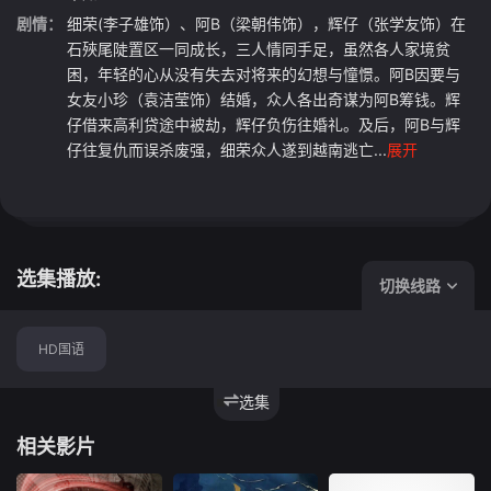
剧情：
细荣(李子雄饰）、阿B（梁朝伟饰），辉仔（张学友饰）在
石殎尾陡置区一同成长，三人情同手足，虽然各人家境贫
困，年轻的心从没有失去对将来的幻想与憧憬。阿B因要与
女友小珍（袁洁莹饰）结婚，众人各出奇谋为阿B筹钱。辉
仔借来高利贷途中被劫，辉仔负伤往婚礼。及后，阿B与辉
仔往复仇而误杀废强，细荣众人遂到越南逃亡...
展开
选集播放:
切换线路
HD国语
选集
相关影片