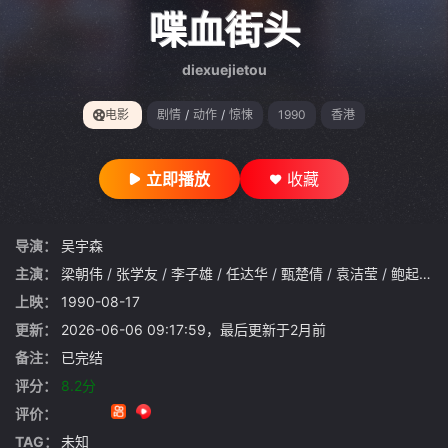
gt 0"}
喋血街头
diexuejietou
电影
剧情
/
动作
/
惊悚
1990
香港
立即播放
收藏
导演：
吴宇森
主演：
梁朝伟
/
张学友
/
李子雄
/
任达华
/
甄楚倩
/
袁洁莹
/
鲍起静
/
上映：
1990-08-17
更新：
2026-06-06 09:17:59，最后更新于2月前
备注：
已完结
评分：
8.2分
评价：
TAG：
未知