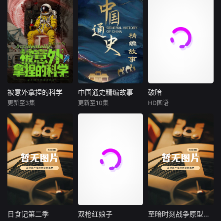
被意外拿捏的科学
中国通史精编故事
破暗
被意外拿捏的科学
中国通史精编故事
破暗
更新至3集
更新至10集
HD国语
未知
未知
李雅男
樊昱君
在科学史上，许多
本片立足宏阔历史
大康太师闻宇阳宴
改变世界的重大发
视野，系统梳理自
请皇上义子神策府
现与发明，其实都
文明起源至1911年
神威将军冷啸天，
源于一场场美丽的
的中国古代历史。
席间告知他一个消
“意外”——青霉素
在保留原作对统一
息，刚刚继任北疆
的诞生来自一碟发
多民族国家形成及
镇海王的薛世明遭
霉的培养皿，微波
中华文明发展主线
刺客暗杀，大康名
炉的灵感源于口袋
的基础上，精编版
医李长生父子卷入
里融化的巧克力，
进一步优化叙事结
其中，不日将斩
甚至连X射线的发
构，聚焦历代治乱
首。冷啸天自幼在
日食记第二季
双枪红娘子
至暗时刻战争原型解读
日食记第二季
双枪红娘子
至暗时刻战争原型解读