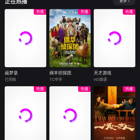
正在热播
更多
热播
热播
热播
画梦录
绵羊侦探团
天才游戏
画梦录
绵羊侦探团
天才游戏
已完结
TC中字
HD国语
代露娃
唐诗逸
休·杰克曼
彭昱畅
丁禹兮
热播
热播
热播
林柏叡
尼可拉斯·博朗
李蔓瑄
尼古拉斯·加利齐纳
民国的上海滩，身
穷途末路的天才少
怀绝技的孤女画师
牧羊人乔治
年刘全龙（彭昱畅
许雁真，意外与身
（休·杰克曼饰）最
饰），被偏执富家
陷危局的融汇银行
爱给羊群读侦探小
公子陈伦（丁禹兮
总账姜心羽产生交
说，没想到自己有
饰）选中，被迫踏
集。姜心羽遭人陷
一天会离奇死亡。
入一场为他量身打
害，只得与许雁真
他留下的3000万
造的“换命游戏”。