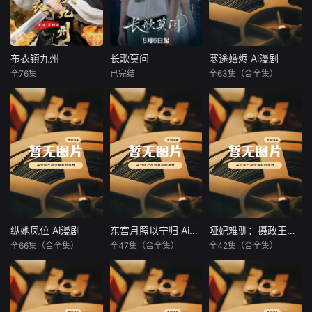
布衣镇九州
长歌莫问
寒途婚烬 Ai漫剧
布衣镇九州
长歌莫问
寒途婚烬 Ai漫剧
全76集
已完结
全63集（合全集）
沈浩晨
蔡正杰
杨子菲
未知
王坤炎
布衣镇九州
暂无内容
千年前，雍国泥塑
世家楚门因进贡的
“十二生肖”离奇流
血炸裂，惨遭满门
流放，楚父以死鸣
冤。楚家大小姐楚
梓鸢带着滔天恨
意，在屠刀落地的
瞬间，灵魂跨越千
纵她凤位 Ai漫剧
东宫月照以宁归 Ai漫剧
哑妃难驯：摄政王的掌心娇 Ai漫剧
纵她凤位 Ai漫剧
东宫月照以宁归 Ai漫剧
哑妃难驯：摄政王的掌心娇 Ai漫剧
年，附身到了与她
全66集（合全集）
全47集（合全集）
全42集（合全集）
未知
未知
未知
容貌一模一样的女
大学生——楚长歌
暂无内容
暂无内容
暂无内容
的身上。