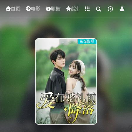
立即登录
首页
电影
下载客户端
剧集
综艺
动漫
短剧
稀饭影视
{if condition="$obj.vod_points