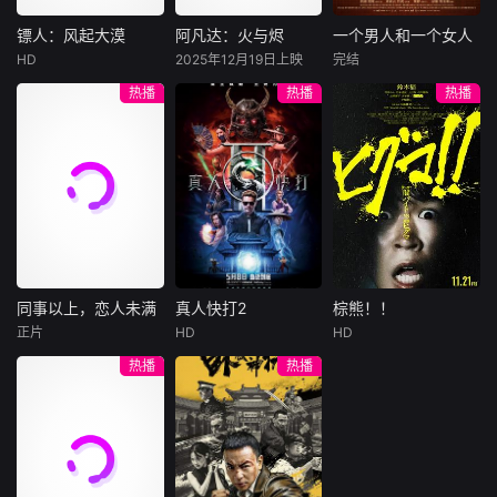
结盟，彼时银行欲
巨额遗产，让每个
豪华别墅、名车名
将国宝名画低价卖
人貌似都有犯罪动
表、神秘女友全部
镖人：风起大漠
阿凡达：火与烬
一个男人和一个女人
镖人：风起大漠
阿凡达：火与烬
一个男人和一个女人
给外国人，许雁真
机。警察毫无头绪
备齐，在陈伦的精
HD
2025年12月19日上映
完结
吴京
谢霆锋
萨姆·沃辛顿
黄渤
倪妮
凭借自身精湛画技
之时，羊群们决定
心打造下，刘全龙
热播
热播
热播
于适
佐伊·索尔达娜
周汉宁
仿造名画、偷天换
“不务正业”迈出牧
瞬间拥有顶配人
西格妮·韦弗
日。几经波折，两
场，追查牧羊人“躺
生。
大漠之上，镖人、
男人（黄渤
人联手在各方势力
平
官府、西域五大家
影片聚焦杰克·萨利
饰）和女人（倪妮
的夹缝间巧妙周
族等多方势力盘根
与奈蒂莉一家的命
饰）飞机同时落
旋，共历险阻，破
错节、暗潮涌动。
运起伏，在前作的
地，入住同一家酒
解重重困境。
“天字第二号逃犯”
情感余波之上，深
店，成为一墙之隔
刀马接下特殊押镖
刻描绘一个家族在
的邻居。不够隔音
任务，和同伴一起
战火中如何成长、
的房间暴露了男人
从西域护镖远赴长
并共同守护血脉相
和女人因生活暂停
安。不料，他们的
连的情感纽带的历
陷入的困境，健
同事以上，恋人未满
真人快打2
棕熊！！
同事以上，恋人未满
真人快打2
棕熊！！
护送对象竟是“天字
程，从而将故事推
康、家庭、婚姻、
正片
HD
HD
詹妮弗·洛佩兹
卡尔·厄本
铃木福
第一号逃犯”知世
向更具张力的全新
经济......成年人的生
热播
热播
布雷特·戈德斯坦
阿德莱恩·鲁道夫
郎……天下熙熙皆
维度。此外，潘多
活里从来没有“容
暂无内容
贝蒂·吉尔平
杰西卡·麦克娜美
为利来，各方势力
拉的全新领域也即
易”
闻风入局，抢镖厮
将揭晓
洛佩兹饰演的航空
过气好莱坞演
杀接连上演……
公司 和戈德斯坦饰
员强尼·凯奇（卡尔·
演的律师因职业合
厄本饰）被意外选
作的契机发展出了
中，加入一场决定