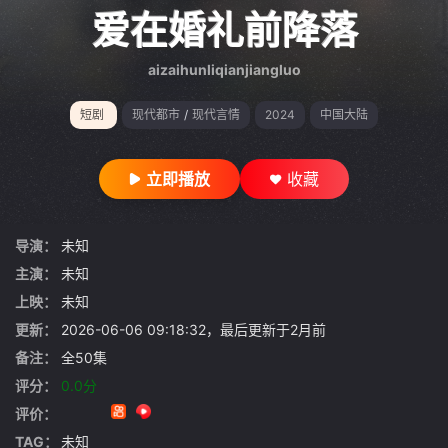
gt 0"}
爱在婚礼前降落
aizaihunliqianjiangluo
短剧
现代都市
/
现代言情
2024
中国大陆
立即播放
收藏
导演：
未知
主演：
未知
上映：
未知
更新：
2026-06-06 09:18:32，最后更新于2月前
备注：
全50集
评分：
0.0分
评价：
TAG：
未知