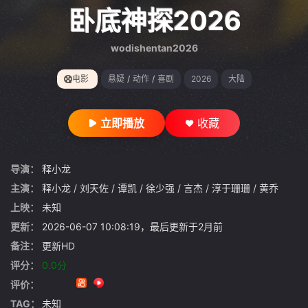
gt 0"}
卧底神探2026
wodishentan2026
电影
悬疑
/
动作
/
喜剧
2026
大陆
立即播放
收藏
导演：
释小龙
主演：
释小龙
/
刘天佐
/
谭凯
/
徐少强
/
言杰
/
淳于珊珊
/
黄乔
上映：
未知
更新：
2026-06-07 10:08:19，最后更新于2月前
备注：
更新HD
评分：
0.0分
评价：
TAG：
未知