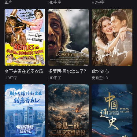
宁宝儿（屈菁菁
宁宝儿（屈菁菁
代价掩盖真相的
正片
HD中字
HD中字
彭思嘉
徐畅
Leila
Mcdougall
詹姆斯·布莱克
饰）等全队出击，
饰）等全队出击，
人。
黄黎
Joel
查尔斯·马利克·惠特菲尔德
“绝密任务”限时1
“绝密任务”限时1
凡妮莎·西蒙斯
叛逆富二代叛逆为
Anewlywido
躲爹妈安排，偷报
wedmotherisleftw
一名年轻女子
音乐专业，开学撩
iththecareofanalc
遇到了一位在网上
学姐，为校花与校
oholicfather-in-la
认识的富有男友。
草开战，背后搞小
wandafailingfarm.
她很快发现自己陷
动作坑对手又坑队
Sheisforcedtoforg
入了一场致命的猫
友；寒门工科妹靠
ean
捉老鼠游戏，其中
兼职偷师学音乐，
涉及一个名为Acor
一边端盘子一边写
n的暗网组织。
乡下夫妻在老麦农场
多萝西·贝尔怎么了？
此忆铭心
乡下夫妻在老麦农场
多萝西·贝尔怎么了？
此忆铭心
歌逆袭。校园歌曲
HD中字
HD中字
更新至HD
玛约瑞·曼恩
Michael
贝拉·帕迪拉
原创大赛终极一
Parker
Hargrove
Lisa
卡洛·阿基诺
战，看废柴二代如
Fennelly
乔尔·托雷
何洗白，草
在揭开关于已
玛与帕，此番
故祖母多萝西·贝尔
#39; ,
出把力，要替木材
的童年往事后，奥
商布拉德·约翰逊和
兹·格雷决定通过录
那位娇惯任性的名
像记录她对这些往
媛莎莉·弗莱明撮合
事的调查过程。为
成一对。玛大娘更
了找到答案，她试