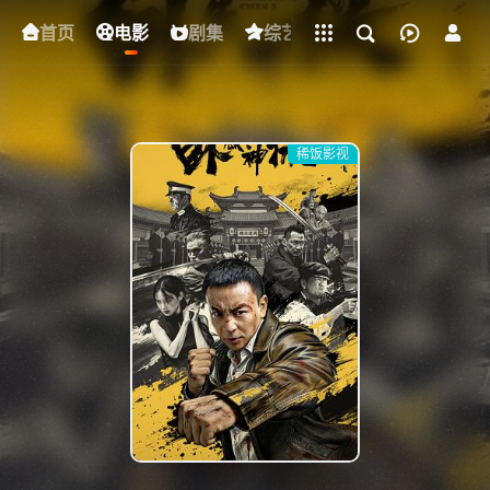
立即登录
首页
电影
下载客户端
剧集
综艺
动漫
短剧
稀饭影视
{if condition="$obj.vod_points