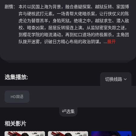
剧情：
本片以民国上海为背景，融合悬疑探案、越狱反转、家国博
弈与硬核武打元素。一场青帮大佬暗杀案，让行侠仗义的陈
虎沦为替罪羔羊，身陷死狱。绝境之中，越狱求生、潜入敌
校、暗查凶案，层层反转接连上演。从监狱密室失踪之谜，
到樱花学院的暗流涌动，再到虹口道场的终极厮杀，主角团
队拨开迷雾，识破日方精心布局的政治阴谋。...
展开
选集播放:
切换线路
HD国语
选集
相关影片