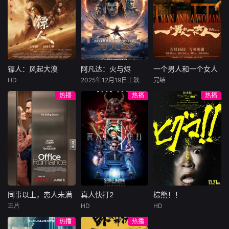
许雁真，意外与身
（休·杰克曼饰）最
饰），被偏执富家
陷危局的融汇银行
爱给羊群读侦探小
公子陈伦（丁禹兮
总账姜心羽产生交
说，没想到自己有
饰）选中，被迫踏
集。姜心羽遭人陷
一天会离奇死亡。
入一场为他量身打
害，只得与许雁真
他留下的3000万
造的“换命游戏”。
结盟，彼时银行欲
巨额遗产，让每个
豪华别墅、名车名
将国宝名画低价卖
人貌似都有犯罪动
表、神秘女友全部
镖人：风起大漠
阿凡达：火与烬
一个男人和一个女人
镖人：风起大漠
阿凡达：火与烬
一个男人和一个女人
给外国人，许雁真
机。警察毫无头绪
备齐，在陈伦的精
HD
2025年12月19日上映
完结
吴京
谢霆锋
萨姆·沃辛顿
黄渤
倪妮
凭借自身精湛画技
之时，羊群们决定
心打造下，刘全龙
热播
热播
热播
于适
佐伊·索尔达娜
周汉宁
仿造名画、偷天换
“不务正业”迈出牧
瞬间拥有顶配人
西格妮·韦弗
日。几经波折，两
场，追查牧羊人“躺
生。
大漠之上，镖人、
男人（黄渤
人联手在各方势力
平
官府、西域五大家
影片聚焦杰克·萨利
饰）和女人（倪妮
的夹缝间巧妙周
族等多方势力盘根
与奈蒂莉一家的命
饰）飞机同时落
旋，共历险阻，破
错节、暗潮涌动。
运起伏，在前作的
地，入住同一家酒
解重重困境。
“天字第二号逃犯”
情感余波之上，深
店，成为一墙之隔
刀马接下特殊押镖
刻描绘一个家族在
的邻居。不够隔音
任务，和同伴一起
战火中如何成长、
的房间暴露了男人
从西域护镖远赴长
并共同守护血脉相
和女人因生活暂停
安。不料，他们的
连的情感纽带的历
陷入的困境，健
同事以上，恋人未满
真人快打2
棕熊！！
同事以上，恋人未满
真人快打2
棕熊！！
护送对象竟是“天字
程，从而将故事推
康、家庭、婚姻、
正片
HD
HD
詹妮弗·洛佩兹
卡尔·厄本
铃木福
第一号逃犯”知世
向更具张力的全新
经济......成年人的生
热播
热播
布雷特·戈德斯坦
阿德莱恩·鲁道夫
郎……天下熙熙皆
维度。此外，潘多
活里从来没有“容
暂无内容