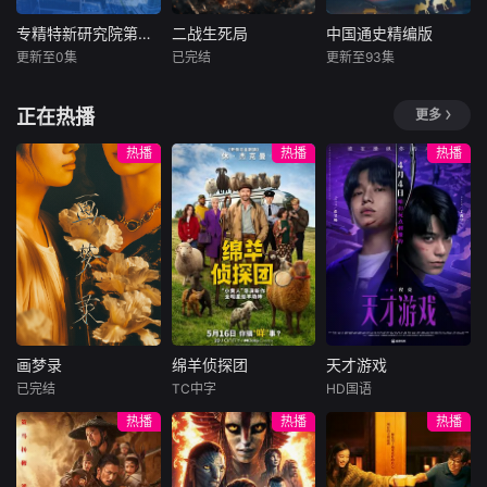
亲自调教莎莉，教
图与多萝西的灵魂
她学些乡野村姑的
沟通，却无意间唤
专精特新研究院第六季
二战生死局
中国通史精编版
专精特新研究院第六季
二战生死局
中国通史精编版
作派，好与布拉德
醒了某种邪恶的力
更新至0集
已完结
更新至93集
未知
未知
未知
相配，两下里合得
量。
来。
北京卫视科创IP
本片以第二次世界
百集大型纪录片
正在热播
更多
《专精特新研究
大战的时间演进为
《中国通史》由央
院》真实记录国内
核心叙事轴线，精
视电影频道节目中
热播
热播
热播
科创企业技术突破
选 9 场深刻改变战
心制作出品、中国
与成长诉求，集结
争走向、决定世界
社会科学院监制、
院士、企业家、政
格局的标志性战
中国社会科学院历
府、投行等专家智
役，完整覆盖从 19
史研究所组织撰稿
库，为专精特新企
39 年二战欧洲战场
并邀请国内多家重
业提供战略规划、
爆发，到 1945 年
点大学、专业机构
资源对接、金融帮
欧洲反法西斯战争
的研究人员共同参
扶。2023年开播至
胜利的历史进程，
与创作。这部纪录
今，已深度追踪拍
串联起西
片以丰富的视听手
画梦录
绵羊侦探团
天才游戏
摄12
段再现中华
画梦录
绵羊侦探团
天才游戏
已完结
TC中字
HD国语
代露娃
唐诗逸
休·杰克曼
彭昱畅
丁禹兮
热播
热播
热播
林柏叡
尼可拉斯·博朗
李蔓瑄
尼古拉斯·加利齐纳
民国的上海滩，身
穷途末路的天才少
怀绝技的孤女画师
牧羊人乔治
年刘全龙（彭昱畅