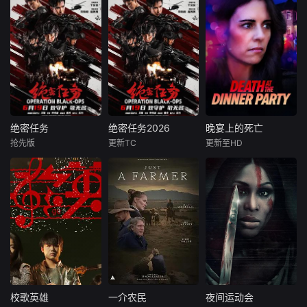
绝密任务
绝密任务2026
晚宴上的死亡
绝密任务
绝密任务2026
晚宴上的死亡
抢先版
更新TC
更新至HD
卢靖姗
余文乐
卢靖姗
明子煜
Candice
于文文
刘屹宸
Lidstone
卡梅伦·布罗德
首部女子反恐特战
首部女子反恐特战
队电影，面对恐怖
队电影，面对恐怖
一名心理学明星学
主义恶势力，“最飒
主义恶势力，“最飒
生在一次教师派对
女子反恐特战队”临
女子反恐特战队”临
上死亡后，安德莉
危受命，精英队长
危受命，精英队长
亚·吉布斯和她的儿
陈梓静（于文文
陈梓静（于文文
子伊桑被卷入了著
饰）率队员金凤
饰）率队员金凤
名教授艾伦·杰克逊
（卢靖姗 饰）、齐
（卢靖姗 饰）、齐
的危险操纵之中
燕（蒋璐霞 饰）、
燕（蒋璐霞 饰）、
——一个不惜一切
校歌英雄
一介农民
夜间运动会
校歌英雄
一介农民
夜间运动会